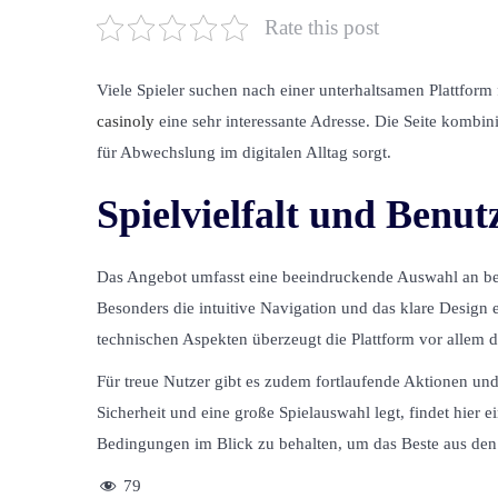
s
s
Rate this post
t
t
e
e
Viele Spieler suchen nach einer unterhaltsamen Plattform 
d
d
casinoly
eine sehr interessante Adresse. Die Seite kombi
o
i
für Abwechslung im digitalen Alltag sorgt.
n
n
Spielvielfalt und Benu
Das Angebot umfasst eine beeindruckende Auswahl an be
Besonders die intuitive Navigation und das klare Design 
technischen Aspekten überzeugt die Plattform vor allem 
Für treue Nutzer gibt es zudem fortlaufende Aktionen un
Sicherheit und eine große Spielauswahl legt, findet hier 
Bedingungen im Blick zu behalten, um das Beste aus de
Α
79