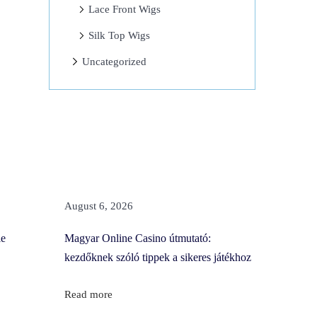
Lace Front Wigs
Silk Top Wigs
Uncategorized
August 6, 2026
le
Magyar Online Casino útmutató:
kezdőknek szóló tippek a sikeres játékhoz
Read more