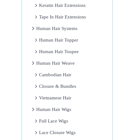
Keratin Hair Extensions
Tape In Hair Extensions
Human Hair Systems
Human Hair Topper
Human Hair Toupee
Human Hair Weave
Cambodian Hair
Closure & Bundles
Vietnamese Hair
Human Hair Wigs
Full Lace Wigs
Lace Closure Wigs