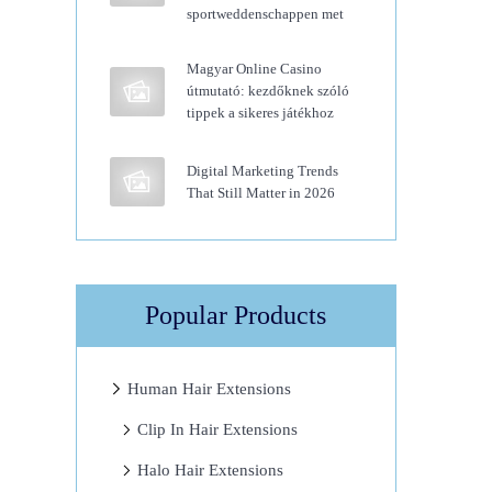
sportweddenschappen met
Magyar Online Casino
útmutató: kezdőknek szóló
tippek a sikeres játékhoz
Digital Marketing Trends
That Still Matter in 2026
Popular Products
Human Hair Extensions
Clip In Hair Extensions
Halo Hair Extensions