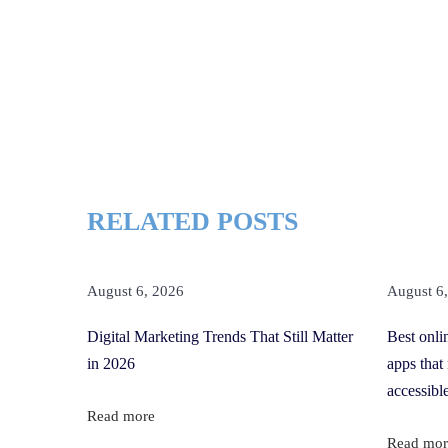
A
p
p
l
i
c
a
t
RELATED POSTS
i
o
August 6, 2026
August 6
n
o
Digital Marketing Trends That Still Matter
Best onli
n
in 2026
apps that
t
accessibl
h
Read more
e
Read mor