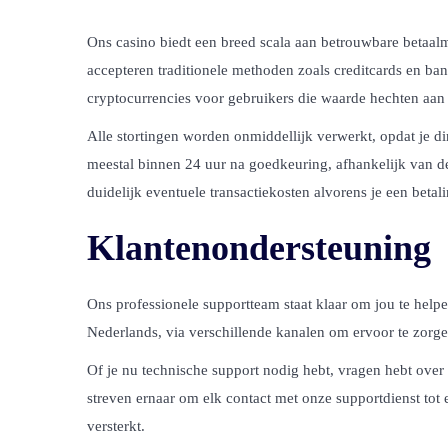
Ons casino biedt een breed scala aan betrouwbare betaa
accepteren traditionele methoden zoals creditcards en ba
cryptocurrencies voor gebruikers die waarde hechten aan 
Alle stortingen worden onmiddellijk verwerkt, opdat je 
meestal binnen 24 uur na goedkeuring, afhankelijk van d
duidelijk eventuele transactiekosten alvorens je een betali
Klantenondersteuning
Ons professionele supportteam staat klaar om jou te helpe
Nederlands, via verschillende kanalen om ervoor te zorgen
Of je nu technische support nodig hebt, vragen hebt over b
streven ernaar om elk contact met onze supportdienst tot
versterkt.