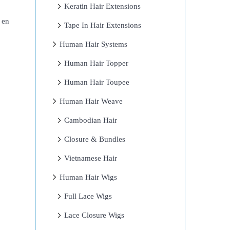
Keratin Hair Extensions
 en
Tape In Hair Extensions
Human Hair Systems
Human Hair Topper
Human Hair Toupee
Human Hair Weave
Cambodian Hair
Closure & Bundles
Vietnamese Hair
Human Hair Wigs
Full Lace Wigs
Lace Closure Wigs