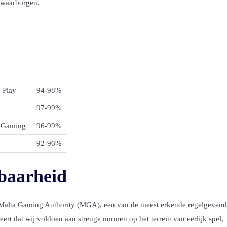
 waarborgen.
 Play
94-98%
97-99%
c Gaming
96-99%
92-96%
wbaarheid
de Malta Gaming Authority (MGA), een van de meest erkende regelgeven
deert dat wij voldoen aan strenge normen op het terrein van eerlijk spel,