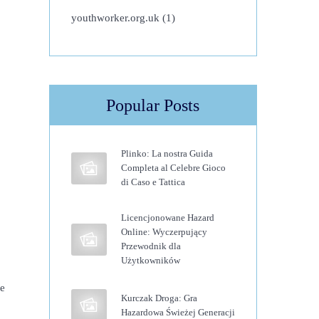
youthworker.org.uk
(1)
Popular Posts
Plinko: La nostra Guida
Completa al Celebre Gioco
di Caso e Tattica
Licencjonowane Hazard
Online: Wyczerpujący
Przewodnik dla
Użytkowników
de
Kurczak Droga: Gra
Hazardowa Świeżej Generacji