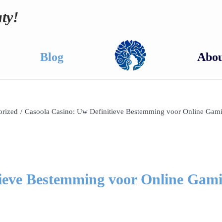
ty!
Blog
Abou
orized
/
Casoola Casino: Uw Definitieve Bestemming voor Online Gami
tieve Bestemming voor Online Gam