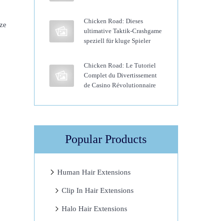
Chicken Road: Dieses
nze
ultimative Taktik-Crashgame
speziell für kluge Spieler
Chicken Road: Le Tutoriel
Complet du Divertissement
de Casino Révolutionnaire
Popular Products
Human Hair Extensions
Clip In Hair Extensions
Halo Hair Extensions