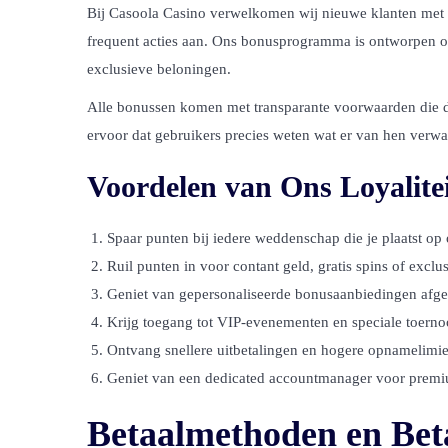
Bij Casoola Casino verwelkomen wij nieuwe klanten met 
frequent acties aan. Ons bonusprogramma is ontworpen om j
exclusieve beloningen.
Alle bonussen komen met transparante voorwaarden die d
ervoor dat gebruikers precies weten wat er van hen ver
Voordelen van Ons Loyalit
Spaar punten bij iedere weddenschap die je plaatst op
Ruil punten in voor contant geld, gratis spins of excl
Geniet van gepersonaliseerde bonusaanbiedingen afg
Krijg toegang tot VIP-evenementen en speciale toerno
Ontvang snellere uitbetalingen en hogere opnamelimiet
Geniet van een dedicated accountmanager voor prem
Betaalmethoden en Bet