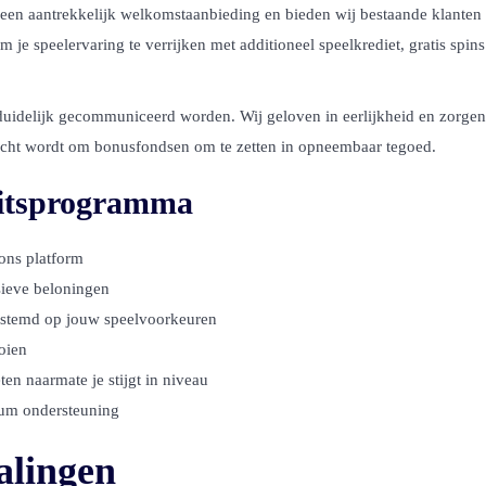
een aantrekkelijk welkomstaanbieding en bieden wij bestaande klanten
e speelervaring te verrijken met additioneel speelkrediet, gratis spins
uidelijk gecommuniceerd worden. Wij geloven in eerlijkheid en zorgen
wacht wordt om bonusfondsen om te zetten in opneembaar tegoed.
eitsprogramma
 ons platform
usieve beloningen
estemd op jouw speelvoorkeuren
oien
en naarmate je stijgt in niveau
ium ondersteuning
alingen