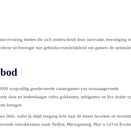
ino-ervaring bieden die zich onderscheidt door innovatie, beveiliging e
moderne technologie met gebruiksvriendelijkheid om gamers de optimale
nbod
n 2000 zorgvuldig geselecteerde casinogames van toonaangevende
nele slots tot hedendaagse video gokkasten, tafelgames en live dealer op
erm brengen.
 titels, zodat jij altijd toegang hebt naar de meest favoriete en recents
ngevende ontwikkelaars zoals NetEnt, Microgaming, Play’n GO en Evolu