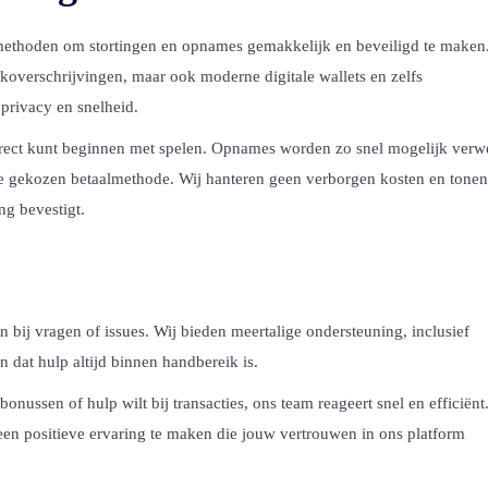
lmethoden om stortingen en opnames gemakkelijk en beveiligd te maken
nkoverschrijvingen, maar ook moderne digitale wallets en zelfs
privacy en snelheid.
direct kunt beginnen met spelen. Opnames worden zo snel mogelijk verw
e gekozen betaalmethode. Wij hanteren geen verborgen kosten en tonen 
ng bevestigt.
n bij vragen of issues. Wij bieden meertalige ondersteuning, inclusief
 dat hulp altijd binnen handbereik is.
onussen of hulp wilt bij transacties, ons team reageert snel en efficiënt
 een positieve ervaring te maken die jouw vertrouwen in ons platform