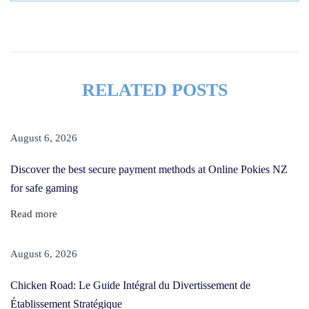
G
a
m
i
n
RELATED POSTS
g
E
x
August 6, 2026
p
Discover the best secure payment methods at Online Pokies NZ
e
for safe gaming
r
i
Read more
e
n
August 6, 2026
c
Chicken Road: Le Guide Intégral du Divertissement de
e
Établissement Stratégique