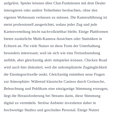
aufgelöst. Spieler können über Chat-Funktionen mit dem Dealer
interagieren oder andere Teilnehmer beobachten, ohne den
eigenen Wohnraum verlassen zu müssen. Die Kameraführung ist
meist professionell ausgerichtet, sodass jeder Zug und jede
Kartenverteilung leicht nachvollziehbar bleibt. Einige Plattformen
bieten zusätzliche Multi-Kamera-Ansichten oder Statistiken in
Echtzeit an. Für viele Nutzer ist diese Form der Unterhaltung
besonders interessant, weil sie sich wie eine Fernsehsendung
anfühlt, aber gleichzeitig aktiv mitspielen können. Chicken Road
wird auch hier diskutiert, weil die unkomplizierte Zugänglichkeit
die Einstiegsschwelle senkt. Gleichzeitig entstehen neue Fragen
zur Atmosphäre: Während klassische Casinos durch Geräusche,
Beleuchtung und Publikum eine einzigartige Stimmung erzeugen,
liegt die Herausforderung bei Streams darin, diese Stimmung
digital zu vermitteln. Seriöse Anbieter investieren daher in
hochwertige Studios und geschultes Personal. Einige Nutzer