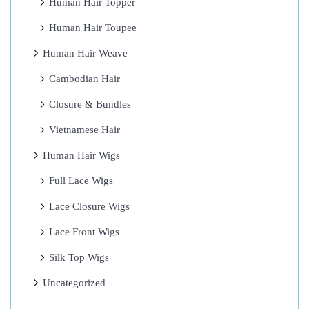
o
Human Hair Topper
n
Human Hair Toupee
f
Human Hair Weave
o
r
Cambodian Hair
E
Closure & Bundles
x
Vietnamese Hair
c
e
Human Hair Wigs
p
Full Lace Wigs
t
Lace Closure Wigs
i
Lace Front Wigs
o
n
Silk Top Wigs
a
Uncategorized
l