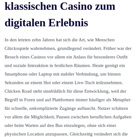
klassischen Casino zum
digitalen Erlebnis
In den letzten zehn Jahren hat sich die Art, wie Menschen
Glücksspiele wahrnehmen, grundlegend verändert. Früher war der
Besuch eines Casinos vor allem ein Anlass für besonderes Outfit
und soziale Interaktion in festlichen Räumen. Heute genügt ein
Smartphone oder Laptop mit stabiler Verbindung, um binnen
Sekunden an einem Slot oder einem Live-Tisch teilzunehmen.
Chicken Road steht sinnbildlich für diese Entwicklung, weil der
Begriff in Foren und auf Plattformen immer häufiger als Metapher
für schnelle, unkomplizierte Zugänge auftaucht. Nutzer schätzen
vor allem die Möglichkeit, Pausen zwischen beruflichen Aufgaben
oder beim Warten auf den Bus einzulegen, ohne sich einer
physischen Location anzupassen. Gleichzeitig verändert sich die