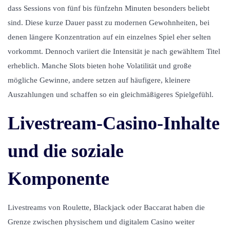
dass Sessions von fünf bis fünfzehn Minuten besonders beliebt
sind. Diese kurze Dauer passt zu modernen Gewohnheiten, bei
denen längere Konzentration auf ein einzelnes Spiel eher selten
vorkommt. Dennoch variiert die Intensität je nach gewähltem Titel
erheblich. Manche Slots bieten hohe Volatilität und große
mögliche Gewinne, andere setzen auf häufigere, kleinere
Auszahlungen und schaffen so ein gleichmäßigeres Spielgefühl.
Livestream-Casino-Inhalte
und die soziale
Komponente
Livestreams von Roulette, Blackjack oder Baccarat haben die
Grenze zwischen physischem und digitalem Casino weiter