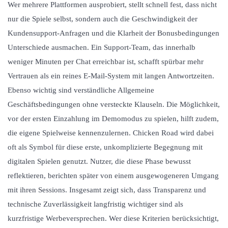
Wer mehrere Plattformen ausprobiert, stellt schnell fest, dass nicht
nur die Spiele selbst, sondern auch die Geschwindigkeit der
Kundensupport-Anfragen und die Klarheit der Bonusbedingungen
Unterschiede ausmachen. Ein Support-Team, das innerhalb
weniger Minuten per Chat erreichbar ist, schafft spürbar mehr
Vertrauen als ein reines E-Mail-System mit langen Antwortzeiten.
Ebenso wichtig sind verständliche Allgemeine
Geschäftsbedingungen ohne versteckte Klauseln. Die Möglichkeit,
vor der ersten Einzahlung im Demomodus zu spielen, hilft zudem,
die eigene Spielweise kennenzulernen. Chicken Road wird dabei
oft als Symbol für diese erste, unkomplizierte Begegnung mit
digitalen Spielen genutzt. Nutzer, die diese Phase bewusst
reflektieren, berichten später von einem ausgewogeneren Umgang
mit ihren Sessions. Insgesamt zeigt sich, dass Transparenz und
technische Zuverlässigkeit langfristig wichtiger sind als
kurzfristige Werbeversprechen. Wer diese Kriterien berücksichtigt,