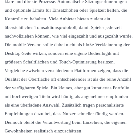
klare und direkte Prozesse. Automatische Sitzungserinnerungen
und optionale Limits für Einsatzhöhen oder Spielzeit helfen, die
Kontrolle zu behalten. Viele Anbieter bieten zudem ein
übersichtliches Transaktionsprotokoll, damit Spieler jederzeit
nachvollziehen können, wie viel eingezahlt und ausgezahlt wurde.
Die mobile Version sollte dabei nicht als bloße Verkleinerung der
Desktop-Seite wirken, sondern eine eigene Bedienlogik mit
größeren Schaltflächen und Touch-Optimierung besitzen.
Vergleiche zwischen verschiedenen Plattformen zeigen, dass die
Qualität der Oberfläche oft entscheidender ist als die reine Anzahl
der verfügbaren Spiele. Ein kleines, aber gut kuratiertes Portfolio
mit hochwertigen Titeln wird häufig als angenehmer empfunden
als eine überladene Auswahl. Zusätzlich tragen personalisierte
Empfehlungen dazu bei, dass Nutzer schneller fündig werden.
Dennoch bleibt die Verantwortung beim Einzelnen, die eigenen
Gewohnheiten realistisch einzuschätzen.