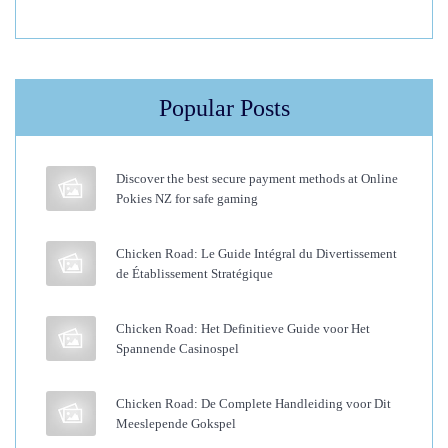
i
d
B
o
Popular Posts
f
G
a
Discover the best secure payment methods at Online
m
Pokies NZ for safe gaming
i
n
Chicken Road: Le Guide Intégral du Divertissement
de Établissement Stratégique
g
:
Chicken Road: Het Definitieve Guide voor Het
Y
Spannende Casinospel
o
u
Chicken Road: De Complete Handleiding voor Dit
r
Meeslepende Gokspel