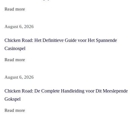
Read more
August 6, 2026
Chicken Road: Het Definitieve Guide voor Het Spannende
Casinospel
Read more
August 6, 2026
Chicken Road: De Complete Handleiding voor Dit Meeslepende
Gokspel
Read more