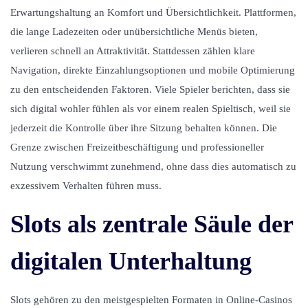
Erwartungshaltung an Komfort und Übersichtlichkeit. Plattformen,
die lange Ladezeiten oder unübersichtliche Menüs bieten,
verlieren schnell an Attraktivität. Stattdessen zählen klare
Navigation, direkte Einzahlungsoptionen und mobile Optimierung
zu den entscheidenden Faktoren. Viele Spieler berichten, dass sie
sich digital wohler fühlen als vor einem realen Spieltisch, weil sie
jederzeit die Kontrolle über ihre Sitzung behalten können. Die
Grenze zwischen Freizeitbeschäftigung und professioneller
Nutzung verschwimmt zunehmend, ohne dass dies automatisch zu
exzessivem Verhalten führen muss.
Slots als zentrale Säule der
digitalen Unterhaltung
Slots gehören zu den meistgespielten Formaten in Online-Casinos