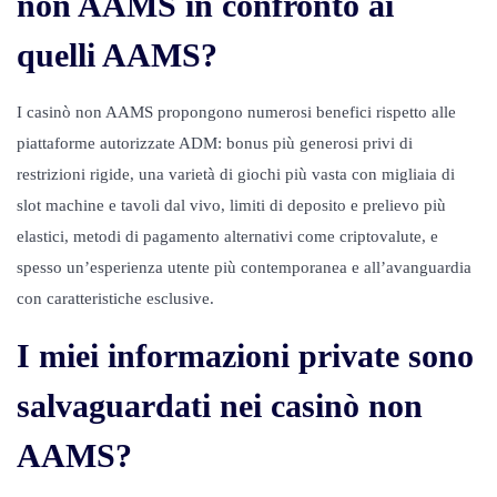
non AAMS in confronto ai
quelli AAMS?
I casinò non AAMS propongono numerosi benefici rispetto alle
piattaforme autorizzate ADM: bonus più generosi privi di
restrizioni rigide, una varietà di giochi più vasta con migliaia di
slot machine e tavoli dal vivo, limiti di deposito e prelievo più
elastici, metodi di pagamento alternativi come criptovalute, e
spesso un’esperienza utente più contemporanea e all’avanguardia
con caratteristiche esclusive.
I miei informazioni private sono
salvaguardati nei casinò non
AAMS?