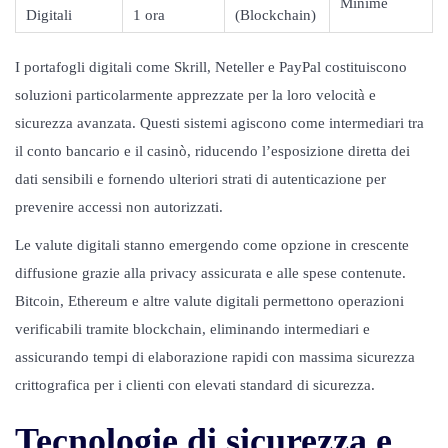
Minime
Digitali
1 ora
(Blockchain)
I portafogli digitali come Skrill, Neteller e PayPal costituiscono
soluzioni particolarmente apprezzate per la loro velocità e
sicurezza avanzata. Questi sistemi agiscono come intermediari tra
il conto bancario e il casinò, riducendo l’esposizione diretta dei
dati sensibili e fornendo ulteriori strati di autenticazione per
prevenire accessi non autorizzati.
Le valute digitali stanno emergendo come opzione in crescente
diffusione grazie alla privacy assicurata e alle spese contenute.
Bitcoin, Ethereum e altre valute digitali permettono operazioni
verificabili tramite blockchain, eliminando intermediari e
assicurando tempi di elaborazione rapidi con massima sicurezza
crittografica per i clienti con elevati standard di sicurezza.
Tecnologie di sicurezza e