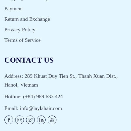
Payment
Return and Exchange
Privacy Policy
Terms of Service
CONTACT US
Address: 289 Khuat Duy Tien St., Thanh Xuan Dist.,
Hanoi, Vietnam
Hotline: (+84) 989 633 424
Email:
info@laylahair.com