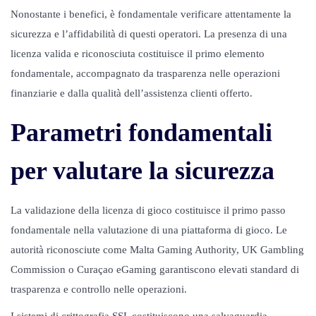
Nonostante i benefici, è fondamentale verificare attentamente la
sicurezza e l’affidabilità di questi operatori. La presenza di una
licenza valida e riconosciuta costituisce il primo elemento
fondamentale, accompagnato da trasparenza nelle operazioni
finanziarie e dalla qualità dell’assistenza clienti offerto.
Parametri fondamentali
per valutare la sicurezza
La validazione della licenza di gioco costituisce il primo passo
fondamentale nella valutazione di una piattaforma di gioco. Le
autorità riconosciute come Malta Gaming Authority, UK Gambling
Commission o Curaçao eGaming garantiscono elevati standard di
trasparenza e controllo nelle operazioni.