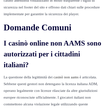
casinò attendibili visualizzano in modo trasparente i sigilli di
sicurezza nel footer del sito e offrono dati chiari sulle procedure
implementate per garantire la sicurezza dei player.
Domande Comuni
I casinò online non AAMS sono
autorizzati per i cittadini
italiani?
La questione della legittimità dei
casinò non aams
è articolata.
Sebbene questi gestori non detengano la licenza italiana ADM,
operano legalmente con licenze rilasciate da altre giurisdizioni
europee riconosciute ufficialmente. I giocatori italiani non
commettono alcuna violazione legale utilizzando queste