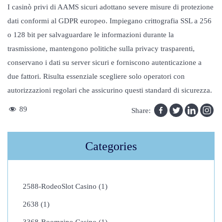
I casinò privi di AAMS sicuri adottano severe misure di protezione
dati conformi al GDPR europeo. Impiegano crittografia SSL a 256
o 128 bit per salvaguardare le informazioni durante la
trasmissione, mantengono politiche sulla privacy trasparenti,
conservano i dati su server sicuri e forniscono autenticazione a
due fattori. Risulta essenziale scegliere solo operatori con
autorizzazioni regolari che assicurino questi standard di sicurezza.
F
89
Share:
r
e
Categories
e
S
p
2588-RodeoSlot Casino
(1)
i
2638
(1)
n
C