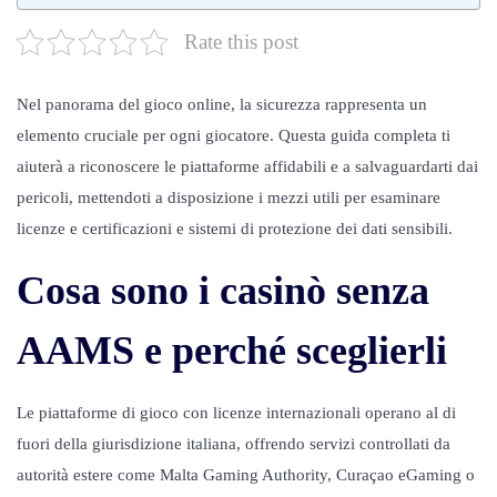
Rate this post
Nel panorama del gioco online, la sicurezza rappresenta un
elemento cruciale per ogni giocatore. Questa guida completa ti
aiuterà a riconoscere le piattaforme affidabili e a salvaguardarti dai
pericoli, mettendoti a disposizione i mezzi utili per esaminare
licenze e certificazioni e sistemi di protezione dei dati sensibili.
Cosa sono i casinò senza
AAMS e perché sceglierli
Le piattaforme di gioco con licenze internazionali operano al di
fuori della giurisdizione italiana, offrendo servizi controllati da
autorità estere come Malta Gaming Authority, Curaçao eGaming o