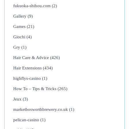
fukuoka-shihou.com
(2)
i
t
Gallery
(9)
s
Games
(21)
,
Giochi
(4)
T
i
Gry
(1)
p
Hair Care & Advice
(426)
s
Hair Extensions
(434)
,
highflys-casino
(1)
a
n
How To – Tips & Tricks
(265)
d
Jeux
(3)
B
marketbosworthbrewery.co.uk
(1)
e
s
pelican-casino
(1)
t