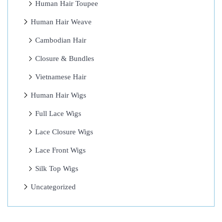
Human Hair Toupee
i
Human Hair Weave
n
n
Cambodian Hair
i
Closure & Bundles
n
Vietnamese Hair
g
r
Human Hair Wigs
e
Full Lace Wigs
s
Lace Closure Wigs
u
Lace Front Wigs
l
t
Silk Top Wigs
s
Uncategorized