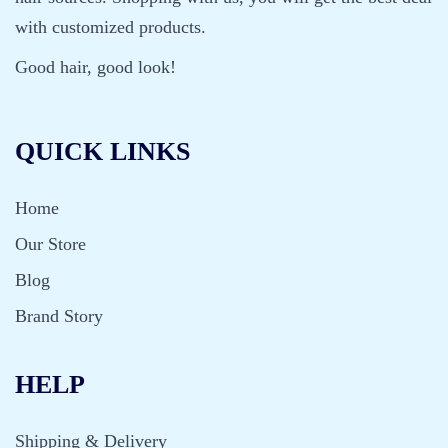
with customized products.
Good hair, good look!
QUICK LINKS
Home
Our Store
Blog
Brand Story
HELP
Shipping & Delivery