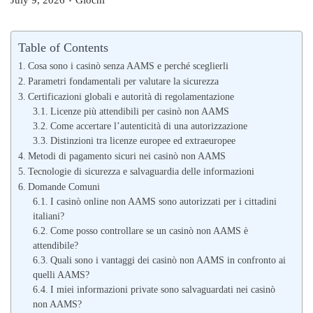
July 9, 2026
Giochi
o
o
s
s
Table of Contents
t
t
Cosa sono i casinò senza AAMS e perché sceglierli
e
e
Parametri fondamentali per valutare la sicurezza
d
Certificazioni globali e autorità di regolamentazione
d
Licenze più attendibili per casinò non AAMS
o
i
Come accertare l’autenticità di una autorizzazione
n
n
Distinzioni tra licenze europee ed extraeuropee
Metodi di pagamento sicuri nei casinò non AAMS
Tecnologie di sicurezza e salvaguardia delle informazioni
Domande Comuni
I casinò online non AAMS sono autorizzati per i cittadini
italiani?
Come posso controllare se un casinò non AAMS è
attendibile?
Quali sono i vantaggi dei casinò non AAMS in confronto ai
quelli AAMS?
I miei informazioni private sono salvaguardati nei casinò
non AAMS?