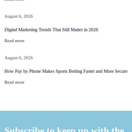
August 6, 2026
Digital Marketing Trends That Still Matter in 2026
Read more
August 6, 2026
How Pay by Phone Makes Sports Betting Faster and More Secure
Read more
Subscribe to keep up with the