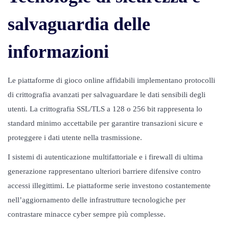
salvaguardia delle
informazioni
Le piattaforme di gioco online affidabili implementano protocolli
di crittografia avanzati per salvaguardare le dati sensibili degli
utenti. La crittografia SSL/TLS a 128 o 256 bit rappresenta lo
standard minimo accettabile per garantire transazioni sicure e
proteggere i dati utente nella trasmissione.
I sistemi di autenticazione multifattoriale e i firewall di ultima
generazione rappresentano ulteriori barriere difensive contro
accessi illegittimi. Le piattaforme serie investono costantemente
nell’aggiornamento delle infrastrutture tecnologiche per
contrastare minacce cyber sempre più complesse.