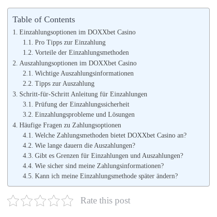
s
n
s
Table of Contents
t
e
t
Einzahlungsoptionen im DOXXbet Casino
e
2
e
Pro Tipps zur Einzahlung
Vorteile der Einzahlungsmethoden
d
4
d
Auszahlungsoptionen im DOXXbet Casino
o
,
i
Wichtige Auszahlungsinformationen
n
2
n
Tipps zur Auszahlung
Schritt-für-Schritt Anleitung für Einzahlungen
0
Prüfung der Einzahlungssicherheit
2
Einzahlungsprobleme und Lösungen
6
Häufige Fragen zu Zahlungsoptionen
Welche Zahlungsmethoden bietet DOXXbet Casino an?
Wie lange dauern die Auszahlungen?
Gibt es Grenzen für Einzahlungen und Auszahlungen?
Wie sicher sind meine Zahlungsinformationen?
Kann ich meine Einzahlungsmethode später ändern?
Rate this post