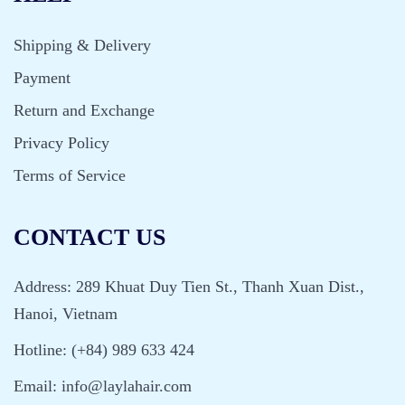
Shipping & Delivery
Payment
Return and Exchange
Privacy Policy
Terms of Service
CONTACT US
Address: 289 Khuat Duy Tien St., Thanh Xuan Dist.,
Hanoi, Vietnam
Hotline: (+84) 989 633 424
Email:
info@laylahair.com