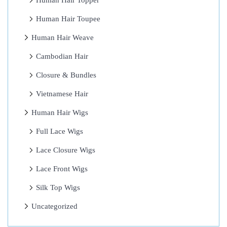
Human Hair Topper
Human Hair Toupee
Human Hair Weave
Cambodian Hair
Closure & Bundles
Vietnamese Hair
Human Hair Wigs
Full Lace Wigs
Lace Closure Wigs
Lace Front Wigs
Silk Top Wigs
Uncategorized