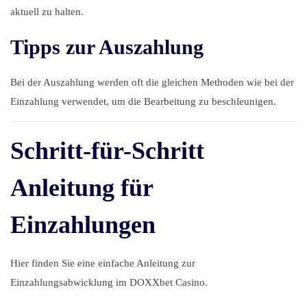
aktuell zu halten.
Tipps zur Auszahlung
Bei der Auszahlung werden oft die gleichen Methoden wie bei der
Einzahlung verwendet, um die Bearbeitung zu beschleunigen.
Schritt-für-Schritt
Anleitung für
Einzahlungen
Hier finden Sie eine einfache Anleitung zur
Einzahlungsabwicklung im DOXXbet Casino.