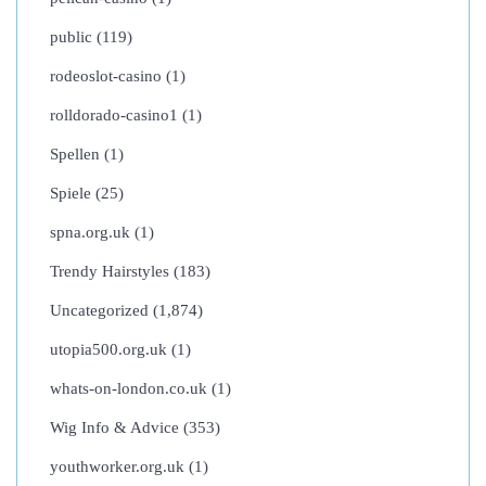
c
public
(119)
k
rodeoslot-casino
(1)
M
rolldorado-casino1
(1)
i
l
Spellen
(1)
l
Spiele
(25)
i
spna.org.uk
(1)
o
n
Trendy Hairstyles
(183)
C
Uncategorized
(1,874)
a
utopia500.org.uk
(1)
s
whats-on-london.co.uk
(1)
i
n
Wig Info & Advice
(353)
o
youthworker.org.uk
(1)
: