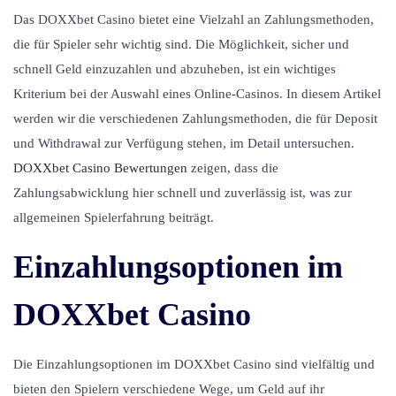
Das DOXXbet Casino bietet eine Vielzahl an Zahlungsmethoden,
die für Spieler sehr wichtig sind. Die Möglichkeit, sicher und
schnell Geld einzuzahlen und abzuheben, ist ein wichtiges
Kriterium bei der Auswahl eines Online-Casinos. In diesem Artikel
werden wir die verschiedenen Zahlungsmethoden, die für Deposit
und Withdrawal zur Verfügung stehen, im Detail untersuchen.
DOXXbet Casino Bewertungen
zeigen, dass die
Zahlungsabwicklung hier schnell und zuverlässig ist, was zur
allgemeinen Spielerfahrung beiträgt.
Einzahlungsoptionen im
DOXXbet Casino
Die Einzahlungsoptionen im DOXXbet Casino sind vielfältig und
bieten den Spielern verschiedene Wege, um Geld auf ihr