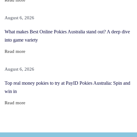
Read more
August 6, 2026
What makes Best Online Pokies Australia stand out? A deep dive
into game variety
Read more
August 6, 2026
Top real money pokies to try at PayID Pokies Australia: Spin and
win in
Read more