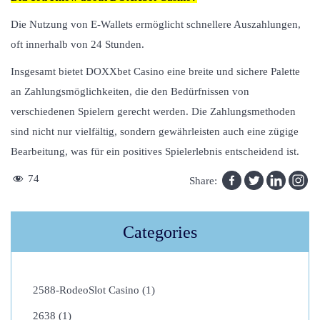
Die Nutzung von E-Wallets ermöglicht schnellere Auszahlungen,
oft innerhalb von 24 Stunden.
Insgesamt bietet DOXXbet Casino eine breite und sichere Palette
an Zahlungsmöglichkeiten, die den Bedürfnissen von
verschiedenen Spielern gerecht werden. Die Zahlungsmethoden
sind nicht nur vielfältig, sondern gewährleisten auch eine zügige
Bearbeitung, was für ein positives Spielerlebnis entscheidend ist.
S
74
Share:
v
e
Categories
š
t
o
2588-RodeoSlot Casino
(1)
t
2638
(1)
r