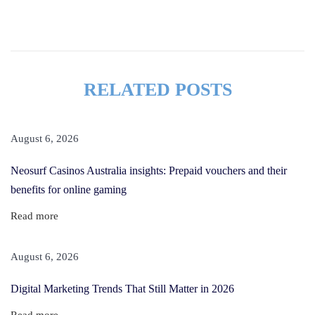
RELATED POSTS
August 6, 2026
Neosurf Casinos Australia insights: Prepaid vouchers and their
benefits for online gaming
Read more
August 6, 2026
Digital Marketing Trends That Still Matter in 2026