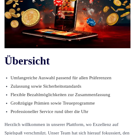
Übersicht
Umfangreiche Auswahl passend für allen Präferenzen
Zulassung sowie Sicherheitsstandards
Flexible Bezahlmöglichkeiten zur Zusammenfassung
Großzügige Prämien sowie Treueprogramme
Professioneller Service rund über die Uhr
Herzlich willkommen in unserer Plattform, wo Exzellenz auf
Spielspaß verschmilzt. Unser Team hat sich hierauf fokussiert, den