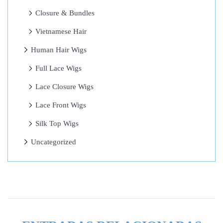
r
Closure & Bundles
s
Vietnamese Hair
t
k
Human Hair Wigs
l
Full Lace Wigs
a
Lace Closure Wigs
s
s
Lace Front Wigs
i
Silk Top Wigs
g
Uncategorized
e
s
O
n
l
i