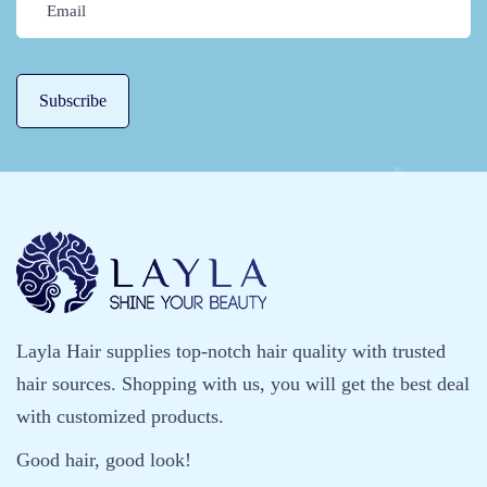
e
U
l
t
i
e
m
e
B
e
s
t
Layla Hair supplies top-notch hair quality with trusted
e
hair sources. Shopping with us, you will get the best deal
m
with customized products.
m
Good hair, good look!
i