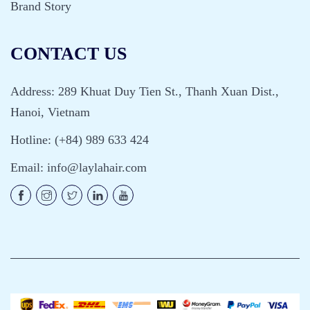
Brand Story
e
S
p
CONTACT US
e
e
Address: 289 Khuat Duy Tien St., Thanh Xuan Dist.,
l
Hanoi, Vietnam
h
Hotline: (+84) 989 633 424
u
i
Email:
info@laylahair.com
s
S
p
a
n
n
i