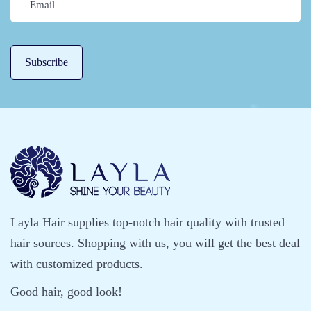
n
g
Layla Hair supplies top-notch hair quality with trusted
hair sources. Shopping with us, you will get the best deal
with customized products.
Good hair, good look!