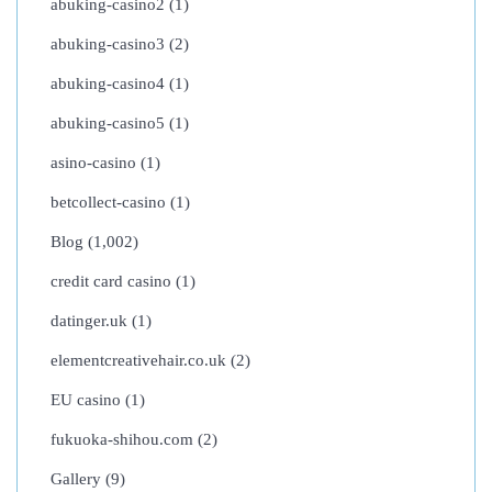
abuking-casino2
(1)
n
o
abuking-casino3
(2)
:
abuking-casino4
(1)
D
abuking-casino5
(1)
e
asino-casino
(1)
i
n
betcollect-casino
(1)
e
Blog
(1,002)
h
credit card casino
(1)
e
r
datinger.uk
(1)
v
elementcreativehair.co.uk
(2)
o
EU casino
(1)
r
fukuoka-shihou.com
(2)
r
a
Gallery
(9)