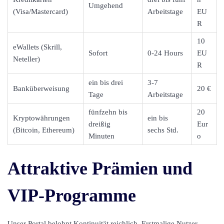
Umgehend
(Visa/Mastercard)
Arbeitstage
EU
R
10
eWallets (Skrill,
Sofort
0-24 Hours
EU
Neteller)
R
ein bis drei
3-7
Banküberweisung
20 €
Tage
Arbeitstage
fünfzehn bis
20
Kryptowährungen
ein bis
dreißig
Eur
(Bitcoin, Ethereum)
sechs Std.
Minuten
o
Attraktive Prämien und
VIP-Programme
Unser Portal belohnt Kontinuität reichlich. Erstmalige Nutzer