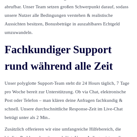
abrufbar. Unser Team setzen großen Schwerpunkt darauf, sodass
unsere Nutzer alle Bedingungen verstehen & realistische
Aussichten besitzen, Bonusbeträge in auszahlbares Echtgeld
umzuwandeln.
Fachkundiger Support
rund während alle Zeit
Unser polyglotte Support-Team steht dir 24 Hours täglich, 7 Tage
pro Woche bereit zur Unterstützung. Ob via Chat, elektronische
Post oder Telefon – man klären deine Anfragen fachkundig &
schnell. Unsere durchschnittliche Response-Zeit im Live-Chat
beträgt unter als 2 Min..
Zusätzlich offerieren wir eine umfangreiche Hilfebereich, die