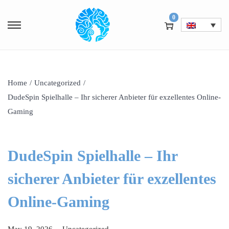
0
Home
/
Uncategorized
/
DudeSpin Spielhalle – Ihr sicherer Anbieter für exzellentes Online-
Gaming
DudeSpin Spielhalle – Ihr
sicherer Anbieter für exzellentes
Online-Gaming
.
P
M
P