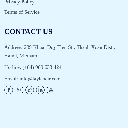
Privacy Policy
Terms of Service
CONTACT US
Address: 289 Khuat Duy Tien St., Thanh Xuan Dist.,
Hanoi, Vietnam
Hotline: (+84) 989 633 424
Email:
info@laylahair.com