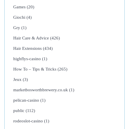
g
Games
(20)
e
Giochi
(4)
n
d
Gry
(1)
e
Hair Care & Advice
(426)
A
Hair Extensions
(434)
d
highflys-casino
(1)
r
e
How To – Tips & Tricks
(265)
s
Jeux
(3)
s
marketbosworthbrewery.co.uk
(1)
e
f
pelican-casino
(1)
ü
public
(112)
r
rodeoslot-casino
(1)
e