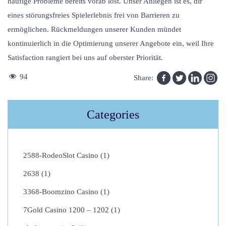
häufige Probleme bereits vorab löst. Unser Anliegen ist es, dir
eines störungsfreies Spielerlebnis frei von Barrieren zu
ermöglichen. Rückmeldungen unserer Kunden mündet
kontinuierlich in die Optimierung unserer Angebote ein, weil Ihre
Satisfaction rangiert bei uns auf oberster Priorität.
A
94
Share:
d
m
Categories
i
r
a
2588-RodeoSlot Casino
(1)
l
2638
(1)
C
a
3368-Boomzino Casino
(1)
s
7Gold Casino 1200 – 1202
(1)
i