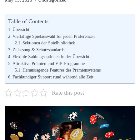
May 19, 2026
Uncategorized
o
a
o
s
y
s
Table of Contents
t
1
t
Übersicht
e
9
e
Vielfältige Spielauswahl für jeden Präferenzen
d
Sektionen der Spielbibliothek
,
d
Zulassung & Schutzstandards
o
2
i
Flexible Zahlungsoptionen in der Übersicht
n
0
n
Attraktive Prämien und VIP-Programme
2
Herausragende Features des Prämiensystems
Fachkundiger Support rund während alle Zeit
6
Rate this post