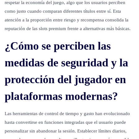
respetar la economía del juego, algo que los usuarios perciben
como justo cuando comparan diferentes títulos entre sí. Esta
atención a la proporción entre riesgo y recompensa consolida la
reputación de las slots premium frente a alternativas más básicas.
¿Cómo se perciben las
medidas de seguridad y la
protección del jugador en
plataformas modernas?
Las herramientas de control de tiempo y gasto han evolucionado
hasta convertirse en funciones integradas que el usuario puede
personalizar sin abandonar la sesión. Establecer límites diarios,