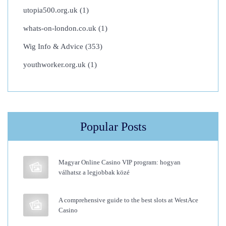
k
utopia500.org.uk
(1)
e
whats-on-london.co.uk
(1)
r
h
Wig Info & Advice
(353)
e
youthworker.org.uk
(1)
i
d
B
o
Popular Posts
f
G
a
Magyar Online Casino VIP program: hogyan
m
válhatsz a legjobbak közé
i
n
A comprehensive guide to the best slots at WestAce
Casino
g