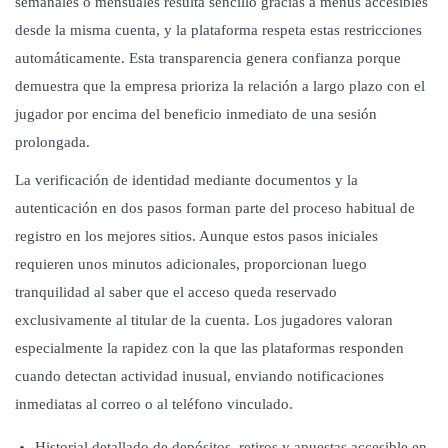
semanales o mensuales resulta sencillo gracias a menús accesibles
desde la misma cuenta, y la plataforma respeta estas restricciones
automáticamente. Esta transparencia genera confianza porque
demuestra que la empresa prioriza la relación a largo plazo con el
jugador por encima del beneficio inmediato de una sesión
prolongada.
La verificación de identidad mediante documentos y la
autenticación en dos pasos forman parte del proceso habitual de
registro en los mejores sitios. Aunque estos pasos iniciales
requieren unos minutos adicionales, proporcionan luego
tranquilidad al saber que el acceso queda reservado
exclusivamente al titular de la cuenta. Los jugadores valoran
especialmente la rapidez con la que las plataformas responden
cuando detectan actividad inusual, enviando notificaciones
inmediatas al correo o al teléfono vinculado.
Historial detallado de depósitos, retiros y apuestas accesible en