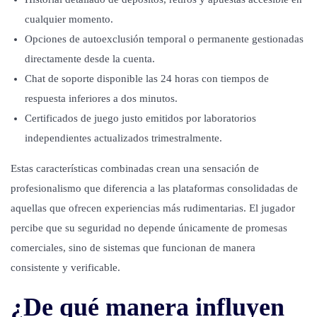
cualquier momento.
Opciones de autoexclusión temporal o permanente gestionadas
directamente desde la cuenta.
Chat de soporte disponible las 24 horas con tiempos de
respuesta inferiores a dos minutos.
Certificados de juego justo emitidos por laboratorios
independientes actualizados trimestralmente.
Estas características combinadas crean una sensación de
profesionalismo que diferencia a las plataformas consolidadas de
aquellas que ofrecen experiencias más rudimentarias. El jugador
percibe que su seguridad no depende únicamente de promesas
comerciales, sino de sistemas que funcionan de manera
consistente y verificable.
¿De qué manera influyen