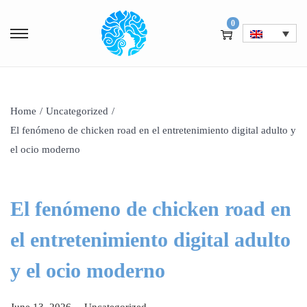
0
Home
/
Uncategorized
/
El fenómeno de chicken road en el entretenimiento digital adulto y
el ocio moderno
El fenómeno de chicken road en
el entretenimiento digital adulto
y el ocio moderno
.
P
J
P