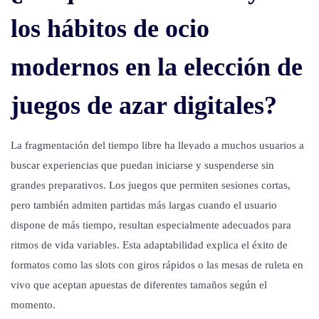
los hábitos de ocio
modernos en la elección de
juegos de azar digitales?
La fragmentación del tiempo libre ha llevado a muchos usuarios a
buscar experiencias que puedan iniciarse y suspenderse sin
grandes preparativos. Los juegos que permiten sesiones cortas,
pero también admiten partidas más largas cuando el usuario
dispone de más tiempo, resultan especialmente adecuados para
ritmos de vida variables. Esta adaptabilidad explica el éxito de
formatos como las slots con giros rápidos o las mesas de ruleta en
vivo que aceptan apuestas de diferentes tamaños según el
momento.