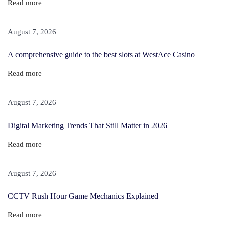
i
Read more
e
n
August 7, 2026
c
A comprehensive guide to the best slots at WestAce Casino
e
Read more
August 7, 2026
Digital Marketing Trends That Still Matter in 2026
Read more
August 7, 2026
CCTV Rush Hour Game Mechanics Explained
Read more