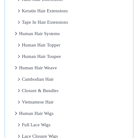
i
n
Keratin Hair Extensions
a
Tape In Hair Extensions
t
Human Hair Systems
i
o
Human Hair Topper
n
Human Hair Toupee
f
Human Hair Weave
o
r
Cambodian Hair
E
Closure & Bundles
x
Vietnamese Hair
c
e
Human Hair Wigs
p
Full Lace Wigs
t
Lace Closure Wigs