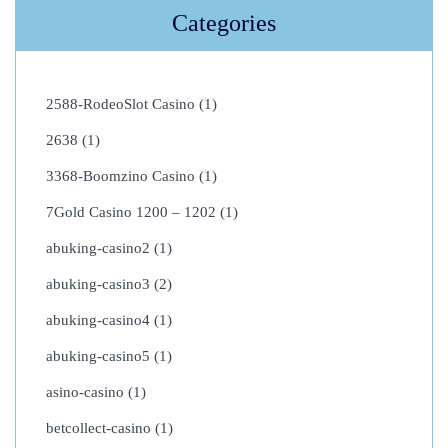
g
Categories
a
s
H
2588-RodeoSlot Casino
(1)
e
2638
(1)
r
o
3368-Boomzino Casino
(1)
C
7Gold Casino 1200 – 1202
(1)
a
abuking-casino2
(1)
s
i
abuking-casino3
(2)
n
abuking-casino4
(1)
o
abuking-casino5
(1)
:
asino-casino
(1)
U
w
betcollect-casino
(1)