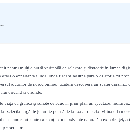
lui
it pentru mulți o sursă veritabilă de relaxare și distracție în lumea digit
e oferă o experiență fluidă, unde fiecare sesiune pare o călătorie cu prop
iversul jocurilor de noroc online, jucătorii descoperă un spațiu dinamic, 
ului oricând și oriunde.
de viață cu grafică și sunete ce aduc în prim-plan un spectacol multisenz
iar selecția largă de jocuri te poartă de la roata ruletelor virtuale la mes
l este conceput pentru a menține o cursivitate naturală a experienței, ast
ra preocupare.