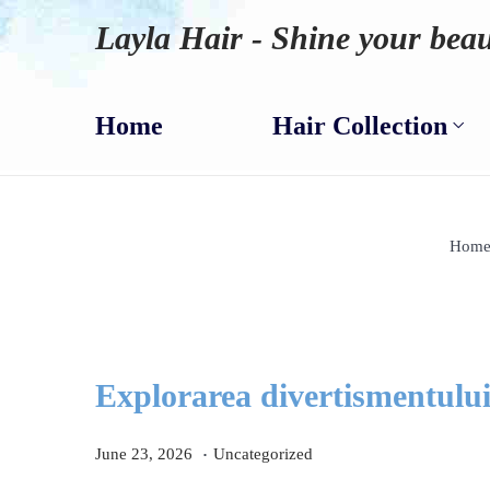
Layla Hair - Shine your beau
Home
Hair Collection
Hom
Explorarea divertismentului 
.
P
J
P
June 23, 2026
Uncategorized
o
u
o