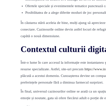
Ofertele speciale și evenimentele tematice punctează c
Posibilitatea de a alege diferite moduri de joc personali
În căutarea stării aceleia de bine, mulți ajung să aprecieze
conectare. Cazinourile online devin astfel locuri de refugi
capătă o nouă dimensiune.
Contextul culturii digit
Într-o lume în care accesul la informație este instantaneu 
resurse specializate. Astfel, site-uri precum
https://www.in
plăcută a acestui domeniu. Cunoașterea devine un companio
preferințele personale fără a diminua farmecul surprizei.
În final, universul cazinourilor online se arată ca un spațiu
emoție și noutate, gata să ofere fiecărui adult o porție de 