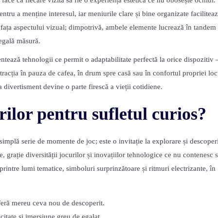
 face ca fiecare vizită să fie o experiență estetică ce nu obosește ochiul.
entru a menține interesul, iar meniurile clare și bine organizate facilitea
în fața aspectului vizual; dimpotrivă, ambele elemente lucrează în tandem
 egală măsură.
tează tehnologii ce permit o adaptabilitate perfectă la orice dispozitiv
tracția în pauza de cafea, în drum spre casă sau în confortul propriei loc
 divertisment devine o parte firescă a vieții cotidiene.
rilor pentru sufletul curios?
implă serie de momente de joc; este o invitație la explorare și descoper
 grație diversității jocurilor și inovațiilor tehnologice ce nu contenesc 
printre lumi tematice, simboluri surprinzătoare și ritmuri electrizante, în
 oferă mereu ceva nou de descoperit.
citate și imersiune greu de egalat.