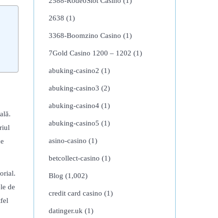
2588-RodeoSlot Casino
(1)
2638
(1)
3368-Boomzino Casino
(1)
7Gold Casino 1200 – 1202
(1)
abuking-casino2
(1)
abuking-casino3
(2)
abuking-casino4
(1)
ală.
abuking-casino5
(1)
riul
asino-casino
(1)
ce
betcollect-casino
(1)
orial.
Blog
(1,002)
ele de
credit card casino
(1)
fel
datinger.uk
(1)