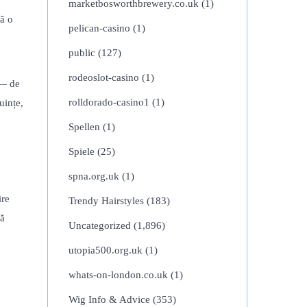
marketbosworthbrewery.co.uk
(1)
ză o
pelican-casino
(1)
public
(127)
rodeoslot-casino
(1)
 — de
rolldorado-casino1
(1)
uințe,
Spellen
(1)
Spiele
(25)
spna.org.uk
(1)
ire
Trendy Hairstyles
(183)
să
Uncategorized
(1,896)
utopia500.org.uk
(1)
whats-on-london.co.uk
(1)
Wig Info & Advice
(353)