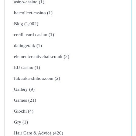
asino-casino
(1)
a
P
betcollect-casino
(1)
e
Blog
(1,002)
r
credit card casino
(1)
s
o
datinger.uk
(1)
n
elementcreativehair.co.uk
(2)
a
EU casino
(1)
l
fukuoka-shihou.com
(2)
ă
D
Gallery
(9)
e
Games
(21)
t
Giochi
(4)
o
p
Gry
(1)
d
Hair Care & Advice
(426)