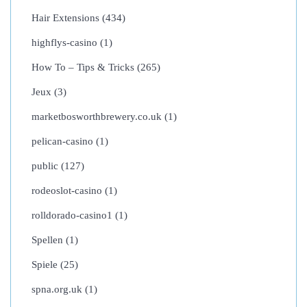
e
Hair Extensions
(434)
d
highflys-casino
(1)
i
c
How To – Tips & Tricks
(265)
a
Jeux
(3)
t
marketbosworthbrewery.co.uk
(1)
ă
G
pelican-casino
(1)
a
public
(127)
m
rodeoslot-casino
(1)
i
rolldorado-casino1
(1)
n
g
Spellen
(1)
c
Spiele
(25)
u
spna.org.uk
(1)
M