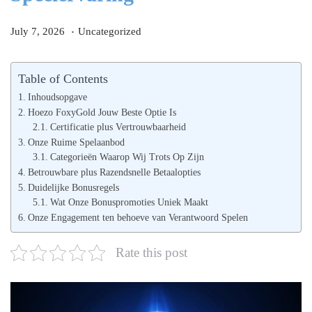
.
P
J
P
July 7, 2026
Uncategorized
o
u
o
s
l
s
Table of Contents
t
y
t
Inhoudsopgave
e
7
e
Hoezo FoxyGold Jouw Beste Optie Is
d
Certificatie plus Vertrouwbaarheid
,
d
Onze Ruime Spelaanbod
o
2
i
Categorieën Waarop Wij Trots Op Zijn
n
0
n
Betrouwbare plus Razendsnelle Betaalopties
2
Duidelijke Bonusregels
Wat Onze Bonuspromoties Uniek Maakt
6
Onze Engagement ten behoeve van Verantwoord Spelen
Rate this post