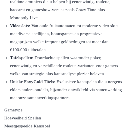
realtime croupiers die u helpen bij eenenwintig, roulette,
baccarat en gameshow-versies zoals Crazy Time plus
Monopoly Live
Videoslots:
Van oude fruitautomaten tot moderne video slots
met diverse spellijnen, bonusgames en progressieve
megaprijzen welke frequent geldbedragen tot meer dan
€100.000 uitbetalen
Tafelspellen:
Doordachte spellen waaronder poker,
eenenwintig en verschillende roulette-varianten voor gamers
welke van strategie plus kansanalyse plezier beleven
Unieke FoxyGold Titels:
Exclusieve kansspelen die u nergens
elders anders ontdekt, bijzonder ontwikkeld via samenwerking
met onze samenwerkingspartners
Gametype
Hoeveelheid Spellen
Meestgespeelde Kansspel