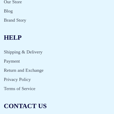
Our Store
Blog
Brand Story
HELP
Shipping & Delivery
Payment
Return and Exchange
Privacy Policy
Terms of Service
CONTACT US