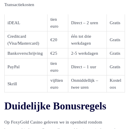
Transactiekosten
tien
iDEAL
Direct – 2 uren
Gratis
euro
Creditcard
één tot drie
€20
Gratis
(Visa/Mastercard)
werkdagen
Bankoverschrijving
€25
2-5 werkdagen
Gratis
tien
PayPal
Direct – 1 uur
Gratis
euro
vijftien
Onmiddellijk –
Kostel
Skrill
euro
twee uren
oos
Duidelijke Bonusregels
Op FoxyGold Casino geloven we in openheid rondom