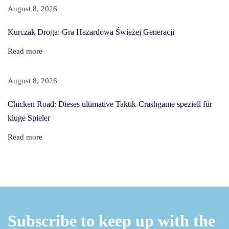
s
August 8, 2026
t
Kurczak Droga: Gra Hazardowa Świeżej Generacji
r
ă
Read more
August 8, 2026
Chicken Road: Dieses ultimative Taktik-Crashgame speziell für
kluge Spieler
Read more
Subscribe to keep up with the