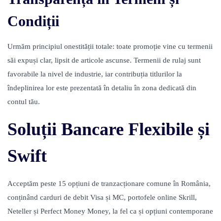
Condiții
Urmăm principiul onestității totale: toate promoție vine cu termenii
săi expuși clar, lipsit de articole ascunse. Termenii de rulaj sunt
favorabile la nivel de industrie, iar contribuția titlurilor la
îndeplinirea lor este prezentată în detaliu în zona dedicată din
contul tău.
Soluții Bancare Flexibile și
Swift
Acceptăm peste 15 opțiuni de tranzacționare comune în România,
conținând carduri de debit Visa și MC, portofele online Skrill,
Neteller și Perfect Money Money, la fel ca și opțiuni contemporane