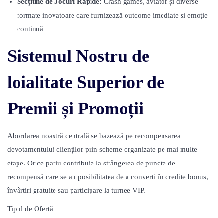
Secțiune de Jocuri Rapide:
Crash games, aviator și diverse
formate inovatoare care furnizează outcome imediate și emoție
continuă
Sistemul Nostru de
loialitate Superior de
Premii și Promoții
Abordarea noastră centrală se bazează pe recompensarea
devotamentului clienților prin scheme organizate pe mai multe
etape. Orice pariu contribuie la strângerea de puncte de
recompensă care se au posibilitatea de a converti în credite bonus,
învârtiri gratuite sau participare la turnee VIP.
Tipul de Ofertă