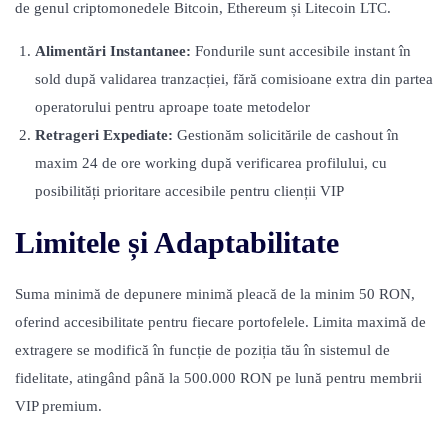
de genul criptomonedele Bitcoin, Ethereum și Litecoin LTC.
Alimentări Instantanee:
Fondurile sunt accesibile instant în
sold după validarea tranzacției, fără comisioane extra din partea
operatorului pentru aproape toate metodelor
Retrageri Expediate:
Gestionăm solicitările de cashout în
maxim 24 de ore working după verificarea profilului, cu
posibilități prioritare accesibile pentru clienții VIP
Limitele și Adaptabilitate
Suma minimă de depunere minimă pleacă de la minim 50 RON,
oferind accesibilitate pentru fiecare portofelele. Limita maximă de
extragere se modifică în funcție de poziția tău în sistemul de
fidelitate, atingând până la 500.000 RON pe lună pentru membrii
VIP premium.