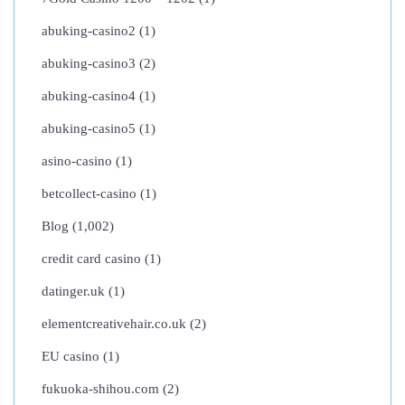
C
abuking-casino2
(1)
a
s
abuking-casino3
(2)
i
abuking-casino4
(1)
n
abuking-casino5
(1)
o
asino-casino
(1)
:
Y
betcollect-casino
(1)
o
Blog
(1,002)
u
credit card casino
(1)
r
U
datinger.uk
(1)
l
elementcreativehair.co.uk
(2)
t
EU casino
(1)
i
fukuoka-shihou.com
(2)
m