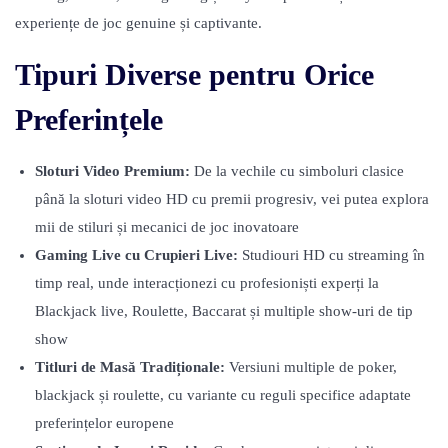
experiențe de joc genuine și captivante.
Tipuri Diverse pentru Orice
Preferințele
Sloturi Video Premium:
De la vechile cu simboluri clasice
până la sloturi video HD cu premii progresiv, vei putea explora
mii de stiluri și mecanici de joc inovatoare
Gaming Live cu Crupieri Live:
Studiouri HD cu streaming în
timp real, unde interacționezi cu profesioniști experți la
Blackjack live, Roulette, Baccarat și multiple show-uri de tip
show
Titluri de Masă Tradiționale:
Versiuni multiple de poker,
blackjack și roulette, cu variante cu reguli specifice adaptate
preferințelor europene