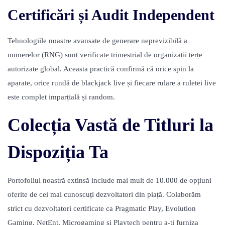
Certificări și Audit Independent
Tehnologiile noastre avansate de generare neprevizibilă a
numerelor (RNG) sunt verificate trimestrial de organizații terțe
autorizate global. Aceasta practică confirmă că orice spin la
aparate, orice rundă de blackjack live și fiecare rulare a ruletei live
este complet imparțială și random.
Colecția Vastă de Titluri la
Dispoziția Ta
Portofoliul noastră extinsă include mai mult de 10.000 de opțiuni
oferite de cei mai cunoscuți dezvoltatori din piață. Colaborăm
strict cu dezvoltatori certificate ca Pragmatic Play, Evolution
Gaming, NetEnt, Microgaming și Playtech pentru a-ți furniza