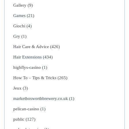
a
Gallery
(9)
t
Games
(21)
e
Giochi
(4)
G
a
Gry
(1)
t
Hair Care & Advice
(426)
e
Hair Extensions
(434)
w
highflys-casino
(1)
a
y
How To – Tips & Tricks
(265)
t
Jeux
(3)
o
marketbosworthbrewery.co.uk
(1)
T
o
pelican-casino
(1)
p
public
(127)
-