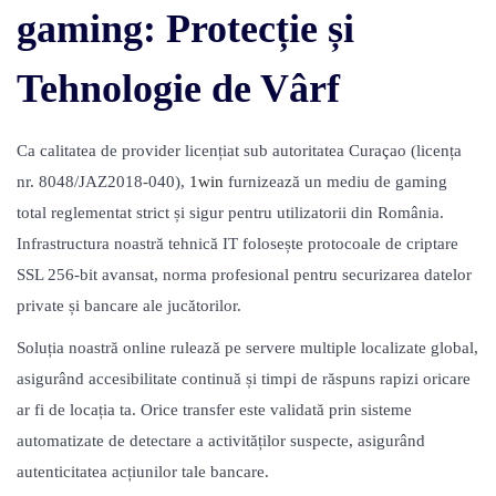
gaming: Protecție și
Tehnologie de Vârf
Ca calitatea de provider licențiat sub autoritatea Curaçao (licența
nr. 8048/JAZ2018-040),
1win
furnizează un mediu de gaming
total reglementat strict și sigur pentru utilizatorii din România.
Infrastructura noastră tehnică IT folosește protocoale de criptare
SSL 256-bit avansat, norma profesional pentru securizarea datelor
private și bancare ale jucătorilor.
Soluția noastră online rulează pe servere multiple localizate global,
asigurând accesibilitate continuă și timpi de răspuns rapizi oricare
ar fi de locația ta. Orice transfer este validată prin sisteme
automatizate de detectare a activităților suspecte, asigurând
autenticitatea acțiunilor tale bancare.