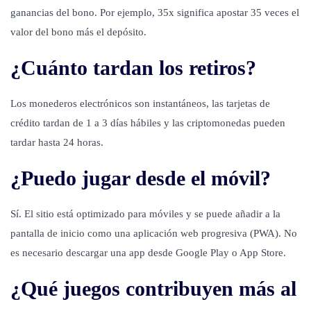
ganancias del bono. Por ejemplo, 35x significa apostar 35 veces el
valor del bono más el depósito.
¿Cuánto tardan los retiros?
Los monederos electrónicos son instantáneos, las tarjetas de
crédito tardan de 1 a 3 días hábiles y las criptomonedas pueden
tardar hasta 24 horas.
¿Puedo jugar desde el móvil?
Sí. El sitio está optimizado para móviles y se puede añadir a la
pantalla de inicio como una aplicación web progresiva (PWA). No
es necesario descargar una app desde Google Play o App Store.
¿Qué juegos contribuyen más al