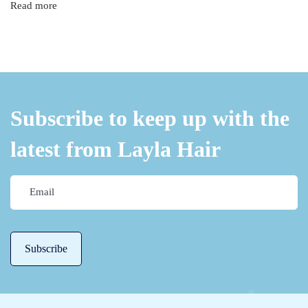
o
Read more
n
s
C
l
i
Subscribe to keep up with the
p
I
latest from Layla Hair
n