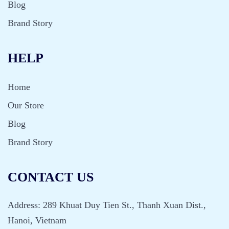
Blog
Brand Story
HELP
Home
Our Store
Blog
Brand Story
CONTACT US
Address: 289 Khuat Duy Tien St., Thanh Xuan Dist.,
Hanoi, Vietnam