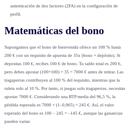
autenticación de dos factores (2FA) en la configuración de
perfil.
Matemáticas del bono
Supongamos que el bono de bienvenida ofrece un 100 % hasta
200 € con un requisito de apuesta de 35x (bono + depósito). Si
depositas 100 €, recibes 100 € de bono. Tu saldo total es 200 €,
pero debes apostar (100+100) × 35 = 7000 € antes de retirar. Las
tragaperras contribuyen al 100 % del requisito, mientras que la
ruleta solo al 10 %. Por tanto, si juegas solo tragaperras, necesitas
apostar 7000 €. Considerando una RTP media del 96,5 %, la
pérdida esperada es 7000 × (1–0,965) = 245 €. Así, el valor
esperado del bono es 100 – 245 = –145 €, aunque las ganancias
pueden variar.