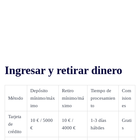
Ingresar y retirar dinero
Depósito
Retiro
Tiempo de
Com
Método
mínimo/máx
mínimo/má
procesamien
ision
imo
ximo
to
es
Tarjeta
10 € / 5000
10 € /
1-3 días
Grati
de
€
4000 €
hábiles
s
crédito