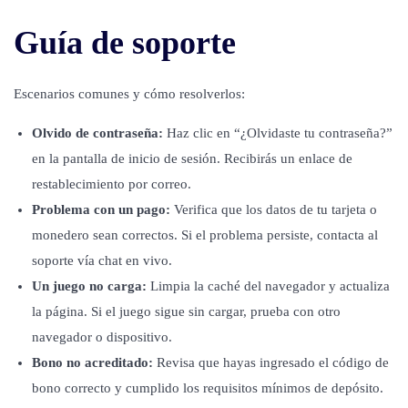
Guía de soporte
Escenarios comunes y cómo resolverlos:
Olvido de contraseña:
Haz clic en “¿Olvidaste tu contraseña?”
en la pantalla de inicio de sesión. Recibirás un enlace de
restablecimiento por correo.
Problema con un pago:
Verifica que los datos de tu tarjeta o
monedero sean correctos. Si el problema persiste, contacta al
soporte vía chat en vivo.
Un juego no carga:
Limpia la caché del navegador y actualiza
la página. Si el juego sigue sin cargar, prueba con otro
navegador o dispositivo.
Bono no acreditado:
Revisa que hayas ingresado el código de
bono correcto y cumplido los requisitos mínimos de depósito.