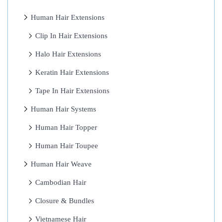
d
e
Human Hair Extensions
l
Clip In Hair Extensions
e
Halo Hair Extensions
n
D
Keratin Hair Extensions
O
Tape In Hair Extensions
X
Human Hair Systems
X
b
Human Hair Topper
e
Human Hair Toupee
t
Human Hair Weave
e
n
Cambodian Hair
B
Closure & Bundles
e
Vietnamese Hair