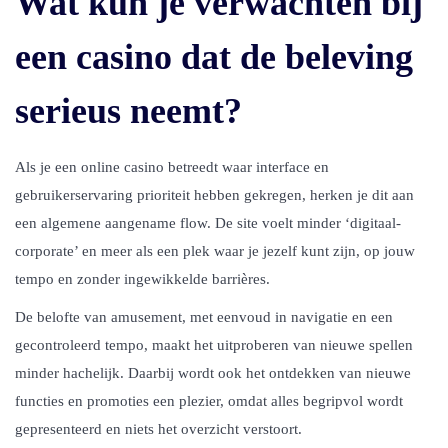
Wat kun je verwachten bij
een casino dat de beleving
serieus neemt?
Als je een online casino betreedt waar interface en
gebruikerservaring prioriteit hebben gekregen, herken je dit aan
een algemene aangename flow. De site voelt minder ‘digitaal-
corporate’ en meer als een plek waar je jezelf kunt zijn, op jouw
tempo en zonder ingewikkelde barrières.
De belofte van amusement, met eenvoud in navigatie en een
gecontroleerd tempo, maakt het uitproberen van nieuwe spellen
minder hachelijk. Daarbij wordt ook het ontdekken van nieuwe
functies en promoties een plezier, omdat alles begripvol wordt
gepresenteerd en niets het overzicht verstoort.