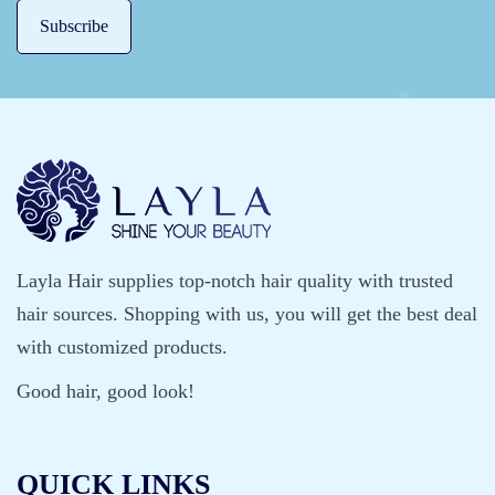
Layla Hair supplies top-notch hair quality with trusted
hair sources. Shopping with us, you will get the best deal
with customized products.
Good hair, good look!
QUICK LINKS