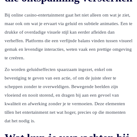
Bij online casino-entertainment gaat het niet alleen om wat je ziet,
maar ook om wat je ervaart via geluid en subtiele animaties. Een te
drukke of overdadige visuele stijl kan eerder afleiden dan
verheffen. Platforms die een verfijnde balans vinden tussen visueel
gemak en levendige interacties, weten vaak een prettige omgeving
te creëren.
Zo worden geluidseffecten spaarzaam ingezet, enkel om
bevestiging te geven van een actie, of om de juiste sfeer te
scheppen zonder te overweldigen. Bewegende beelden zijn
vloeiend en nooit storend, en dragen bij aan een gevoel van
kwaliteit en afwerking zonder je te vermoeien. Deze elementen
tillen het entertainment net wat hoger, precies op die momenten
dat het nodig is.