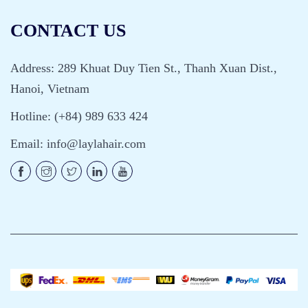
CONTACT US
Address: 289 Khuat Duy Tien St., Thanh Xuan Dist.,
Hanoi, Vietnam
Hotline: (+84) 989 633 424
Email:
info@laylahair.com