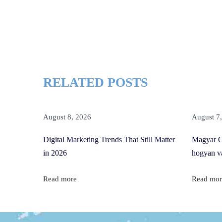
RELATED POSTS
August 8, 2026
August 7
Digital Marketing Trends That Still Matter
Magyar O
in 2026
hogyan vá
Read more
Read mor