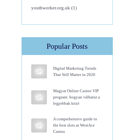
youthworker.org.uk
(1)
Popular Posts
Digital Marketing Trends
That Still Matter in 2026
Magyar Online Casino VIP
program: hogyan válhatsz a
legjobbak közé
A comprehensive guide to
the best slots at WestAce
Casino