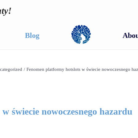
ty!
Blog
Abou
categorized
/
Fenomen platformy hotslots w świecie nowoczesnego haz
 w świecie nowoczesnego hazardu