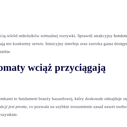
nością wśród miłośników wirtualnej rozrywki. Sprawdź atrakcyjny
hotslot
ają ten konkretny serwis. Intuicyjny interfejs oraz szeroka gama dostę
siebie.
omaty wciąż przyciągają
kami to fundament branży hazardowej, który doskonale odnajduje si
cji jest prosta
, co pozwala na szybkie zrozumienie zasad nawet osob
wszystkim: