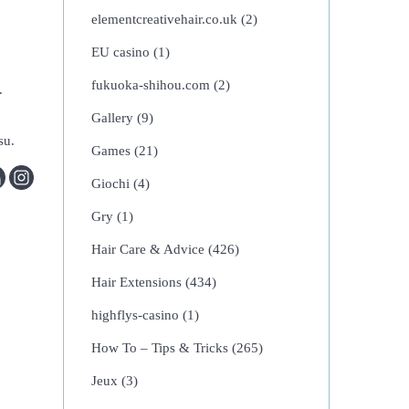
elementcreativehair.co.uk
(2)
EU casino
(1)
fukuoka-shihou.com
(2)
.
Gallery
(9)
su.
Games
(21)
Giochi
(4)
Gry
(1)
Hair Care & Advice
(426)
Hair Extensions
(434)
highflys-casino
(1)
How To – Tips & Tricks
(265)
Jeux
(3)