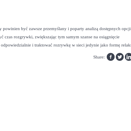
powinien być zawsze przemyślany i poparty analizą dostępnych opcji
yć czas rozgrywki, zwiększając tym samym szanse na osiągnięcie
odpowiedzialnie i traktować rozrywkę w sieci jedynie jako formę relak
Share: