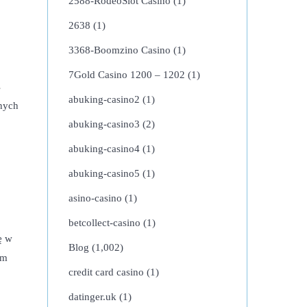
2588-RodeoSlot Casino
(1)
2638
(1)
3368-Boomzino Casino
(1)
7Gold Casino 1200 – 1202
(1)
s
abuking-casino2
(1)
pnych
abuking-casino3
(2)
abuking-casino4
(1)
abuking-casino5
(1)
asino-casino
(1)
betcollect-casino
(1)
ę w
Blog
(1,002)
om
credit card casino
(1)
datinger.uk
(1)