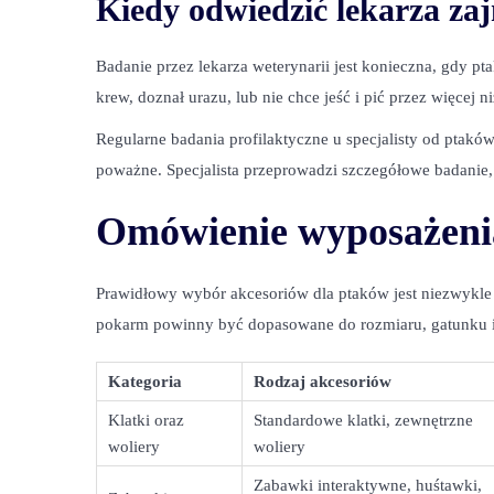
Kiedy odwiedzić lekarza za
Badanie przez lekarza weterynarii jest konieczna, gdy pt
krew, doznał urazu, lub nie chce jeść i pić przez więcej n
Regularne badania profilaktyczne u specjalisty od ptakó
poważne. Specjalista przeprowadzi szczegółowe badanie, 
Omówienie wyposażenia
Prawidłowy wybór akcesoriów dla ptaków jest niezwykle w
pokarm powinny być dopasowane do rozmiaru, gatunku i
Kategoria
Rodzaj akcesoriów
Klatki oraz
Standardowe klatki, zewnętrzne
woliery
woliery
Zabawki interaktywne, huśtawki,