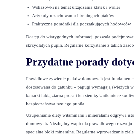
Wskazówki na temat urządzania klatek i wolier
Artykuły o zachowaniu i treningach ptaków
Praktyczne poradniki dla początkujących hodowców
Dostęp do wiarygodnych informacji pozwala podejmowan
skrzydlatych pupili. Regularne korzystanie z takich za
Przydatne porady dotyc
Prawidłowe żywienie ptaków domowych jest fundamentem
dostosowana do gatunku – papugi wymagają świeżych wa
kanarki lubią ziarna prosa i len siemię. Unikanie szkodli
bezpieczeństwa twojego pupila.
Uzupełnianie diety witaminami i minerałami odgrywa ist
domowych. Niezbędny wapń dla prawidłowego rozwoju k
specjalne bloki mineralne. Regularne wprowadzanie zieleni