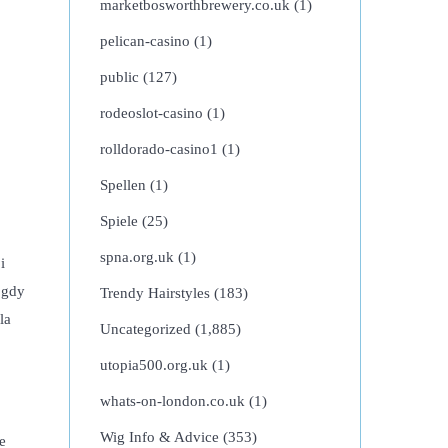
marketbosworthbrewery.co.uk
(1)
pelican-casino
(1)
public
(127)
rodeoslot-casino
(1)
rolldorado-casino1
(1)
Spellen
(1)
Spiele
(25)
spna.org.uk
(1)
i
 gdy
Trendy Hairstyles
(183)
la
Uncategorized
(1,885)
utopia500.org.uk
(1)
whats-on-london.co.uk
(1)
Wig Info & Advice
(353)
e