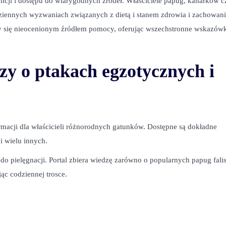
cji i dostępu do wiarygodnych źródeł. Właściciele papug, kanarków c
dziennych wyzwaniach związanych z dietą i stanem zdrowia i zachowan
ły się nieocenionym źródłem pomocy, oferując wszechstronne wskazówk
y o ptakach egzotycznych i
macji dla właścicieli różnorodnych gatunków. Dostępne są dokładne
i wielu innych.
 pielęgnacji. Portal zbiera wiedzę zarówno o popularnych papug falis
ąc codziennej trosce.