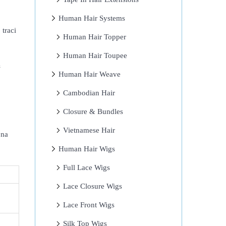
Human Hair Systems
traci
Human Hair Topper
Human Hair Toupee
ą
Human Hair Weave
Cambodian Hair
Closure & Bundles
Vietnamese Hair
 na
Human Hair Wigs
Full Lace Wigs
Lace Closure Wigs
Lace Front Wigs
Silk Top Wigs