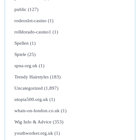
a
public
(127)
m
rodeoslot-casino
(1)
m
rolldorado-casino1
(1)
e
T
Spellen
(1)
a
Spiele
(25)
r
spna.org.uk
(1)
j
o
Trendy Hairstyles
(183)
u
Uncategorized
(1,897)
k
utopia500.org.uk
(1)
s
whats-on-london.co.uk
(1)
i
i
Wig Info & Advice
(353)
n
youthworker.org.uk
(1)
j