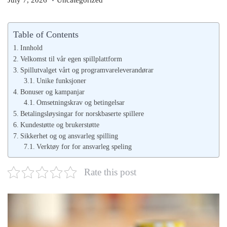
July 7, 2026
Uncategorized
o
u
o
s
l
s
Table of Contents
t
y
t
Innhold
e
7
e
Velkomst til vår egen spillplattform
d
Spillutvalget vårt og programvareleverandørar
,
d
Unike funksjoner
o
2
i
Bonuser og kampanjar
n
0
n
Omsetningskrav og betingelsar
2
Betalingsløysingar for norskbaserte spillere
Kundestøtte og brukerstøtte
6
Sikkerhet og og ansvarleg spilling
Verktøy for for ansvarleg speling
Rate this post