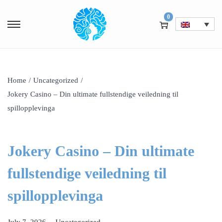
0
Home
/
Uncategorized
/
Jokery Casino – Din ultimate fullstendige veiledning til
spillopplevinga
Jokery Casino – Din ultimate
fullstendige veiledning til
spillopplevinga
.
P
J
P