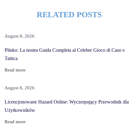
h
-
RELATED POSTS
E
n
d
August 8, 2026
O
Plinko: La nostra Guida Completa al Celebre Gioco di Caso e
n
Tattica
l
i
Read more
n
e
August 8, 2026
G
Licencjonowane Hazard Online: Wyczerpujący Przewodnik dla
a
Użytkowników
m
i
Read more
n