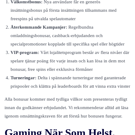
Välkomstbonus:
Nya användare får en generös
insättningsbonus på första insättningen tillsammans med
freespins på utvalda spelautomater
Återkommande Kampanjer:
Regelbundna
omladdningsbonusar, cashback-erbjudanden och
specialpromotioner kopplade till specifika spel eller högtider
VIP-program:
Vårt lojalitetsprogram består av flera nivåer där
spelare tjänar poäng för varje insats och kan lösa in dem mot
bonusar, free spins eller exklusiva förmåner
Turneringar:
Delta i spännande turneringar med garanterade
prispooler och klättra på leaderboards för att vinna extra vinster
Alla bonusar kommer med tydliga villkor som presenteras tydligt
innan du godkänner erbjudandet. Vi rekommenderar alltid att läsa
igenom omsättningskraven för att förstå hur bonusen fungerar.
Gaming När Som Helst,