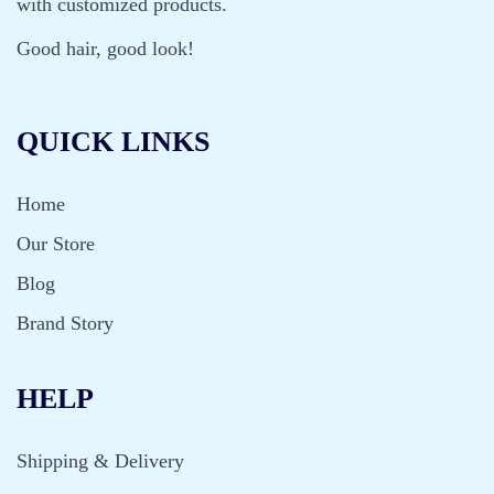
with customized products.
Good hair, good look!
QUICK LINKS
Home
Our Store
Blog
Brand Story
HELP
Shipping & Delivery