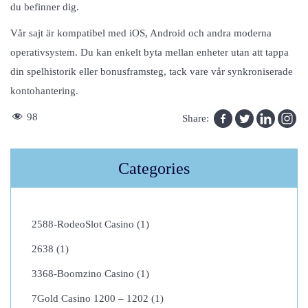
du befinner dig.
Vår sajt är kompatibel med iOS, Android och andra moderna
operativsystem. Du kan enkelt byta mellan enheter utan att tappa
din spelhistorik eller bonusframsteg, tack vare vår synkroniserade
kontohantering.
C
98
Share:
a
s
Categories
u
s
h
2588-RodeoSlot Casino
(1)
i
2638
(1)
C
a
3368-Boomzino Casino
(1)
s
7Gold Casino 1200 – 1202
(1)