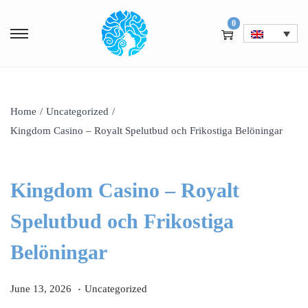
0
Home
/
Uncategorized
/
Kingdom Casino – Royalt Spelutbud och Frikostiga Belöningar
Kingdom Casino – Royalt
Spelutbud och Frikostiga
Belöningar
.
P
J
P
June 13, 2026
Uncategorized
o
u
o