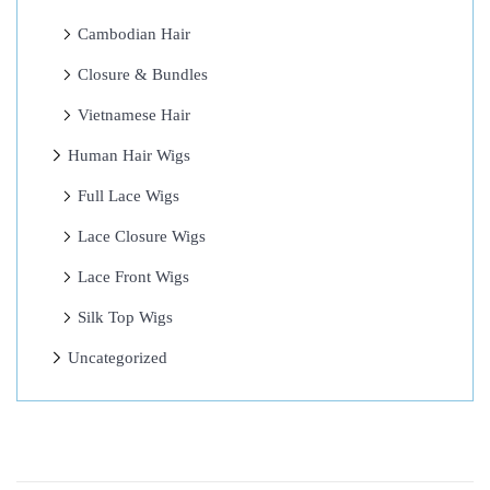
m
a
Cambodian Hair
t
Closure & Bundles
e
Vietnamese Hair
G
a
Human Hair Wigs
t
Full Lace Wigs
e
Lace Closure Wigs
w
Lace Front Wigs
a
y
Silk Top Wigs
t
Uncategorized
o
H
i
g