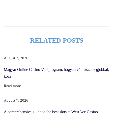
RELATED POSTS
August 7, 2026
Magyar Online Casino VIP program: hogyan válhatsz a legjobbak
közé
Read more
August 7, 2026
A comprehensive guide to the best slots at WestAce Casino