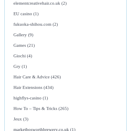
p
elementcreativehair.co.uk
(2)
e
EU casino
(1)
r
fukuoka-shihou.com
(2)
i
e
Gallery
(9)
n
Games
(21)
c
Giochi
(4)
i
a
Gry
(1)
d
Hair Care & Advice
(426)
e
Hair Extensions
(434)
j
highflys-casino
(1)
u
e
How To – Tips & Tricks
(265)
g
Jeux
(3)
o
marketbosworthbrewery.co.uk
(1)