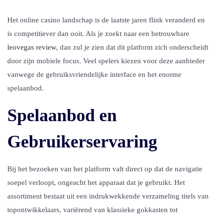
t
t
e
e
Het online casino landschap is de laatste jaren flink veranderd en
d
d
is competitiever dan ooit. Als je zoekt naar een betrouwbare
o
i
leovegas review
, dan zul je zien dat dit platform zich onderscheidt
n
n
door zijn mobiele focus. Veel spelers kiezen voor deze aanbieder
vanwege de gebruiksvriendelijke interface en het enorme
spelaanbod.
Spelaanbod en
Gebruikerservaring
Bij het bezoeken van het platform valt direct op dat de navigatie
soepel verloopt, ongeacht het apparaat dat je gebruikt. Het
assortiment bestaat uit een indrukwekkende verzameling titels van
topontwikkelaars, variërend van klassieke gokkasten tot