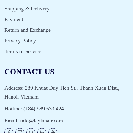
Shipping & Delivery
Payment
Return and Exchange
Privacy Policy
Terms of Service
CONTACT US
Address: 289 Khuat Duy Tien St., Thanh Xuan Dist.,
Hanoi, Vietnam
Hotline: (+84) 989 633 424
Email:
info@laylahair.com