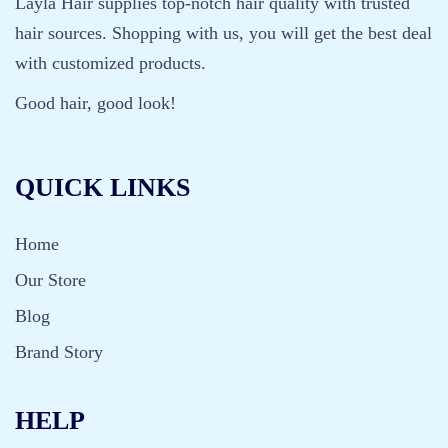
Layla Hair supplies top-notch hair quality with trusted
hair sources. Shopping with us, you will get the best deal
with customized products.
Good hair, good look!
QUICK LINKS
Home
Our Store
Blog
Brand Story
HELP