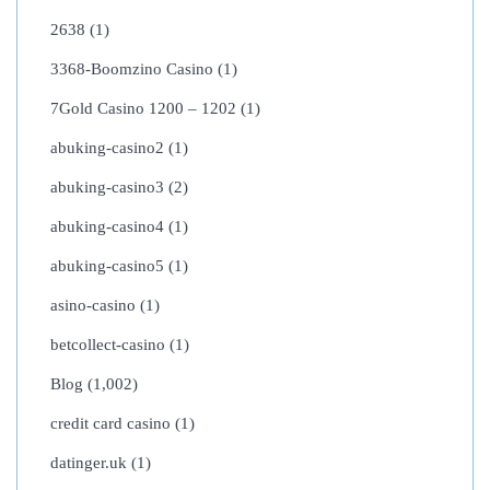
i
2638
(1)
s
c
3368-Boomzino Casino
(1)
o
7Gold Casino 1200 – 1202
(1)
m
abuking-casino2
(1)
p
l
abuking-casino3
(2)
e
abuking-casino4
(1)
t
abuking-casino5
(1)
o
asino-casino
(1)
d
e
betcollect-casino
(1)
l
Blog
(1,002)
a
credit card casino
(1)
e
x
datinger.uk
(1)