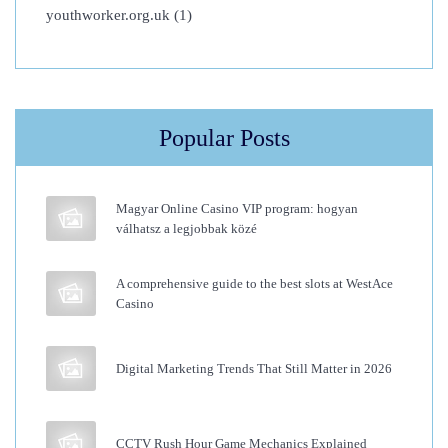
:
youthworker.org.uk
(1)
E
n
n
y
Popular Posts
s
p
i
Magyar Online Casino VIP program: hogyan
l
válhatsz a legjobbak közé
l
e
A comprehensive guide to the best slots at WestAce
Casino
r
p
å
Digital Marketing Trends That Still Matter in 2026
d
e
CCTV Rush Hour Game Mechanics Explained