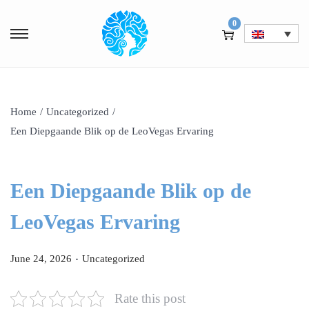
0
Home
/
Uncategorized
/
Een Diepgaande Blik op de LeoVegas Ervaring
Een Diepgaande Blik op de
LeoVegas Ervaring
.
P
P
June 24, 2026
Uncategorized
o
o
s
s
Rate this post