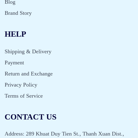
Blog
Brand Story
HELP
Shipping & Delivery
Payment
Return and Exchange
Privacy Policy
Terms of Service
CONTACT US
Address: 289 Khuat Duy Tien St., Thanh Xuan Dist.,