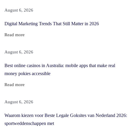
August 6, 2026
Digital Marketing Trends That Still Matter in 2026
Read more
August 6, 2026
Best online casinos in Australia: mobile apps that make real
money pokies accessible
Read more
August 6, 2026
Waarom kiezen voor Beste Legale Goksites van Nederland 2026:
sportweddenschappen met