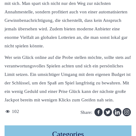
mit sich. Man spart sich nicht nur den Weg zur nächsten
Annahmestelle, sondern profitiert auch von einer automatisierten
Gewinnbenachrichtigung, die sicherstellt, dass kein Anspruch
jemals übersehen wird. Zudem bieten moderne Anbieter eine
enorme Vielfalt an globalen Lotterien an, die man sonst lokal gar
nicht spielen könnte.
Wer sein Glück online auf die Probe stellen möchte, sollte stets auf
verantwortungsvolles Spielen achten und sich ein persönliches
Limit setzen. Ein umsichtiger Umgang mit dem eigenen Budget ist
der Schlüssel, um den Spaß am Spiel langfristig zu bewahren. Mit
ein wenig Geduld und einer Prise Glück kann der nächste große
Jackpot bereits mit wenigen Klicks zum Greifen nah sein.
D
102
Share:
i
e
Categories