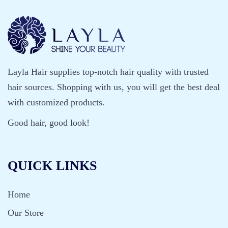
Layla Hair supplies top-notch hair quality with trusted
hair sources. Shopping with us, you will get the best deal
with customized products.
Good hair, good look!
QUICK LINKS
Home
Our Store