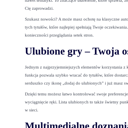
nawet tematyki. To znaczące ułatwienie, które sprawia, że
Cię zaprowadzi.
Szukasz nowości? A może masz ochotę na klasyczne auto
tych tytułów, które najlepiej spełniają Twoje oczekiwania
konieczności przeglądania setek stron.
Ulubione gry – Twoja o
Jednym z najprzyjemniejszych elementów korzystania z ka
funkcja pozwala szybko wracać do tytułów, które dostarc
serduszko czy ikonę „dodaj do ulubionych” i już masz sw
Dzięki temu możesz łatwo kontrolować swoje preferencje
wyciągnięcie ręki. Lista ulubionych to także świetny pun
w sieci.
Multimedialne doznania 