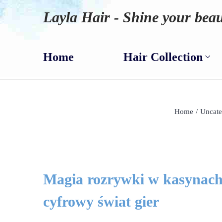
Layla Hair - Shine your beau
Home
Hair Collection
Home
/
Uncate
Magia rozrywki w kasynach 
cyfrowy świat gier