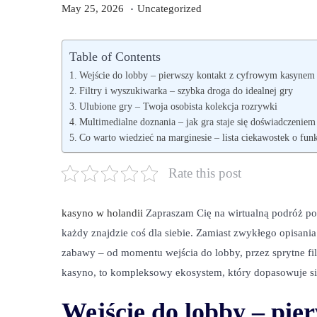
.
P
M
P
May 25, 2026
Uncategorized
o
a
o
s
y
s
Table of Contents
t
2
t
Wejście do lobby – pierwszy kontakt z cyfrowym kasynem
e
6
e
Filtry i wyszukiwarka – szybka droga do idealnej gry
d
Ulubione gry – Twoja osobista kolekcja rozrywki
,
d
Multimedialne doznania – jak gra staje się doświadczeniem
o
2
i
Co warto wiedzieć na marginesie – lista ciekawostek o fun
n
0
n
2
Rate this post
6
kasyno w holandii
Zapraszam Cię na wirtualną podróż po 
każdy znajdzie coś dla siebie. Zamiast zwykłego opisani
zabawy – od momentu wejścia do lobby, przez sprytne filt
kasyno, to kompleksowy ekosystem, który dopasowuje się
Wejście do lobby – pie