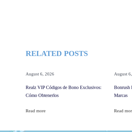
s
p
e
r
i
e
n
RELATED POSTS
z
a
August 6, 2026
August 6
d
i
Realz VIP Códigos de Bono Exclusivos:
Bonrush 
g
Cómo Obtenerlos
Marcas
i
o
Read more
Read mor
c
o