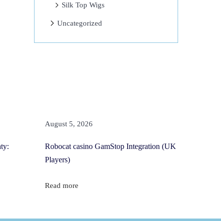
Silk Top Wigs
Uncategorized
August 5, 2026
ty:
Robocat casino GamStop Integration (UK
Players)
Read more