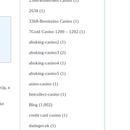
2588-RodeoSlot Casino
(1)
2638
(1)
3368-Boomzino Casino
(1)
7Gold Casino 1200 – 1202
(1)
abuking-casino2
(1)
abuking-casino3
(2)
abuking-casino4
(1)
abuking-casino5
(1)
asino-casino
(1)
cją, a
betcollect-casino
(1)
lko
Blog
(1,002)
credit card casino
(1)
datinger.uk
(1)