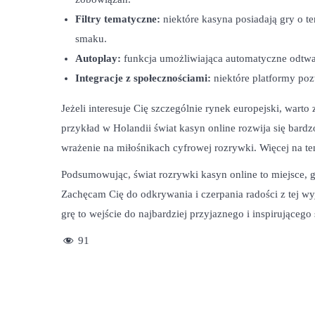
Filtry tematyczne:
niektóre kasyna posiadają gry o t
smaku.
Autoplay:
funkcja umożliwiająca automatyczne odtwar
Integracje z społecznościami:
niektóre platformy poz
Jeżeli interesuje Cię szczególnie rynek europejski, war
przykład w Holandii świat kasyn online rozwija się bard
wrażenie na miłośnikach cyfrowej rozrywki. Więcej na te
Podsumowując, świat rozrywki kasyn online to miejsce, g
Zachęcam Cię do odkrywania i czerpania radości z tej w
grę to wejście do najbardziej przyjaznego i inspirującego 
L
91
a
g
u