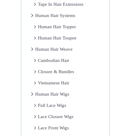
Tape In Hair Extensions
Human Hair Systems
Human Hair Topper
Human Hair Toupee
Human Hair Weave
Cambodian Hair
Closure & Bundles
Vietnamese Hair
Human Hair Wigs
Full Lace Wigs
Lace Closure Wigs
Lace Front Wigs