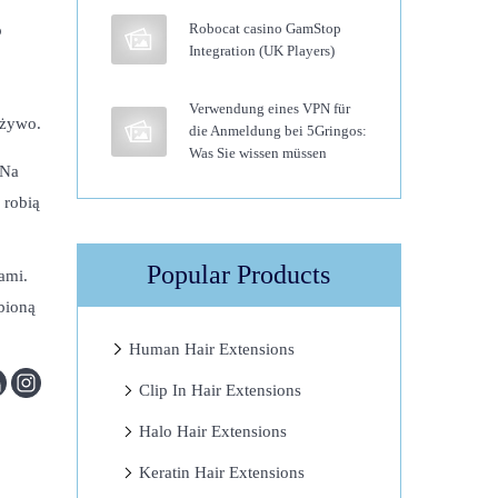
Robocat casino GamStop
o
Integration (UK Players)
Verwendung eines VPN für
 żywo.
die Anmeldung bei 5Gringos:
Was Sie wissen müssen
 Na
 robią
Popular Products
ami.
bioną
Human Hair Extensions
Clip In Hair Extensions
Halo Hair Extensions
Keratin Hair Extensions