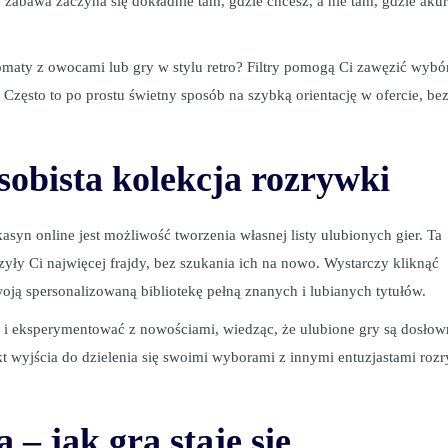
 zabawa zaczyna się dokładnie tam, gdzie chcesz, a nie tam, gdzie akur
maty z owocami lub gry w stylu retro? Filtry pomogą Ci zawęzić wybó
. Często to po prostu świetny sposób na szybką orientację w ofercie, be
sobista kolekcja rozrywki
syn online jest możliwość tworzenia własnej listy ulubionych gier. Ta
zyły Ci najwięcej frajdy, bez szukania ich na nowo. Wystarczy kliknąć
oją spersonalizowaną bibliotekę pełną znanych i lubianych tytułów.
 i eksperymentować z nowościami, wiedząc, że ulubione gry są dosłow
kt wyjścia do dzielenia się swoimi wyborami z innymi entuzjastami roz
– jak gra staje się