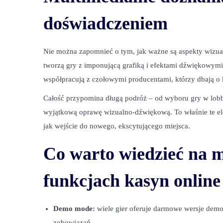
doświadczeniem
Nie można zapomnieć o tym, jak ważne są aspekty wizu
tworzą gry z imponującą grafiką i efektami dźwiękowymi, 
współpracują z czołowymi producentami, którzy dbają o k
Całość przypomina długą podróż – od wyboru gry w lobby
wyjątkową oprawę wizualno-dźwiękową. To właśnie te elem
jak wejście do nowego, ekscytującego miejsca.
Co warto wiedzieć na ma
funkcjach kasyn online
Demo mode:
wiele gier oferuje darmowe wersje demo
zobowiązań.