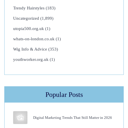
f
d
Trendy Hairstyles
(183)
i
Uncategorized
(1,899)
e
utopia500.org.uk
(1)
S
whats-on-london.co.uk
(1)
p
i
Wig Info & Advice
(353)
e
youthworker.org.uk
(1)
l
a
u
s
Popular Posts
w
a
h
Digital Marketing Trends That Still Matter in 2026
l