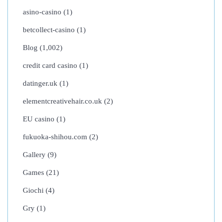
n
asino-casino
(1)
o
i
betcollect-casino
(1)
m
Blog
(1,002)
D
credit card casino
(1)
e
t
datinger.uk
(1)
a
elementcreativehair.co.uk
(2)
i
EU casino
(1)
l
fukuoka-shihou.com
(2)
C
h
Gallery
(9)
i
Games
(21)
p
Giochi
(4)
y
C
Gry
(1)