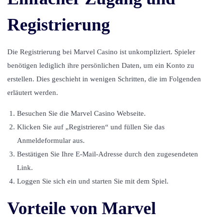
Registrierung
Die Registrierung bei Marvel Casino ist unkompliziert. Spieler
benötigen lediglich ihre persönlichen Daten, um ein Konto zu
erstellen. Dies geschieht in wenigen Schritten, die im Folgenden
erläutert werden.
Besuchen Sie die Marvel Casino Webseite.
Klicken Sie auf „Registrieren“ und füllen Sie das
Anmeldeformular aus.
Bestätigen Sie Ihre E-Mail-Adresse durch den zugesendeten
Link.
Loggen Sie sich ein und starten Sie mit dem Spiel.
Vorteile von Marvel