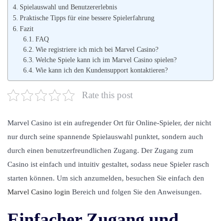
Spielauswahl und Benutzererlebnis
o
2
i
Praktische Tipps für eine bessere Spielerfahrung
n
0
n
Fazit
2
FAQ
Wie registriere ich mich bei Marvel Casino?
6
Welche Spiele kann ich im Marvel Casino spielen?
Wie kann ich den Kundensupport kontaktieren?
Rate this post
Marvel Casino ist ein aufregender Ort für Online-Spieler, der nicht
nur durch seine spannende Spielauswahl punktet, sondern auch
durch einen benutzerfreundlichen Zugang. Der Zugang zum
Casino ist einfach und intuitiv gestaltet, sodass neue Spieler rasch
starten können. Um sich anzumelden, besuchen Sie einfach den
Marvel Casino login
Bereich und folgen Sie den Anweisungen.
Einfacher Zugang und