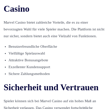
Casino
Marvel Casino bietet zahlreiche Vorteile, die es zu einer
bevorzugten Wahl für viele Spieler machen. Die Plattform ist nicht
nur sicher, sondern bietet auch eine Vielzahl von Funktionen.
Benutzerfreundliche Oberfläche
Vielfältige Spielauswahl
Attraktive Bonusangebote
Exzellenter Kundensupport
Sichere Zahlungsmethoden
Sicherheit und Vertrauen
Spieler können sich bei Marvel Casino auf ein hohes Maß an
Sicherheit verlassen. Das Casino verwendet fortschrittliche