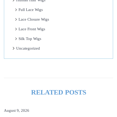
Human Hair Wigs
Full Lace Wigs
Lace Closure Wigs
Lace Front Wigs
Silk Top Wigs
Uncategorized
RELATED POSTS
August 9, 2026