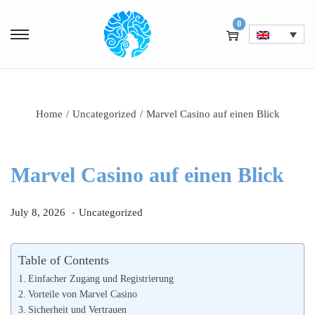
0
Home
/
Uncategorized
/
Marvel Casino auf einen Blick
Marvel Casino auf einen Blick
.
P
J
P
July 8, 2026
Uncategorized
o
u
o
s
l
s
Table of Contents
t
y
t
Einfacher Zugang und Registrierung
e
9
e
Vorteile von Marvel Casino
d
Sicherheit und Vertrauen
,
d