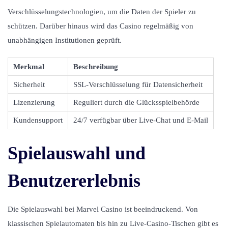
Verschlüsselungstechnologien, um die Daten der Spieler zu
schützen. Darüber hinaus wird das Casino regelmäßig von
unabhängigen Institutionen geprüft.
Merkmal
Beschreibung
Sicherheit
SSL-Verschlüsselung für Datensicherheit
Lizenzierung
Reguliert durch die Glücksspielbehörde
Kundensupport
24/7 verfügbar über Live-Chat und E-Mail
Spielauswahl und
Benutzererlebnis
Die Spielauswahl bei Marvel Casino ist beeindruckend. Von
klassischen Spielautomaten bis hin zu Live-Casino-Tischen gibt es