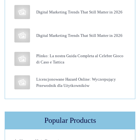
Digital Marketing Trends That Still Matter in 2026
Digital Marketing Trends That Still Matter in 2026
Plinko: La nostra Guida Completa al Celebre Gioco
di Caso e Tattica
Licencjonowane Hazard Online: Wyczerpujący
Przewodnik dla Użytkowników
Popular Products