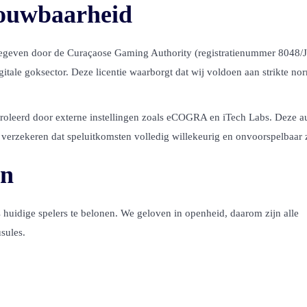
rouwbaarheid
gegeven door de Curaçaose Gaming Authority (registratienummer 8048/
itale goksector. Deze licentie waarborgt dat wij voldoen aan strikte no
troleerd door externe instellingen zoals eCOGRA en iTech Labs. Deze a
rzekeren dat speluitkomsten volledig willekeurig en onvoorspelbaar z
en
uidige spelers te belonen. We geloven in openheid, daarom zijn alle
sules.