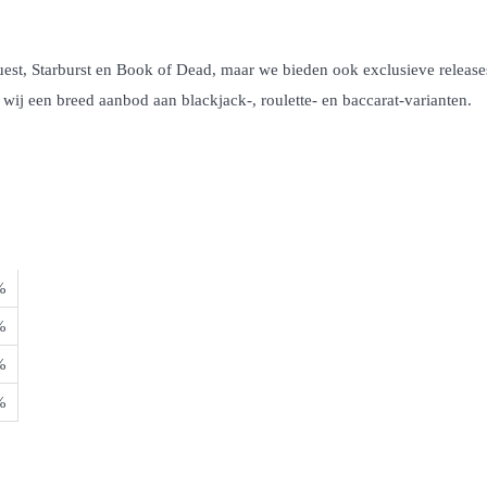
Quest, Starburst en Book of Dead, maar we bieden ook exclusieve release
n wij een breed aanbod aan blackjack-, roulette- en baccarat-varianten.
%
%
%
%