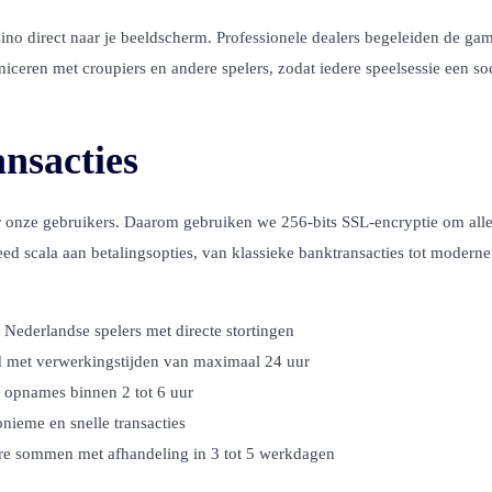
ino direct naar je beeldscherm. Professionele dealers begeleiden de gam
eren met croupiers en andere spelers, zodat iedere speelsessie een so
ansacties
oor onze gebruikers. Daarom gebruiken we 256-bits SSL-encryptie om all
ed scala aan betalingsopties, van klassieke banktransacties tot moderne
 Nederlandse spelers met directe stortingen
 met verwerkingstijden van maximaal 24 uur
e opnames binnen 2 tot 6 uur
nieme en snelle transacties
re sommen met afhandeling in 3 tot 5 werkdagen