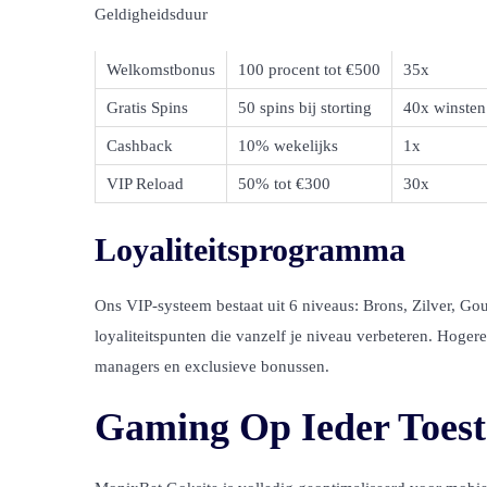
Geldigheidsduur
Welkomstbonus
100 procent tot €500
35x
Gratis Spins
50 spins bij storting
40x winsten
Cashback
10% wekelijks
1x
VIP Reload
50% tot €300
30x
Loyaliteitsprogramma
Ons VIP-systeem bestaat uit 6 niveaus: Brons, Zilver, Gou
loyaliteitspunten die vanzelf je niveau verbeteren. Hoger
managers en exclusieve bonussen.
Gaming Op Ieder Toest