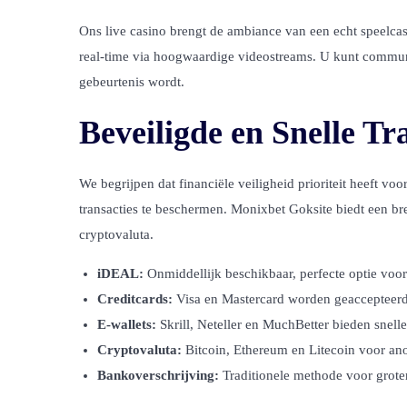
Ons live casino brengt de ambiance van een echt speelcas
real-time via hoogwaardige videostreams. U kunt communic
gebeurtenis wordt.
Beveiligde en Snelle Tr
We begrijpen dat financiële veiligheid prioriteit heeft v
transacties te beschermen. Monixbet Goksite biedt een bre
cryptovaluta.
iDEAL:
Onmiddellijk beschikbaar, perfecte optie voor
Creditcards:
Visa en Mastercard worden geaccepteerd
E-wallets:
Skrill, Neteller en MuchBetter bieden snell
Cryptovaluta:
Bitcoin, Ethereum en Litecoin voor ano
Bankoverschrijving:
Traditionele methode voor grote