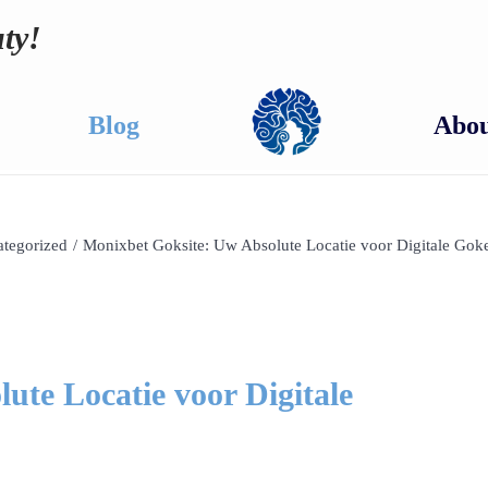
ty!
Blog
Abou
tegorized
/
Monixbet Goksite: Uw Absolute Locatie voor Digitale Gok
ute Locatie voor Digitale