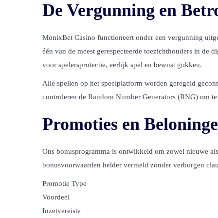
De Vergunning en Bet
MonixBet Casino functioneert onder een vergunning uit
één van de meest gerespecteerde toezichthouders in de dig
voor spelersprotectie, eerlijk spel en bewust gokken.
Alle spellen op het speelplatform worden geregeld gecon
controleren de Random Number Generators (RNG) om te ve
Promoties en Beloning
Ons bonusprogramma is ontwikkeld om zowel nieuwe als h
bonusvoorwaarden helder vermeld zonder verborgen clau
Promotie Type
Voordeel
Inzetvereiste