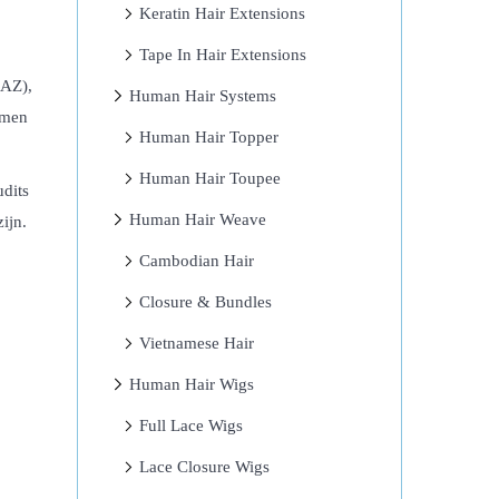
Keratin Hair Extensions
Tape In Hair Extensions
JAZ),
Human Hair Systems
rmen
Human Hair Topper
Human Hair Toupee
udits
Human Hair Weave
ijn.
Cambodian Hair
Closure & Bundles
Vietnamese Hair
Human Hair Wigs
Full Lace Wigs
Lace Closure Wigs