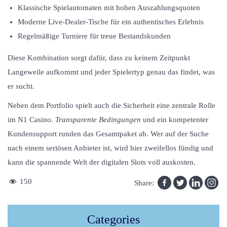
Klassische Spielautomaten mit hohen Auszahlungsquoten
Moderne Live-Dealer-Tische für ein authentisches Erlebnis
Regelmäßige Turniere für treue Bestandskunden
Diese Kombination sorgt dafür, dass zu keinem Zeitpunkt
Langeweile aufkommt und jeder Spielertyp genau das findet, was
er sucht.
Neben dem Portfolio spielt auch die Sicherheit eine zentrale Rolle
im N1 Casino.
Transparente Bedingungen
und ein kompetenter
Kundensupport runden das Gesamtpaket ab. Wer auf der Suche
nach einem seriösen Anbieter ist, wird hier zweifellos fündig und
kann die spannende Welt der digitalen Slots voll auskosten.
E
150
Share:
r
f
Categories
a