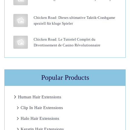
A
d
Chicken Road: Dieses ultimative Taktik-Crashgame
ı
speziell für kluge Spieler
m
A
Chicken Road: Le Tutoriel Complet du
Divertissement de Casino Révolutionnaire
t
ı
n
Popular Products
Human Hair Extensions
Clip In Hair Extensions
Halo Hair Extensions
Keratin Hair Extensions