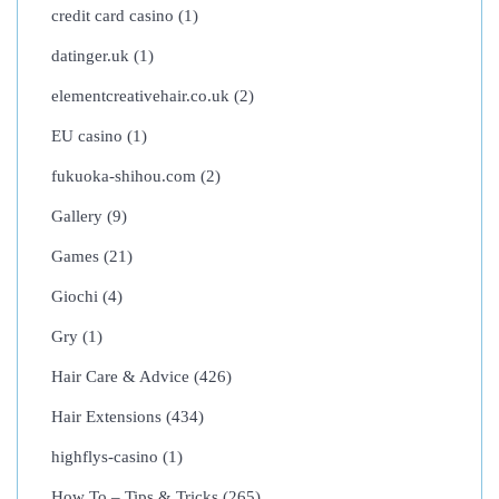
credit card casino
(1)
g
h
datinger.uk
(1)
t
elementcreativehair.co.uk
(2)
s
EU casino
(1)
i
fukuoka-shihou.com
(2)
m
N
Gallery
(9)
1
Games
(21)
C
Giochi
(4)
a
s
Gry
(1)
i
Hair Care & Advice
(426)
n
Hair Extensions
(434)
o
highflys-casino
(1)
S
u
How To – Tips & Tricks
(265)