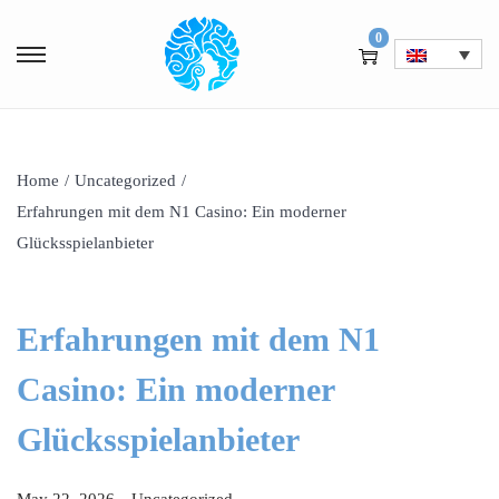
0
Home
/
Uncategorized
/
Erfahrungen mit dem N1 Casino: Ein moderner
Glücksspielanbieter
Erfahrungen mit dem N1
Casino: Ein moderner
Glücksspielanbieter
.
P
P