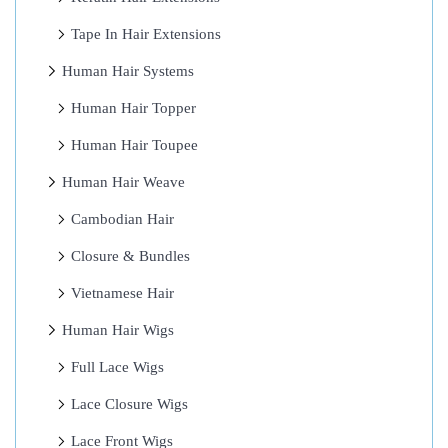
Tape In Hair Extensions
Human Hair Systems
Human Hair Topper
Human Hair Toupee
Human Hair Weave
Cambodian Hair
Closure & Bundles
Vietnamese Hair
Human Hair Wigs
Full Lace Wigs
Lace Closure Wigs
Lace Front Wigs