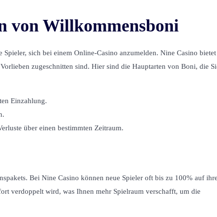
en von Willkommensboni
 Spieler, sich bei einem Online-Casino anzumelden. Nine Casino bietet
 Vorlieben zugeschnitten sind. Hier sind die Hauptarten von Boni, die Si
ten Einzahlung.
n.
Verluste über einen bestimmten Zeitraum.
spakets. Bei Nine Casino können neue Spieler oft bis zu 100% auf ihre
fort verdoppelt wird, was Ihnen mehr Spielraum verschafft, um die