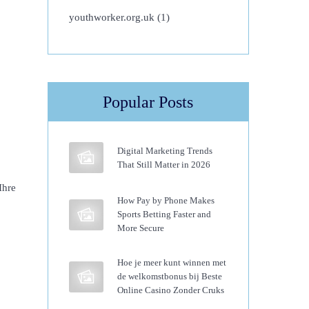
youthworker.org.uk
(1)
Popular Posts
Digital Marketing Trends
That Still Matter in 2026
Ihre
How Pay by Phone Makes
Sports Betting Faster and
More Secure
Hoe je meer kunt winnen met
de welkomstbonus bij Beste
Online Casino Zonder Cruks