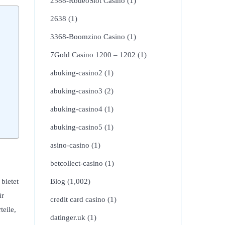
2588-RodeoSlot Casino
(1)
2638
(1)
3368-Boomzino Casino
(1)
7Gold Casino 1200 – 1202
(1)
abuking-casino2
(1)
abuking-casino3
(2)
abuking-casino4
(1)
abuking-casino5
(1)
asino-casino
(1)
betcollect-casino
(1)
bietet
Blog
(1,002)
ür
credit card casino
(1)
teile,
datinger.uk
(1)