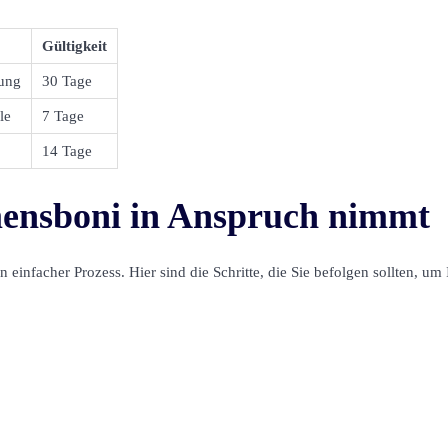
Gültigkeit
lung
30 Tage
le
7 Tage
14 Tage
ensboni in Anspruch nimmt
einfacher Prozess. Hier sind die Schritte, die Sie befolgen sollten, um 