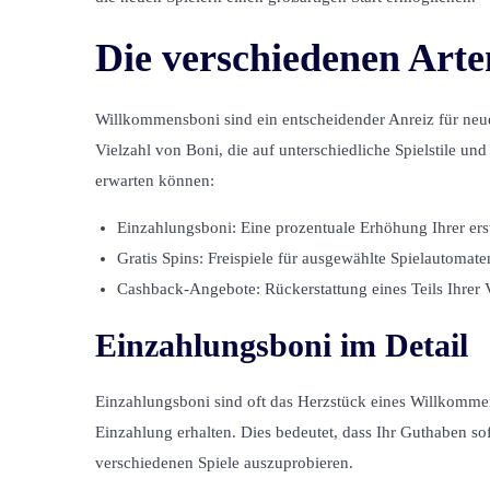
Die verschiedenen Art
Willkommensboni sind ein entscheidender Anreiz für neue
Vielzahl von Boni, die auf unterschiedliche Spielstile und
erwarten können:
Einzahlungsboni: Eine prozentuale Erhöhung Ihrer ers
Gratis Spins: Freispiele für ausgewählte Spielautomate
Cashback-Angebote: Rückerstattung eines Teils Ihrer 
Einzahlungsboni im Detail
Einzahlungsboni sind oft das Herzstück eines Willkommen
Einzahlung erhalten. Dies bedeutet, dass Ihr Guthaben so
verschiedenen Spiele auszuprobieren.