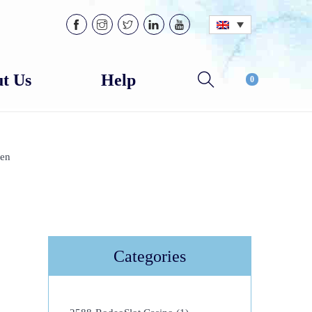
t Us
Help
0
ken
Categories