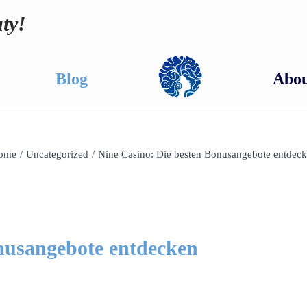
ty!
Blog
Abou
ome
/
Uncategorized
/
Nine Casino: Die besten Bonusangebote entdec
nusangebote entdecken