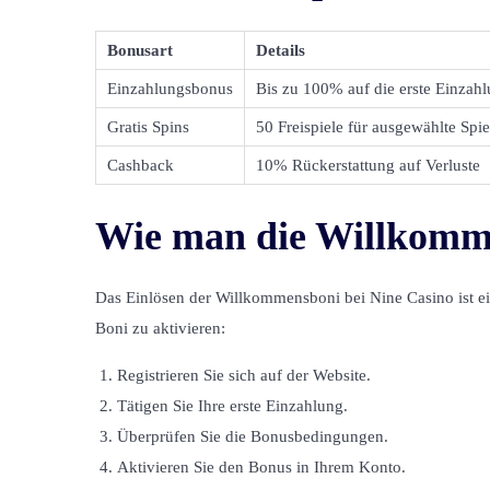
Bonusart
Details
Einzahlungsbonus
Bis zu 100% auf die erste Einzah
Gratis Spins
50 Freispiele für ausgewählte Spie
Cashback
10% Rückerstattung auf Verluste
Wie man die Willkomm
Das Einlösen der Willkommensboni bei Nine Casino ist ein 
Boni zu aktivieren:
Registrieren Sie sich auf der Website.
Tätigen Sie Ihre erste Einzahlung.
Überprüfen Sie die Bonusbedingungen.
Aktivieren Sie den Bonus in Ihrem Konto.