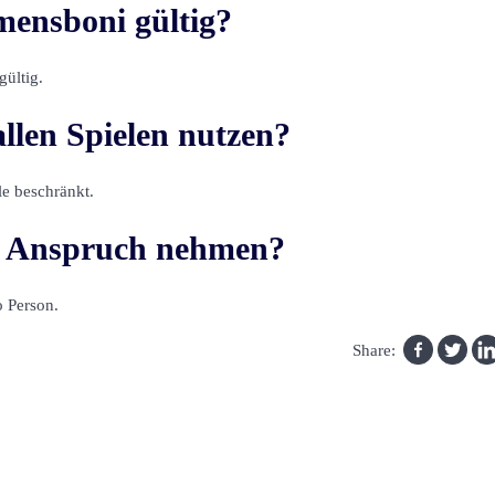
mensboni gültig?
ültig.
allen Spielen nutzen?
le beschränkt.
in Anspruch nehmen?
o Person.
Share: