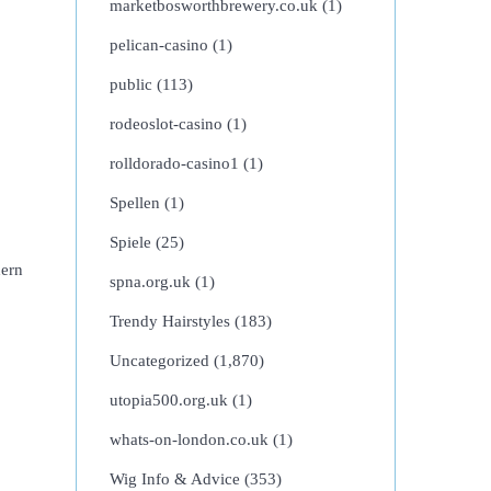
marketbosworthbrewery.co.uk
(1)
pelican-casino
(1)
public
(113)
rodeoslot-casino
(1)
rolldorado-casino1
(1)
Spellen
(1)
Spiele
(25)
dern
spna.org.uk
(1)
Trendy Hairstyles
(183)
Uncategorized
(1,870)
utopia500.org.uk
(1)
whats-on-london.co.uk
(1)
Wig Info & Advice
(353)