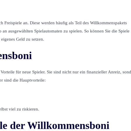
ch Freispiele an. Diese werden häufig als Teil des Willkommenspakets
 an ausgewählten Spielautomaten zu spielen. So können Sie die Spiele
 eigenes Geld zu setzen.
ensboni
teile für neue Spieler. Sie sind nicht nur ein finanzieller Anreiz, son
r sind die Hauptvorteile:
bst viel zu riskieren.
le der Willkommensboni