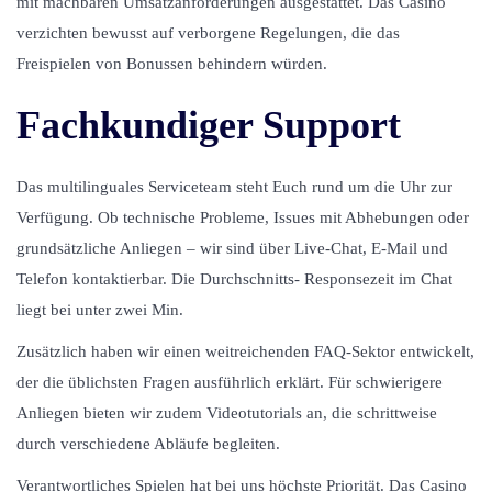
mit machbaren Umsatzanforderungen ausgestattet. Das Casino
verzichten bewusst auf verborgene Regelungen, die das
Freispielen von Bonussen behindern würden.
Fachkundiger Support
Das multilinguales Serviceteam steht Euch rund um die Uhr zur
Verfügung. Ob technische Probleme, Issues mit Abhebungen oder
grundsätzliche Anliegen – wir sind über Live-Chat, E-Mail und
Telefon kontaktierbar. Die Durchschnitts- Responsezeit im Chat
liegt bei unter zwei Min.
Zusätzlich haben wir einen weitreichenden FAQ-Sektor entwickelt,
der die üblichsten Fragen ausführlich erklärt. Für schwierigere
Anliegen bieten wir zudem Videotutorials an, die schrittweise
durch verschiedene Abläufe begleiten.
Verantwortliches Spielen hat bei uns höchste Priorität. Das Casino