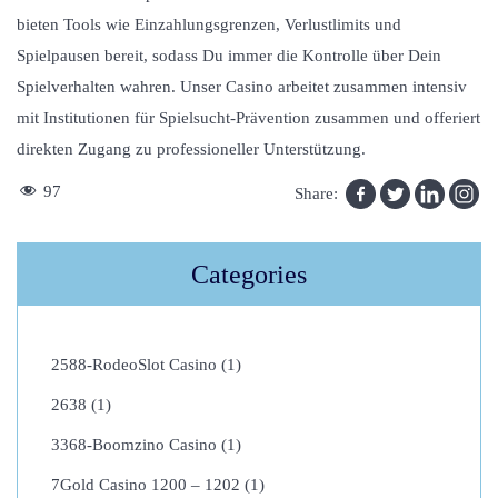
bieten Tools wie Einzahlungsgrenzen, Verlustlimits und
Spielpausen bereit, sodass Du immer die Kontrolle über Dein
Spielverhalten wahren. Unser Casino arbeitet zusammen intensiv
mit Institutionen für Spielsucht-Prävention zusammen und offeriert
direkten Zugang zu professioneller Unterstützung.
I
97
Share:
n
s
Categories
t
a
n
2588-RodeoSlot Casino
(1)
t
2638
(1)
S
p
3368-Boomzino Casino
(1)
e
7Gold Casino 1200 – 1202
(1)