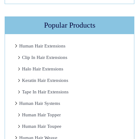
t
i
r
Popular Products
e
C
a
Human Hair Extensions
z
Clip In Hair Extensions
i
Halo Hair Extensions
n
o
Keratin Hair Extensions
u
Tape In Hair Extensions
–
Human Hair Systems
E
x
Human Hair Topper
p
Human Hair Toupee
e
Human Hair Weave