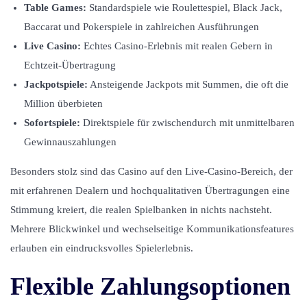
Table Games:
Standardspiele wie Roulettespiel, Black Jack,
Baccarat und Pokerspiele in zahlreichen Ausführungen
Live Casino:
Echtes Casino-Erlebnis mit realen Gebern in
Echtzeit-Übertragung
Jackpotspiele:
Ansteigende Jackpots mit Summen, die oft die
Million überbieten
Sofortspiele:
Direktspiele für zwischendurch mit unmittelbaren
Gewinnauszahlungen
Besonders stolz sind das Casino auf den Live-Casino-Bereich, der
mit erfahrenen Dealern und hochqualitativen Übertragungen eine
Stimmung kreiert, die realen Spielbanken in nichts nachsteht.
Mehrere Blickwinkel und wechselseitige Kommunikationsfeatures
erlauben ein eindrucksvolles Spielerlebnis.
Flexible Zahlungsoptionen