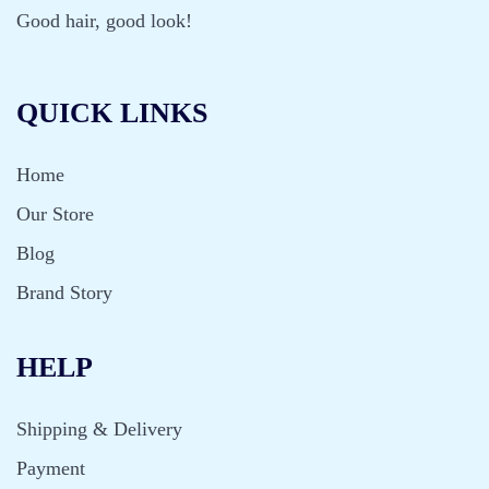
Good hair, good look!
QUICK LINKS
Home
Our Store
Blog
Brand Story
HELP
Shipping & Delivery
Payment