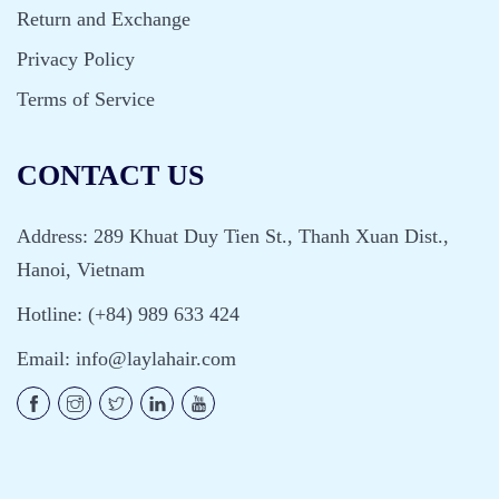
Return and Exchange
Privacy Policy
Terms of Service
CONTACT US
Address: 289 Khuat Duy Tien St., Thanh Xuan Dist.,
Hanoi, Vietnam
Hotline: (+84) 989 633 424
Email:
info@laylahair.com