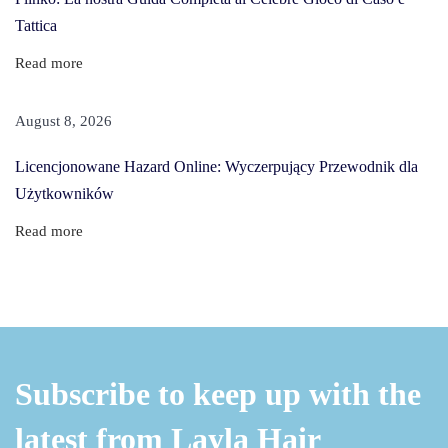
D
Tattica
o
m
Read more
e
n
August 8, 2026
i
Licencjonowane Hazard Online: Wyczerpujący Przewodnik dla
u
Użytkowników
l
d
Read more
e
G
a
m
b
Subscribe to keep up with the
l
i
latest from Layla Hair