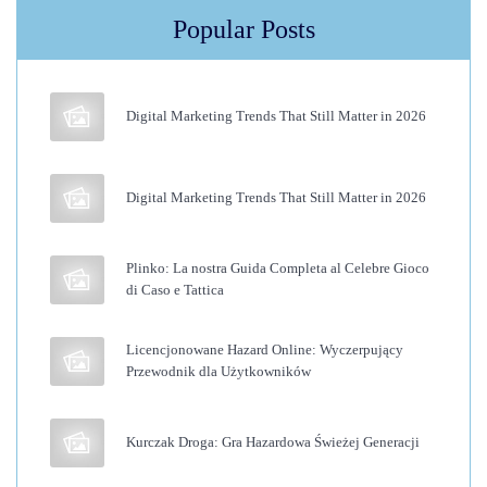
i
Popular Posts
s
S
p
Digital Marketing Trends That Still Matter in 2026
a
n
n
Digital Marketing Trends That Still Matter in 2026
i
n
Plinko: La nostra Guida Completa al Celebre Gioco
g
di Caso e Tattica
S
a
Licencjonowane Hazard Online: Wyczerpujący
v
Przewodnik dla Użytkowników
a
R
Kurczak Droga: Gra Hazardowa Świeżej Generacji
o