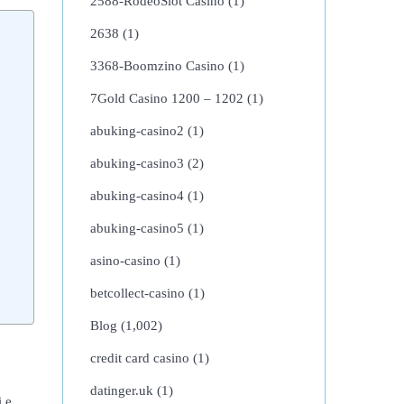
2588-RodeoSlot Casino
(1)
2638
(1)
3368-Boomzino Casino
(1)
7Gold Casino 1200 – 1202
(1)
abuking-casino2
(1)
abuking-casino3
(2)
abuking-casino4
(1)
abuking-casino5
(1)
asino-casino
(1)
betcollect-casino
(1)
Blog
(1,002)
credit card casino
(1)
datinger.uk
(1)
i e