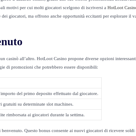
li motivi per cui molti giocatori scelgono di iscriversi a
HotLoot Casin
dei giocatori, ma offrono anche opportunità eccitanti per esplorare il v
enuto
n casinò all’altro. HotLoot Casino propone diverse opzioni interessant
gie di promozioni che potrebbero essere disponibili:
importo del primo deposito effettuato dal giocatore.
i gratuiti su determinate slot machines.
te rimborsata ai giocatori durante la settima.
i benvenuto. Questo bonus consente ai nuovi giocatori di ricevere soldi 