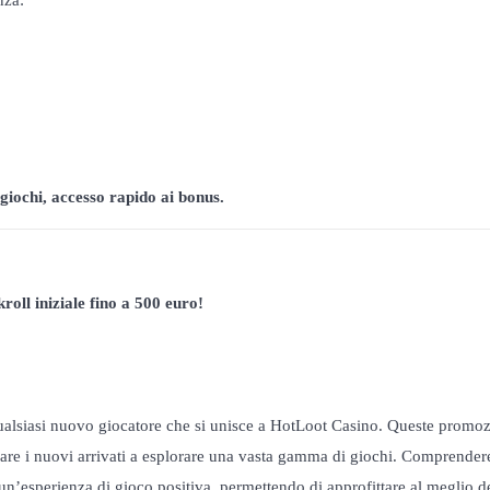
nza:
 giochi, accesso rapido ai bonus.
oll iniziale fino a 500 euro!
ualsiasi nuovo giocatore che si unisce a HotLoot Casino. Queste promoz
vare i nuovi arrivati a esplorare una vasta gamma di giochi. Comprendere
à un’esperienza di gioco positiva, permettendo di approfittare al meglio d