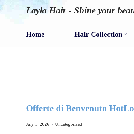
Layla Hair - Shine your beau
Home
Hair Collection
Offerte di Benvenuto HotLo
.
P
J
P
July 1, 2026
Uncategorized
o
u
o