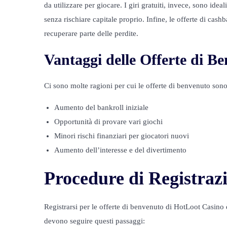
da utilizzare per giocare. I giri gratuiti, invece, sono idea
senza rischiare capitale proprio. Infine, le offerte di cas
recuperare parte delle perdite.
Vantaggi delle Offerte di B
Ci sono molte ragioni per cui le offerte di benvenuto sono
Aumento del bankroll iniziale
Opportunità di provare vari giochi
Minori rischi finanziari per giocatori nuovi
Aumento dell’interesse e del divertimento
Procedure di Registraz
Registrarsi per le offerte di benvenuto di HotLoot Casino è
devono seguire questi passaggi: