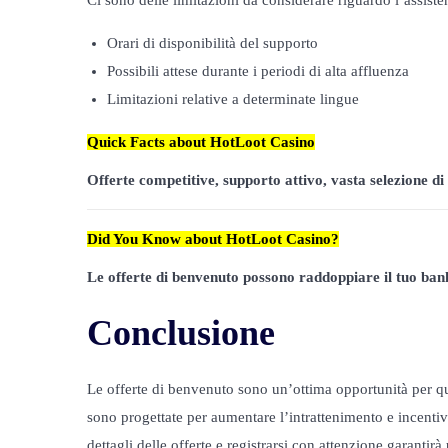
Ci sono delle limitazioni da considerare riguardo l’assiste
Orari di disponibilità del supporto
Possibili attese durante i periodi di alta affluenza
Limitazioni relative a determinate lingue
Quick Facts about HotLoot Casino
Offerte competitive, supporto attivo, vasta selezione di
Did You Know about HotLoot Casino?
Le offerte di benvenuto possono raddoppiare il tuo bankr
Conclusione
Le offerte di benvenuto sono un’ottima opportunità per q
sono progettate per aumentare l’intrattenimento e incenti
dettagli delle offerte e registrarsi con attenzione garantir