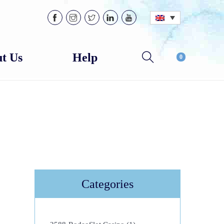
t Us
Help
0
Categories