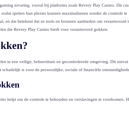
gaming ervaring, vooral bij platforms zoals Revery Play Casino. Dit cas
 zodat spelers hun plezier kunnen maximaliseren zonder de controle te
aal, en dat betekent dat ze tools en bronnen aanbieden om verantwoord t
delen die Revery Play Casino biedt voor verantwoord gokken.
okken?
len in een veilige, beheersbare en gecontroleerde omgeving. Dit omvat
et schadelijk is voor de persoonlijke, sociale of financiële omstandighed
okken
eler helpt om de controle te behouden en verslavingen te voorkomen. H