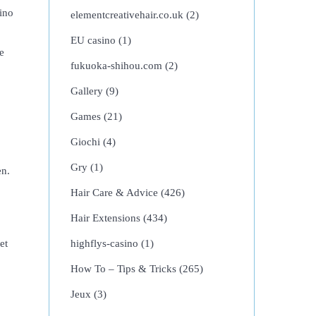
ino
elementcreativehair.co.uk
(2)
EU casino
(1)
e
fukuoka-shihou.com
(2)
Gallery
(9)
Games
(21)
Giochi
(4)
Gry
(1)
en.
Hair Care & Advice
(426)
Hair Extensions
(434)
et
highflys-casino
(1)
How To – Tips & Tricks
(265)
Jeux
(3)