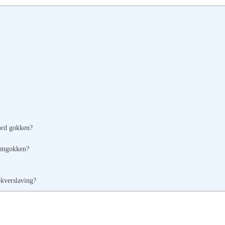
ord gokken?
eemgokken?
okverslaving?