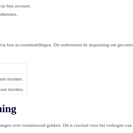
van hun account.
pdiensten.
via hun accountinstellingen. Dit ondersteunt de inspanning om gecontr
unt inzetten.
unt inzetten.
ning
ningen over verantwoord gokken. Dit is cruciaal voor het verhogen van