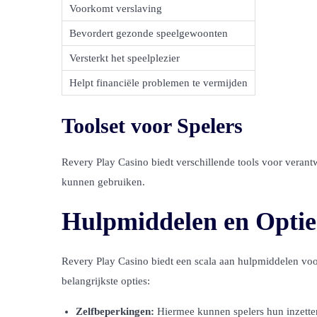
Voorkomt verslaving
Bevordert gezonde speelgewoonten
Versterkt het speelplezier
Helpt financiële problemen te vermijden
Toolset voor Spelers
Revery Play Casino biedt verschillende tools voor verantw
kunnen gebruiken.
Hulpmiddelen en Optie
Revery Play Casino biedt een scala aan hulpmiddelen voo
belangrijkste opties:
Zelfbeperkingen:
Hiermee kunnen spelers hun inzetten 