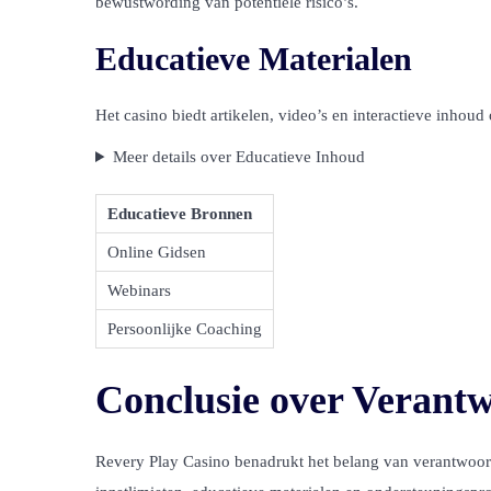
bewustwording van potentiële risico’s.
Educatieve Materialen
Het casino biedt artikelen, video’s en interactieve inho
Meer details over Educatieve Inhoud
Educatieve Bronnen
Online Gidsen
Webinars
Persoonlijke Coaching
Conclusie over Veran
Revery Play Casino benadrukt het belang van verantwoord