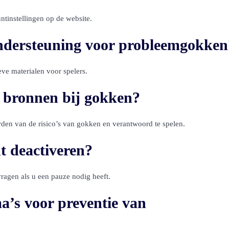
ntinstellingen op de website.
ondersteuning voor probleemgokken
eve materialen voor spelers.
e bronnen bij gokken?
den van de risico’s van gokken en verantwoord te spelen.
nt deactiveren?
vragen als u een pauze nodig heeft.
a’s voor preventie van