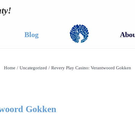
ty!
Blog
Abou
Home
/
Uncategorized
/
Revery Play Casino: Verantwoord Gokken
twoord Gokken