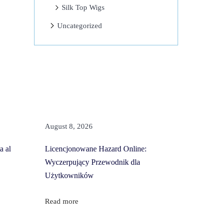
Silk Top Wigs
Uncategorized
August 8, 2026
a al
Licencjonowane Hazard Online:
Wyczerpujący Przewodnik dla
Użytkowników
Read more