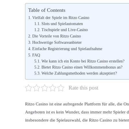
s
l
s
Table of Contents
t
y
t
Vielfalt der Spiele im Ritzo Casino
e
1
e
Slots und Spielautomaten
Tischspiele und Live-Casino
d
,
d
Die Vorteile von Ritzo Casino
o
2
i
Hochwertige Softwareanbieter
n
0
n
Einfache Registrierung und Spielaufnahme
2
FAQ
Wie kann ich ein Konto bei Ritzo Casino erstellen?
6
Bietet Ritzo Casino einen Willkommensbonus an?
Welche Zahlungsmethoden werden akzeptiert?
Rate this post
Ritzo Casino ist eine aufregende Plattform für alle, die O
Angeboten ist es kein Wunder, dass immer mehr Spieler d
insbesondere die Spielauswahl, die Ritzo Casino zu biete