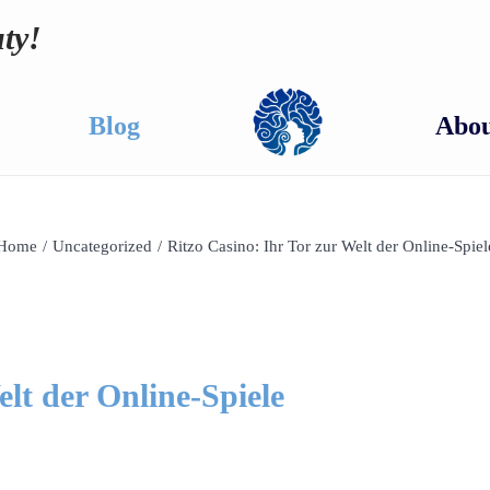
ty!
Blog
Abou
Home
/
Uncategorized
/
Ritzo Casino: Ihr Tor zur Welt der Online-Spiel
elt der Online-Spiele