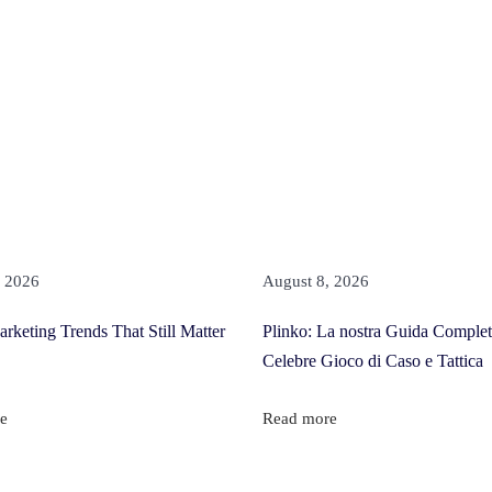
, 2026
August 8, 2026
arketing Trends That Still Matter
Plinko: La nostra Guida Complet
Celebre Gioco di Caso e Tattica
e
Read more