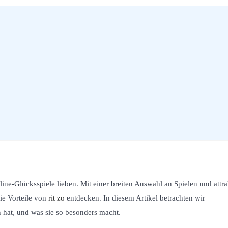
nline-Glücksspiele lieben. Mit einer breiten Auswahl an Spielen und attr
ie Vorteile von
rit zo
entdecken. In diesem Artikel betrachten wir
n hat, und was sie so besonders macht.