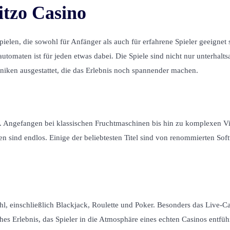
Ritzo Casino
pielen, die sowohl für Anfänger als auch für erfahrene Spieler geeignet 
utomaten ist für jeden etwas dabei. Die Spiele sind nicht nur unterhalt
ken ausgestattet, die das Erlebnis noch spannender machen.
d. Angefangen bei klassischen Fruchtmaschinen bis hin zu komplexen V
 sind endlos. Einige der beliebtesten Titel sind von renommierten Sof
o
hl, einschließlich Blackjack, Roulette und Poker. Besonders das Live-C
sches Erlebnis, das Spieler in die Atmosphäre eines echten Casinos entfüh