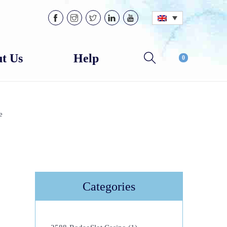
t Us
Help
0
e
Categories