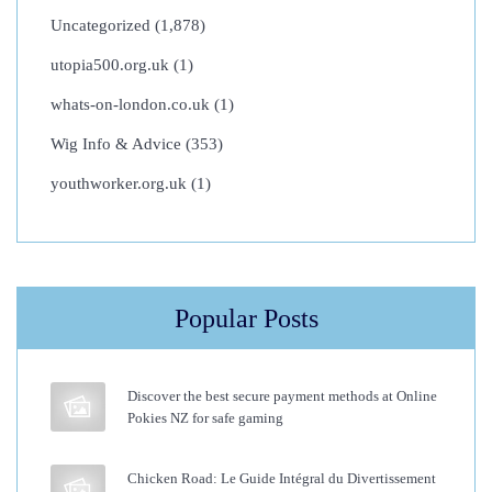
e
Uncategorized
(1,878)
k
utopia500.org.uk
(1)
e
whats-on-london.co.uk
(1)
r
h
Wig Info & Advice
(353)
e
youthworker.org.uk
(1)
i
d
B
o
Popular Posts
f
G
a
Discover the best secure payment methods at Online
m
Pokies NZ for safe gaming
i
n
Chicken Road: Le Guide Intégral du Divertissement