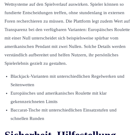
Wettsysteme auf den Spielverlauf auswirken. Spieler können so
fundierte Entscheidungen treffen, ohne stundenlang in externen
Foren recherchieren zu müssen. Die Plattform legt zudem Wert auf
Transparenz bei den verfügbaren Varianten: Europäisches Roulette
mit einer Null unterscheidet sich beispielsweise spürbar vom
amerikanischen Pendant mit zwei Nullen. Solche Details werden
verständlich aufbereitet und helfen Nutzern, ihr persönliches
Spielerlebnis gezielt zu gestalten.
Blackjack-Varianten mit unterschiedlichen Regelwerken und
Seitenwetten
Europäisches und amerikanisches Roulette mit klar
gekennzeichneten Limits
Baccarat-Tische mit unterschiedlichen Einsatzstufen und
schnellen Runden