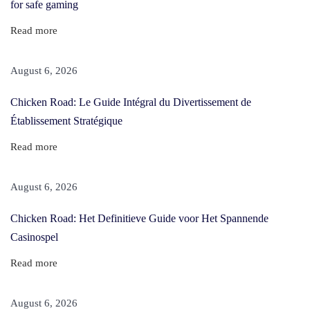
for safe gaming
r
i
Read more
e
n
August 6, 2026
c
Chicken Road: Le Guide Intégral du Divertissement de
e
Établissement Stratégique
Read more
August 6, 2026
Chicken Road: Het Definitieve Guide voor Het Spannende
Casinospel
Read more
August 6, 2026