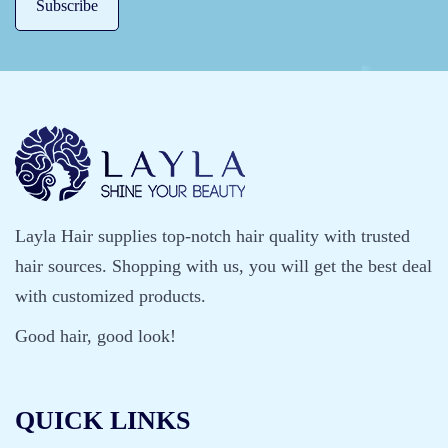
Layla Hair supplies top-notch hair quality with trusted
hair sources. Shopping with us, you will get the best deal
with customized products.
Good hair, good look!
QUICK LINKS