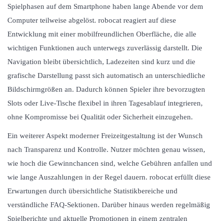
Spielphasen auf dem Smartphone haben lange Abende vor dem
Computer teilweise abgelöst. robocat reagiert auf diese
Entwicklung mit einer mobilfreundlichen Oberfläche, die alle
wichtigen Funktionen auch unterwegs zuverlässig darstellt. Die
Navigation bleibt übersichtlich, Ladezeiten sind kurz und die
grafische Darstellung passt sich automatisch an unterschiedliche
Bildschirmgrößen an. Dadurch können Spieler ihre bevorzugten
Slots oder Live-Tische flexibel in ihren Tagesablauf integrieren,
ohne Kompromisse bei Qualität oder Sicherheit einzugehen.
Ein weiterer Aspekt moderner Freizeitgestaltung ist der Wunsch
nach Transparenz und Kontrolle. Nutzer möchten genau wissen,
wie hoch die Gewinnchancen sind, welche Gebühren anfallen und
wie lange Auszahlungen in der Regel dauern. robocat erfüllt diese
Erwartungen durch übersichtliche Statistikbereiche und
verständliche FAQ-Sektionen. Darüber hinaus werden regelmäßig
Spielberichte und aktuelle Promotionen in einem zentralen