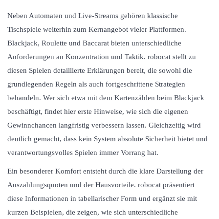
Neben Automaten und Live-Streams gehören klassische
Tischspiele weiterhin zum Kernangebot vieler Plattformen.
Blackjack, Roulette und Baccarat bieten unterschiedliche
Anforderungen an Konzentration und Taktik. robocat stellt zu
diesen Spielen detaillierte Erklärungen bereit, die sowohl die
grundlegenden Regeln als auch fortgeschrittene Strategien
behandeln. Wer sich etwa mit dem Kartenzählen beim Blackjack
beschäftigt, findet hier erste Hinweise, wie sich die eigenen
Gewinnchancen langfristig verbessern lassen. Gleichzeitig wird
deutlich gemacht, dass kein System absolute Sicherheit bietet und
verantwortungsvolles Spielen immer Vorrang hat.
Ein besonderer Komfort entsteht durch die klare Darstellung der
Auszahlungsquoten und der Hausvorteile. robocat präsentiert
diese Informationen in tabellarischer Form und ergänzt sie mit
kurzen Beispielen, die zeigen, wie sich unterschiedliche