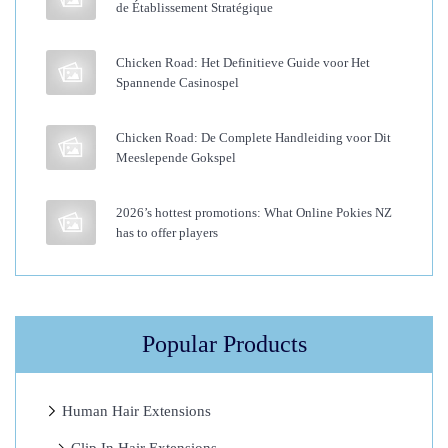
de Établissement Stratégique
g
:
Chicken Road: Het Definitieve Guide voor Het
Y
Spannende Casinospel
o
u
Chicken Road: De Complete Handleiding voor Dit
r
Meeslepende Gokspel
P
r
2026’s hottest promotions: What Online Pokies NZ
has to offer players
e
m
i
e
Popular Products
r
D
e
Human Hair Extensions
s