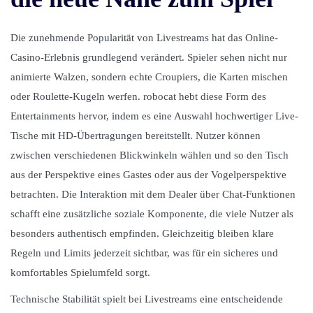
Die zunehmende Popularität von Livestreams hat das Online-
Casino-Erlebnis grundlegend verändert. Spieler sehen nicht nur
animierte Walzen, sondern echte Croupiers, die Karten mischen
oder Roulette-Kugeln werfen. robocat hebt diese Form des
Entertainments hervor, indem es eine Auswahl hochwertiger Live-
Tische mit HD-Übertragungen bereitstellt. Nutzer können
zwischen verschiedenen Blickwinkeln wählen und so den Tisch
aus der Perspektive eines Gastes oder aus der Vogelperspektive
betrachten. Die Interaktion mit dem Dealer über Chat-Funktionen
schafft eine zusätzliche soziale Komponente, die viele Nutzer als
besonders authentisch empfinden. Gleichzeitig bleiben klare
Regeln und Limits jederzeit sichtbar, was für ein sicheres und
komfortables Spielumfeld sorgt.
Technische Stabilität spielt bei Livestreams eine entscheidende