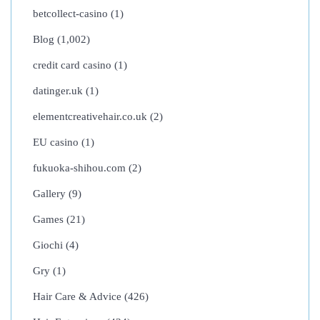
w
betcollect-casino
(1)
U
Blog
(1,002)
l
credit card casino
(1)
t
i
datinger.uk
(1)
e
elementcreativehair.co.uk
(2)
m
EU casino
(1)
e
fukuoka-shihou.com
(2)
G
i
Gallery
(9)
d
Games
(21)
s
Giochi
(4)
v
o
Gry
(1)
o
Hair Care & Advice
(426)
r