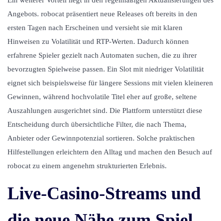
Ein weiterer Vorteil liegt in den regelmäßigen Aktualisierungen des
Angebots. robocat präsentiert neue Releases oft bereits in den
ersten Tagen nach Erscheinen und versieht sie mit klaren
Hinweisen zu Volatilität und RTP-Werten. Dadurch können
erfahrene Spieler gezielt nach Automaten suchen, die zu ihrer
bevorzugten Spielweise passen. Ein Slot mit niedriger Volatilität
eignet sich beispielsweise für längere Sessions mit vielen kleineren
Gewinnen, während hochvolatile Titel eher auf große, seltene
Auszahlungen ausgerichtet sind. Die Plattform unterstützt diese
Entscheidung durch übersichtliche Filter, die nach Thema,
Anbieter oder Gewinnpotenzial sortieren. Solche praktischen
Hilfestellungen erleichtern den Alltag und machen den Besuch auf
robocat zu einem angenehm strukturierten Erlebnis.
Live-Casino-Streams und
die neue Nähe zum Spiel