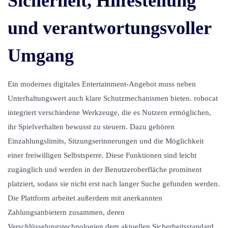
Sicherheit, Hilfestellung
und verantwortungsvoller
Umgang
Ein modernes digitales Entertainment-Angebot muss neben
Unterhaltungswert auch klare Schutzmechanismen bieten. robocat
integriert verschiedene Werkzeuge, die es Nutzern ermöglichen,
ihr Spielverhalten bewusst zu steuern. Dazu gehören
Einzahlungslimits, Sitzungserinnerungen und die Möglichkeit
einer freiwilligen Selbstsperre. Diese Funktionen sind leicht
zugänglich und werden in der Benutzeroberfläche prominent
platziert, sodass sie nicht erst nach langer Suche gefunden werden.
Die Plattform arbeitet außerdem mit anerkannten
Zahlungsanbietern zusammen, deren
Verschlüsselungstechnologien dem aktuellen Sicherheitsstandard