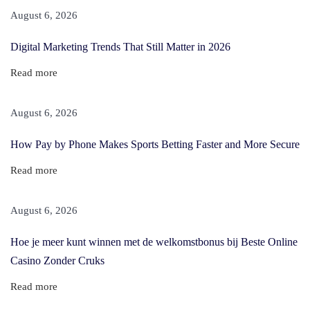
August 6, 2026
Digital Marketing Trends That Still Matter in 2026
Read more
August 6, 2026
How Pay by Phone Makes Sports Betting Faster and More Secure
Read more
August 6, 2026
Hoe je meer kunt winnen met de welkomstbonus bij Beste Online
Casino Zonder Cruks
Read more