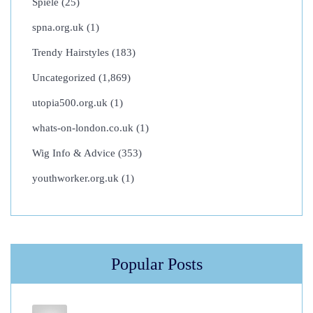
Spiele
(25)
u
spna.org.uk
(1)
k
i
Trendy Hairstyles
(183)
n
Uncategorized
(1,869)
g
utopia500.org.uk
(1)
C
whats-on-london.co.uk
(1)
a
s
Wig Info & Advice
(353)
i
youthworker.org.uk
(1)
n
o
:
U
Popular Posts
n
e
P