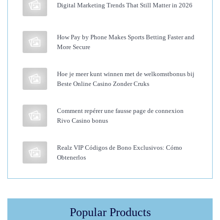
Digital Marketing Trends That Still Matter in 2026
l
o
n
How Pay by Phone Makes Sports Betting Faster and
More Secure
g
é
Hoe je meer kunt winnen met de welkomstbonus bij
e
Beste Online Casino Zonder Cruks
d
a
Comment repérer une fausse page de connexion
n
Rivo Casino bonus
s
l
Realz VIP Códigos de Bono Exclusivos: Cómo
Obtenerlos
e
s
T
o
Popular Products
u