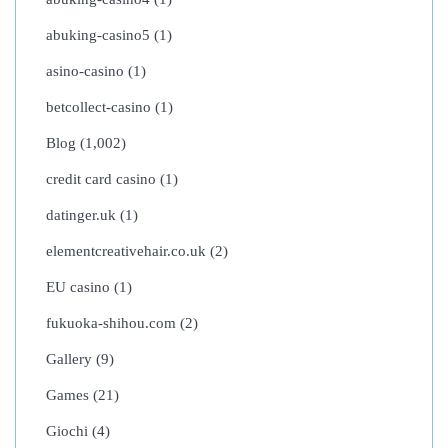
n
abuking-casino5
(1)
o
asino-casino
(1)
:
D
betcollect-casino
(1)
a
Blog
(1,002)
s
credit card casino
(1)
B
e
datinger.uk
(1)
s
elementcreativehair.co.uk
(2)
t
EU casino
(1)
e
fukuoka-shihou.com
(2)
f
ü
Gallery
(9)
r
Games
(21)
I
Giochi
(4)
h