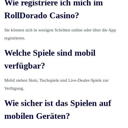
Wie registriere ich mich im
RollDorado Casino?
Sie können sich in wenigen Schritten online oder über die App
registrieren.
Welche Spiele sind mobil
verfügbar?
Mobil stehen Slots, Tischspiele und Live-Dealer-Spiele zur
Verfügung.
Wie sicher ist das Spielen auf
mobilen Geräten?