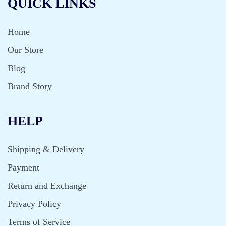
QUICK LINKS
Home
Our Store
Blog
Brand Story
HELP
Shipping & Delivery
Payment
Return and Exchange
Privacy Policy
Terms of Service