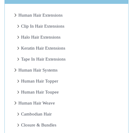
r
s
Human Hair Extensions
G
Clip In Hair Extensions
r
Halo Hair Extensions
a
t
Keratin Hair Extensions
u
Tape In Hair Extensions
i
Human Hair Systems
t
s
Human Hair Topper
Human Hair Toupee
Human Hair Weave
Cambodian Hair
Closure & Bundles