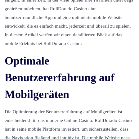
eingeht. In einer Zeit, in der viele Spieler ihre Favoriten unterwegs
genießen möchten, hat RollDorado Casino eine
benutzerfreundliche App und eine optimierte mobile Website
entwickelt, die es einfach macht, jederzeit und überall zu spielen.
In diesem Artikel werfen wir einen detaillierten Blick auf das
mobile Erlebnis bei RollDorado Casino.
Optimale
Benutzererfahrung auf
Mobilgeräten
Die Optimierung der Benutzererfahrung auf Mobilgeräten ist
entscheidend für das moderne Online-Casino. RollDorado Casino
hat in seine mobile Plattform investiert, um sicherzustellen, dass
die Navigation fließend und intuitiv ist. Die mobile Website passt