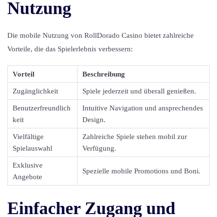
Nutzung
Die mobile Nutzung von RollDorado Casino bietet zahlreiche
Vorteile, die das Spielerlebnis verbessern:
Vorteil
Beschreibung
Zugänglichkeit
Spiele jederzeit und überall genießen.
Benutzerfreundlich
Intuitive Navigation und ansprechendes
keit
Design.
Vielfältige
Zahlreiche Spiele stehen mobil zur
Spielauswahl
Verfügung.
Exklusive
Spezielle mobile Promotions und Boni.
Angebote
Einfacher Zugang und