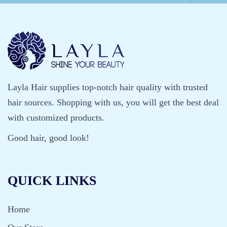
Layla Hair supplies top-notch hair quality with trusted
hair sources. Shopping with us, you will get the best deal
with customized products.
Good hair, good look!
QUICK LINKS
Home