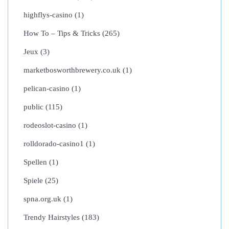
a
highflys-casino
(1)
g
E
How To – Tips & Tricks
(265)
x
Jeux
(3)
p
marketbosworthbrewery.co.uk
(1)
l
o
pelican-casino
(1)
r
public
(115)
a
rodeoslot-casino
(1)
n
rolldorado-casino1
(1)
d
o
Spellen
(1)
a
Spiele
(25)
p
spna.org.uk
(1)
l
a
Trendy Hairstyles
(183)