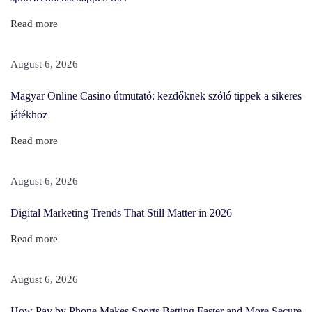
Read more
August 6, 2026
Magyar Online Casino útmutató: kezdőknek szóló tippek a sikeres
játékhoz
Read more
August 6, 2026
Digital Marketing Trends That Still Matter in 2026
Read more
August 6, 2026
How Pay by Phone Makes Sports Betting Faster and More Secure