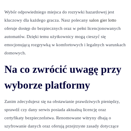
t
t
e
e
Wybór odpowiedniego miejsca do rozrywki hazardowej jest
d
d
kluczowy dla każdego gracza. Nasz polecany
salon gier lotto
o
i
oferuje dostęp do bezpiecznych oraz w pełni licencjonowanych
n
n
automatów. Dzięki temu użytkownicy mogą cieszyć się
emocjonującą rozgrywką w komfortowych i legalnych warunkach
domowych.
Na co zwrócić uwagę przy
wyborze platformy
Zanim zdecydujesz się na obstawianie prawdziwych pieniędzy,
sprawdź czy dany serwis posiada aktualną licencję oraz
certyfikaty bezpieczeństwa. Renomowane witryny dbają o
szyfrowanie danych oraz oferują przejrzyste zasady dotyczące