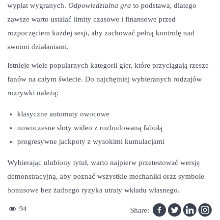
wypłat wygranych.
Odpowiedzialna gra
to podstawa, dlatego
zawsze warto ustalać limity czasowe i finansowe przed
rozpoczęciem każdej sesji, aby zachować pełną kontrolę nad
swoimi działaniami.
Istnieje wiele popularnych kategorii gier, które przyciągają rzesze
fanów na całym świecie. Do najchętniej wybieranych rodzajów
rozrywki należą:
klasyczne automaty owocowe
nowoczesne sloty wideo z rozbudowaną fabułą
progresywne jackpoty z wysokimi kumulacjami
Wybierając ulubiony tytuł, warto najpierw przetestować wersję
demonstracyjną, aby poznać wszystkie mechaniki oraz symbole
bonusowe bez żadnego ryzyka utraty wkładu własnego.
G
94
Share: