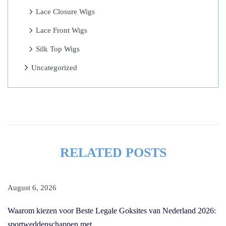
Lace Closure Wigs
Lace Front Wigs
Silk Top Wigs
Uncategorized
RELATED POSTS
August 6, 2026
Waarom kiezen voor Beste Legale Goksites van Nederland 2026:
sportweddenschappen met