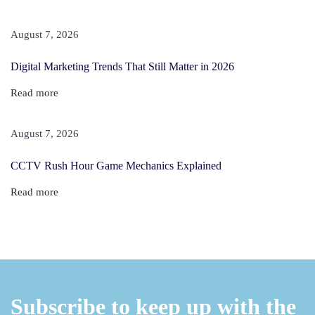
August 7, 2026
Digital Marketing Trends That Still Matter in 2026
Read more
August 7, 2026
CCTV Rush Hour Game Mechanics Explained
Read more
Subscribe to keep up with the