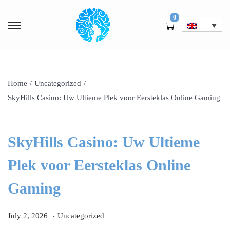
0
Home
/
Uncategorized
/
SkyHills Casino: Uw Ultieme Plek voor Eersteklas Online Gaming
SkyHills Casino: Uw Ultieme
Plek voor Eersteklas Online
Gaming
.
P
J
P
July 2, 2026
Uncategorized
o
u
o