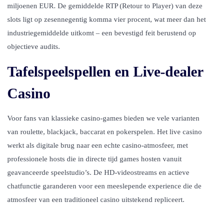
miljoenen EUR. De gemiddelde RTP (Retour to Player) van deze
slots ligt op zesennegentig komma vier procent, wat meer dan het
industriegemiddelde uitkomt – een bevestigd feit berustend op
objectieve audits.
Tafelspeelspellen en Live-dealer
Casino
Voor fans van klassieke casino-games bieden we vele varianten
van roulette, blackjack, baccarat en pokerspelen. Het live casino
werkt als digitale brug naar een echte casino-atmosfeer, met
professionele hosts die in directe tijd games hosten vanuit
geavanceerde speelstudio’s. De HD-videostreams en actieve
chatfunctie garanderen voor een meeslepende experience die de
atmosfeer van een traditioneel casino uitstekend repliceert.