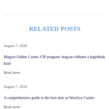
o
c
a
t
RELATED POSTS
i
o
n
August 7, 2026
Magyar Online Casino VIP program: hogyan válhatsz a legjobbak
közé
Read more
August 7, 2026
A comprehensive guide to the best slots at WestAce Casino
Read more