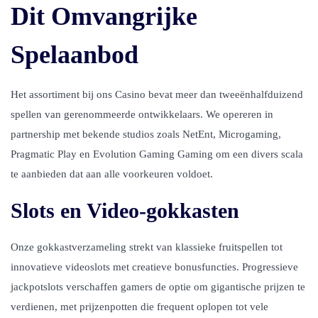
Dit Omvangrijke
Spelaanbod
Het assortiment bij ons Casino bevat meer dan tweeënhalfduizend
spellen van gerenommeerde ontwikkelaars. We opereren in
partnership met bekende studios zoals NetEnt, Microgaming,
Pragmatic Play en Evolution Gaming Gaming om een divers scala
te aanbieden dat aan alle voorkeuren voldoet.
Slots en Video-gokkasten
Onze gokkastverzameling strekt van klassieke fruitspellen tot
innovatieve videoslots met creatieve bonusfuncties. Progressieve
jackpotslots verschaffen gamers de optie om gigantische prijzen te
verdienen, met prijzenpotten die frequent oplopen tot vele