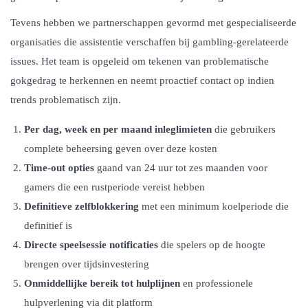
Tevens hebben we partnerschappen gevormd met gespecialiseerde
organisaties die assistentie verschaffen bij gambling-gerelateerde
issues. Het team is opgeleid om tekenen van problematische
gokgedrag te herkennen en neemt proactief contact op indien
trends problematisch zijn.
Per dag, week en per maand inleglimieten
die gebruikers
complete beheersing geven over deze kosten
Time-out opties
gaand van 24 uur tot zes maanden voor
gamers die een rustperiode vereist hebben
Definitieve zelfblokkering
met een minimum koelperiode die
definitief is
Directe speelsessie notificaties
die spelers op de hoogte
brengen over tijdsinvestering
Onmiddellijke bereik tot hulplijnen
en professionele
hulpverlening via dit platform