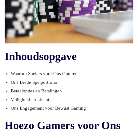
Inhoudsopgave
Waarom Spelers voor Ons Opteren
Ons Brede Spelportfolio
Betaalopties en Betalingen
Veiligheid en Licenties
Ons Engagement voor Bewust Gaming
Hoezo Gamers voor Ons