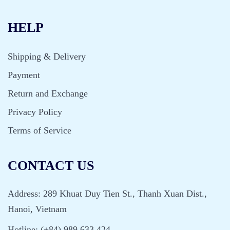
HELP
Shipping & Delivery
Payment
Return and Exchange
Privacy Policy
Terms of Service
CONTACT US
Address: 289 Khuat Duy Tien St., Thanh Xuan Dist.,
Hanoi, Vietnam
Hotline: (+84) 989 633 424