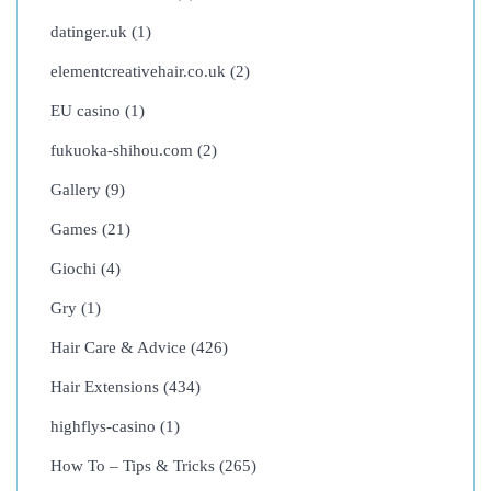
a
k
datinger.uk
(1)
ł
elementcreativehair.co.uk
(2)
a
EU casino
(1)
d
fukuoka-shihou.com
(2)
y
b
Gallery
(9)
u
Games
(21)
k
Giochi
(4)
m
a
Gry
(1)
c
Hair Care & Advice
(426)
h
Hair Extensions
(434)
e
highflys-casino
(1)
r
s
How To – Tips & Tricks
(265)