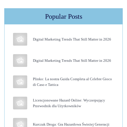
s
p
Popular Posts
e
e
l
Digital Marketing Trends That Still Matter in 2026
e
r
v
Digital Marketing Trends That Still Matter in 2026
a
r
Plinko: La nostra Guida Completa al Celebre Gioco
i
di Caso e Tattica
n
g
Licencjonowane Hazard Online: Wyczerpujący
b
Przewodnik dla Użytkowników
i
j
Kurczak Droga: Gra Hazardowa Świeżej Generacji