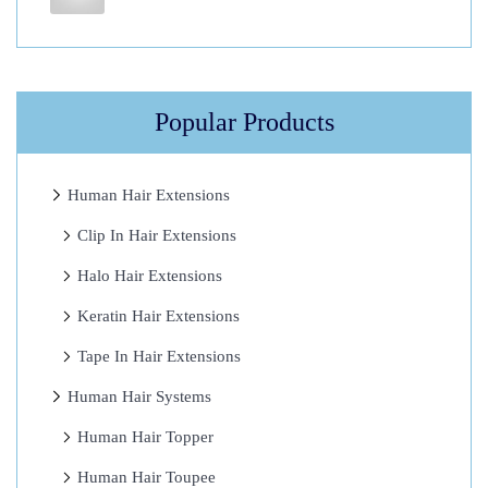
N
V
C
a
Popular Products
s
i
n
Human Hair Extensions
o
Clip In Hair Extensions
D
Halo Hair Extensions
i
e
Keratin Hair Extensions
W
Tape In Hair Extensions
e
Human Hair Systems
l
t
Human Hair Topper
d
Human Hair Toupee