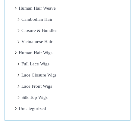
e
Human Hair Weave
r
S
Cambodian Hair
p
Closure & Bundles
o
Vietnamese Hair
r
t
Human Hair Wigs
w
Full Lace Wigs
e
Lace Closure Wigs
t
t
Lace Front Wigs
e
Silk Top Wigs
n
Uncategorized
b
e
i