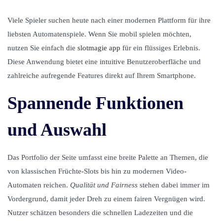
l
l
i
i
Viele Spieler suchen heute nach einer modernen Plattform für ihre
c
c
liebsten Automatenspiele. Wenn Sie mobil spielen möchten,
a
a
nutzen Sie einfach die
slotmagie app
für ein flüssiges Erlebnis.
d
d
Diese Anwendung bietet eine intuitive Benutzeroberfläche und
o
o
zahlreiche aufregende Features direkt auf Ihrem Smartphone.
e
e
Spannende Funktionen
l
n
und Auswahl
Das Portfolio der Seite umfasst eine breite Palette an Themen, die
von klassischen Früchte-Slots bis hin zu modernen Video-
Automaten reichen.
Qualität und Fairness
stehen dabei immer im
Vordergrund, damit jeder Dreh zu einem fairen Vergnügen wird.
Nutzer schätzen besonders die schnellen Ladezeiten und die