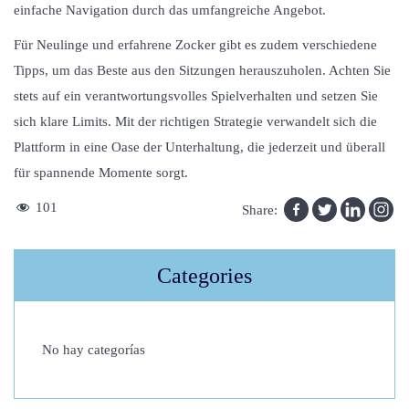
einfache Navigation durch das umfangreiche Angebot.
Für Neulinge und erfahrene Zocker gibt es zudem verschiedene
Tipps, um das Beste aus den Sitzungen herauszuholen. Achten Sie
stets auf ein verantwortungsvolles Spielverhalten und setzen Sie
sich klare Limits. Mit der richtigen Strategie verwandelt sich die
Plattform in eine Oase der Unterhaltung, die jederzeit und überall
für spannende Momente sorgt.
O
101
Share:
n
t
Categories
d
e
k
No hay categorías
d
e