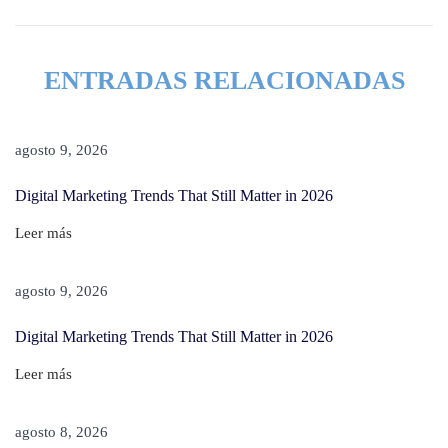
2
0
b
ENTRADAS RELACIONADAS
e
t
e
agosto 9, 2026
n
Digital Marketing Trends That Still Matter in 2026
t
d
Leer más
e
c
agosto 9, 2026
k
Digital Marketing Trends That Still Matter in 2026
e
n
Leer más
agosto 8, 2026