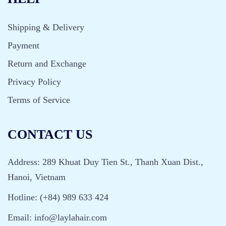
Shipping & Delivery
Payment
Return and Exchange
Privacy Policy
Terms of Service
CONTACT US
Address: 289 Khuat Duy Tien St., Thanh Xuan Dist.,
Hanoi, Vietnam
Hotline: (+84) 989 633 424
Email:
info@laylahair.com