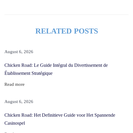
RELATED POSTS
August 6, 2026
Chicken Road: Le Guide Intégral du Divertissement de
Établissement Stratégique
Read more
August 6, 2026
Chicken Road: Het Definitieve Guide voor Het Spannende
Casinospel