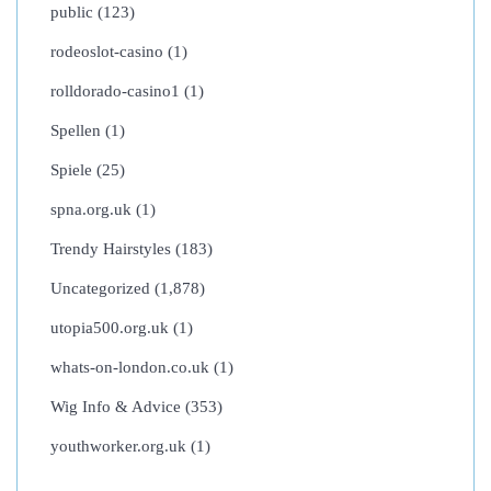
e
public
(123)
r
rodeoslot-casino
(1)
S
rolldorado-casino1
(1)
p
o
Spellen
(1)
r
Spiele
(25)
t
spna.org.uk
(1)
w
e
Trendy Hairstyles
(183)
t
Uncategorized
(1,878)
t
utopia500.org.uk
(1)
e
whats-on-london.co.uk
(1)
n
b
Wig Info & Advice
(353)
e
youthworker.org.uk
(1)
i