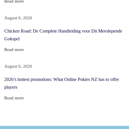
Read more
August 6, 2026
Chicken Road: De Complete Handleiding voor Dit Meeslepende
Gokspel
Read more
August 6, 2026
2026’s hottest promotions: What Online Pokies NZ has to offer
players
Read more