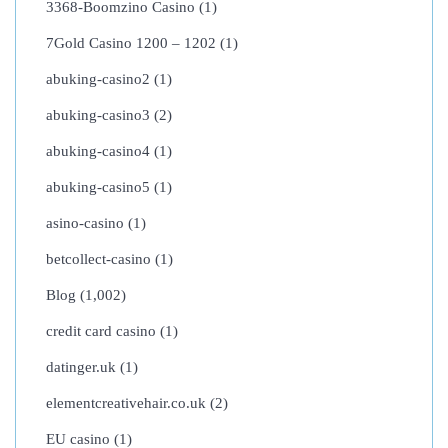
s
3368-Boomzino Casino
(1)
p
7Gold Casino 1200 – 1202
(1)
e
abuking-casino2
(1)
e
l
abuking-casino3
(2)
e
abuking-casino4
(1)
r
abuking-casino5
(1)
v
asino-casino
(1)
a
r
betcollect-casino
(1)
i
Blog
(1,002)
n
credit card casino
(1)
g
b
datinger.uk
(1)
i
elementcreativehair.co.uk
(2)
j
EU casino
(1)