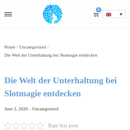
0
Home
/
Uncategorized
/
Die Welt der Unterhaltung bei Slotmagie entdecken
Die Welt der Unterhaltung bei
Slotmagie entdecken
.
P
P
June 2, 2026
Uncategorized
o
o
s
s
Rate this post