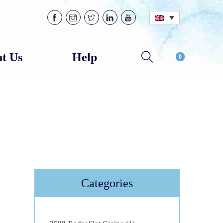
t Us
Help
0
Categories