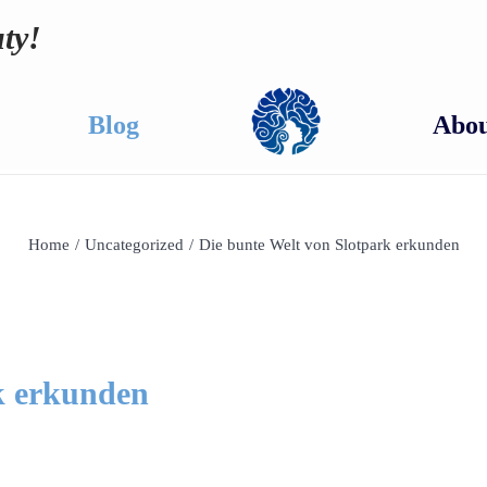
ty!
Blog
Abou
Home
/
Uncategorized
/
Die bunte Welt von Slotpark erkunden
k erkunden