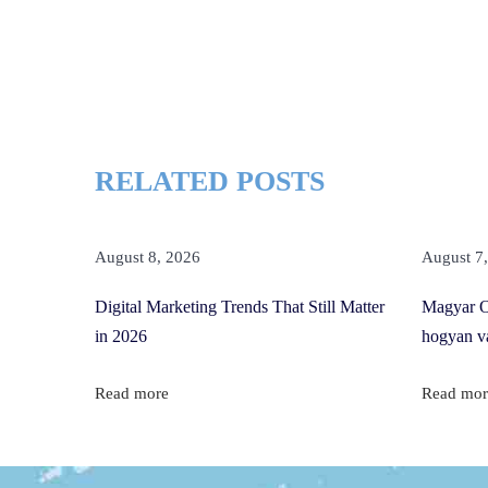
g
h
t
s
b
e
RELATED POSTS
i
b
August 8, 2026
August 7
w
i
Digital Marketing Trends That Still Matter
Magyar O
n
in 2026
hogyan vá
i
m
Read more
Read mor
Ü
b
e