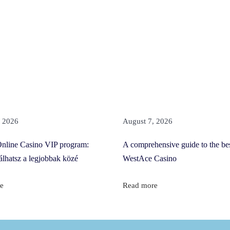
, 2026
August 7, 2026
nline Casino VIP program:
A comprehensive guide to the best
lhatsz a legjobbak közé
WestAce Casino
e
Read more