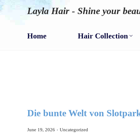
Layla Hair - Shine your beau
Home
Hair Collection
Die bunte Welt von Slotpar
.
P
P
June 19, 2026
Uncategorized
o
o