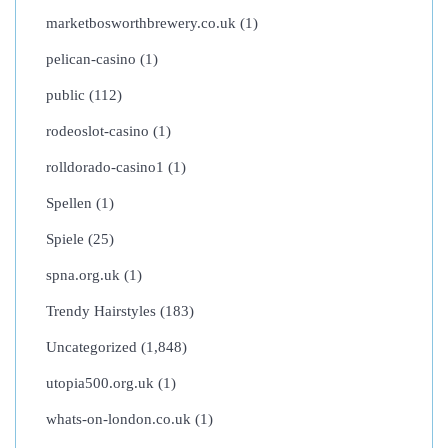
o
marketbosworthbrewery.co.uk
(1)
Ο
δ
pelican-casino
(1)
η
public
(112)
γ
rodeoslot-casino
(1)
ό
rolldorado-casino1
(1)
ς
γ
Spellen
(1)
ι
Spiele
(25)
α
spna.org.uk
(1)
τ
η
Trendy Hairstyles
(183)
ν
Uncategorized
(1,848)
κ
utopia500.org.uk
(1)
ο
whats-on-london.co.uk
(1)
ρ