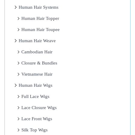
Human Hair Systems
Human Hair Topper
Human Hair Toupee
Human Hair Weave
Cambodian Hair
Closure & Bundles
Vietnamese Hair
Human Hair Wigs
Full Lace Wigs
Lace Closure Wigs
Lace Front Wigs
Silk Top Wigs