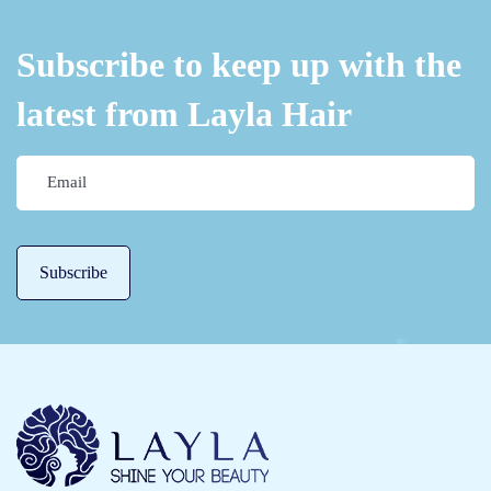
Subscribe to keep up with the
latest from Layla Hair