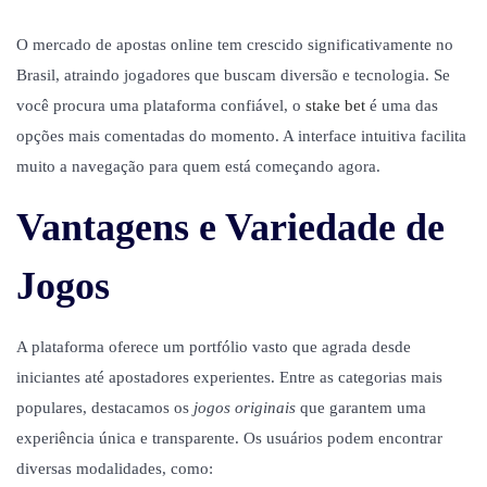
t
t
e
e
O mercado de apostas online tem crescido significativamente no
d
d
Brasil, atraindo jogadores que buscam diversão e tecnologia. Se
o
i
você procura uma plataforma confiável, o
stake bet
é uma das
n
n
opções mais comentadas do momento. A interface intuitiva facilita
muito a navegação para quem está começando agora.
Vantagens e Variedade de
Jogos
A plataforma oferece um portfólio vasto que agrada desde
iniciantes até apostadores experientes. Entre as categorias mais
populares, destacamos os
jogos originais
que garantem uma
experiência única e transparente. Os usuários podem encontrar
diversas modalidades, como: