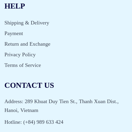
HELP
Shipping & Delivery
Payment
Return and Exchange
Privacy Policy
Terms of Service
CONTACT US
Address: 289 Khuat Duy Tien St., Thanh Xuan Dist.,
Hanoi, Vietnam
Hotline: (+84) 989 633 424