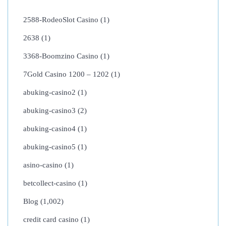
e
2588-RodeoSlot Casino
(1)
g
2638
(1)
o
g
3368-Boomzino Casino
(1)
r
7Gold Casino 1200 – 1202
(1)
a
abuking-casino2
(1)
c
z
abuking-casino3
(2)
e
abuking-casino4
(1)
w
abuking-casino5
(1)
y
asino-casino
(1)
b
i
betcollect-casino
(1)
e
Blog
(1,002)
r
credit card casino
(1)
a