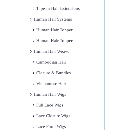
Tape In Hair Extensions
Human Hair Systems
Human Hair Topper
Human Hair Toupee
Human Hair Weave
Cambodian Hair
Closure & Bundles
Vietnamese Hair
Human Hair Wigs
Full Lace Wigs
Lace Closure Wigs
Lace Front Wigs