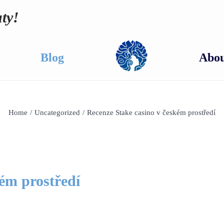
ty!
Blog
Abou
Home
/
Uncategorized
/
Recenze Stake casino v českém prostředí
ém prostředí