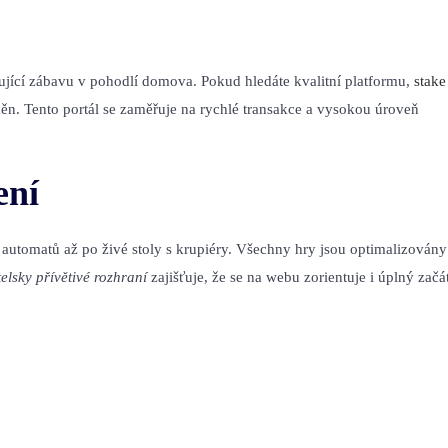
šující zábavu v pohodlí domova. Pokud hledáte kvalitní platformu,
stake
n. Tento portál se zaměřuje na rychlé transakce a vysokou úroveň
ení
 automatů až po živé stoly s krupiéry. Všechny hry jsou optimalizovány
elsky přívětivé rozhraní
zajišťuje, že se na webu zorientuje i úplný začá