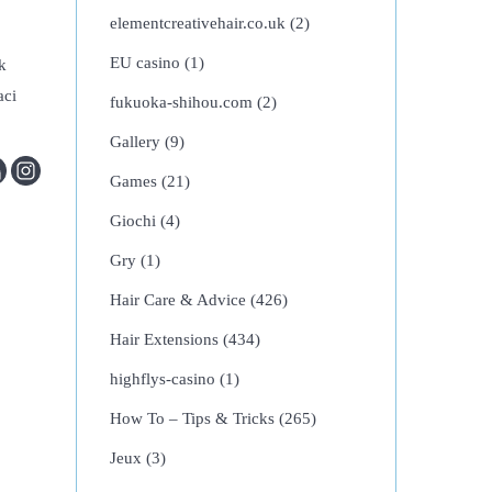
elementcreativehair.co.uk
(2)
EU casino
(1)
k
aci
fukuoka-shihou.com
(2)
Gallery
(9)
Games
(21)
Giochi
(4)
Gry
(1)
Hair Care & Advice
(426)
Hair Extensions
(434)
highflys-casino
(1)
How To – Tips & Tricks
(265)
Jeux
(3)