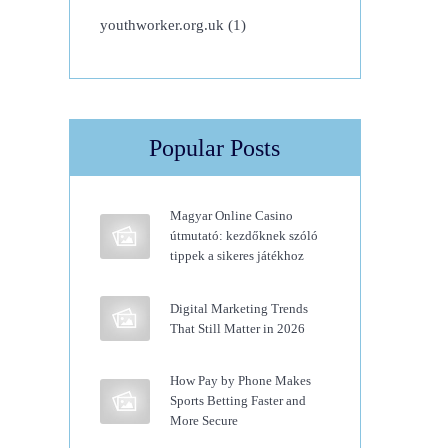
youthworker.org.uk
(1)
Popular Posts
Magyar Online Casino
útmutató: kezdőknek szóló
tippek a sikeres játékhoz
Digital Marketing Trends
That Still Matter in 2026
How Pay by Phone Makes
Sports Betting Faster and
More Secure