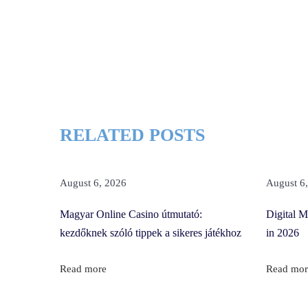
o
E
x
p
e
r
i
RELATED POSTS
e
n
c
August 6, 2026
August 6
e
Magyar Online Casino útmutató:
Digital M
kezdőknek szóló tippek a sikeres játékhoz
in 2026
Read more
Read mor