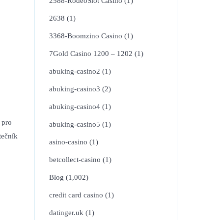
2588-RodeoSlot Casino
(1)
2638
(1)
3368-Boomzino Casino
(1)
7Gold Casino 1200 – 1202
(1)
abuking-casino2
(1)
abuking-casino3
(2)
abuking-casino4
(1)
 pro
abuking-casino5
(1)
tečník
asino-casino
(1)
betcollect-casino
(1)
Blog
(1,002)
credit card casino
(1)
datinger.uk
(1)