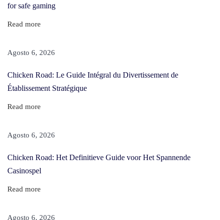
for safe gaming
i
s
Read more
i
n
Agosto 6, 2026
g
Chicken Road: Le Guide Intégral du Divertissement de
O
Établissement Stratégique
n
l
Read more
i
n
Agosto 6, 2026
e
Chicken Road: Het Definitieve Guide voor Het Spannende
B
Casinospel
e
t
Read more
t
i
Agosto 6, 2026