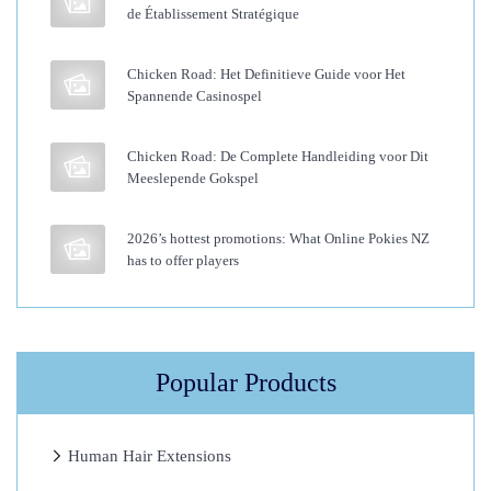
de Établissement Stratégique
ő
V
Chicken Road: Het Definitieve Guide voor Het
i
Spannende Casinospel
l
á
Chicken Road: De Complete Handleiding voor Dit
g
Meeslepende Gokspel
a
M
2026’s hottest promotions: What Online Pokies NZ
has to offer players
a
g
y
a
Popular Products
r
J
á
Human Hair Extensions
t