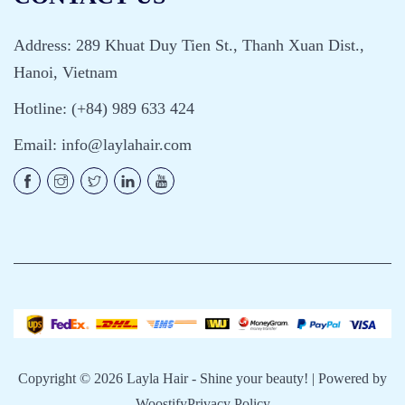
Address: 289 Khuat Duy Tien St., Thanh Xuan Dist.,
Hanoi, Vietnam
Hotline: (+84) 989 633 424
Email:
info@laylahair.com
Copyright © 2026
Layla Hair - Shine your beauty!
| Powered by
Woostify
Privacy Policy