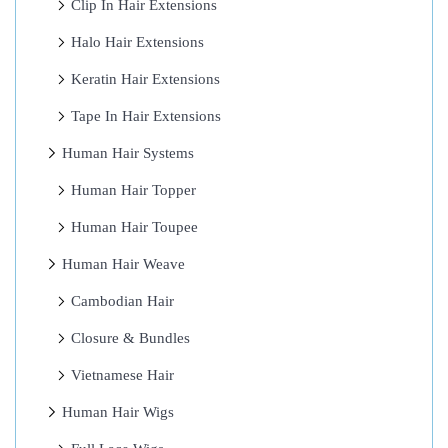
Clip In Hair Extensions
é
Halo Hair Extensions
k
o
Keratin Hair Extensions
s
Tape In Hair Extensions
o
Human Hair Systems
k
S
Human Hair Topper
z
Human Hair Toupee
á
Human Hair Weave
m
á
Cambodian Hair
r
Closure & Bundles
a
Vietnamese Hair
8
8
Human Hair Wigs
8