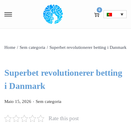
0
Home
/
Sem categoria
/
Superbet revolutionerer betting i Danmark
Superbet revolutionerer betting
i Danmark
.
P
P
Maio 15, 2026
Sem categoria
o
o
s
s
Rate this post
t
t