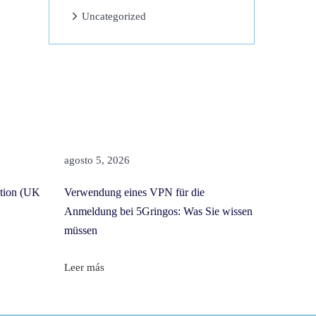
Uncategorized
agosto 5, 2026
ation (UK
Verwendung eines VPN für die
Anmeldung bei 5Gringos: Was Sie wissen
müssen
Leer más