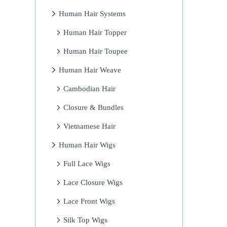
Human Hair Systems
Human Hair Topper
Human Hair Toupee
Human Hair Weave
Cambodian Hair
Closure & Bundles
Vietnamese Hair
Human Hair Wigs
Full Lace Wigs
Lace Closure Wigs
Lace Front Wigs
Silk Top Wigs