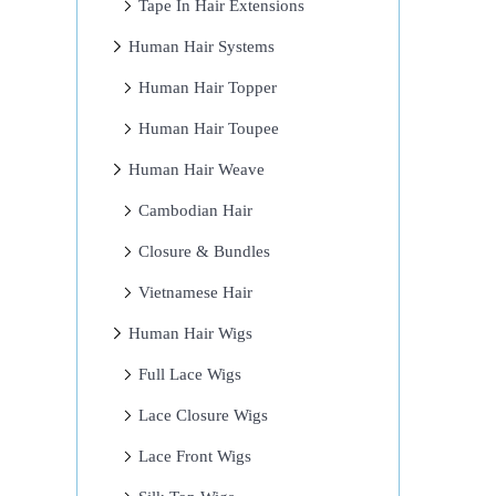
Tape In Hair Extensions
Human Hair Systems
Human Hair Topper
Human Hair Toupee
Human Hair Weave
Cambodian Hair
Closure & Bundles
Vietnamese Hair
Human Hair Wigs
Full Lace Wigs
Lace Closure Wigs
Lace Front Wigs