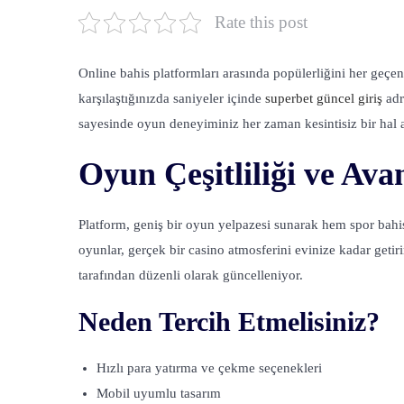
s
s
Rate this post
t
t
e
e
Online bahis platformları arasında popülerliğini her geçen
d
d
karşılaştığınızda saniyeler içinde
superbet güncel giriş
adr
o
i
sayesinde oyun deneyiminiz her zaman kesintisiz bir hal a
n
n
Oyun Çeşitliliği ve Ava
Platform, geniş bir oyun yelpazesi sunarak hem spor bahis
oyunlar, gerçek bir casino atmosferini evinize kadar getirir
tarafından düzenli olarak güncelleniyor.
Neden Tercih Etmelisiniz?
Hızlı para yatırma ve çekme seçenekleri
Mobil uyumlu tasarım