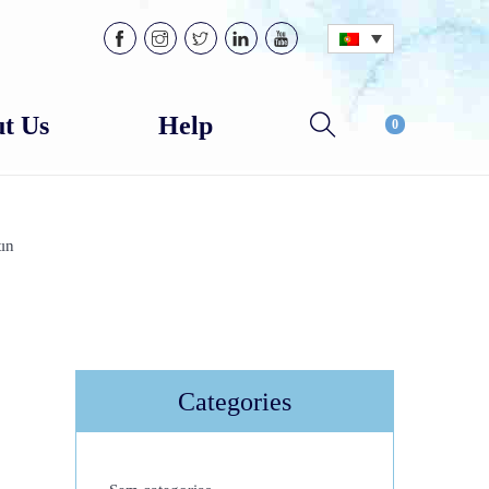
t Us
Help
0
ın
Categories