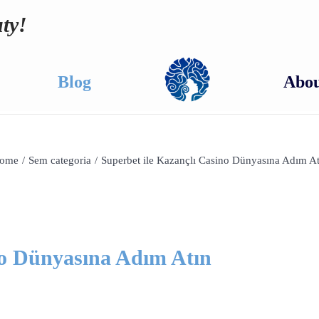
ty!
Blog
Abou
ome
/
Sem categoria
/
Superbet ile Kazançlı Casino Dünyasına Adım At
no Dünyasına Adım Atın