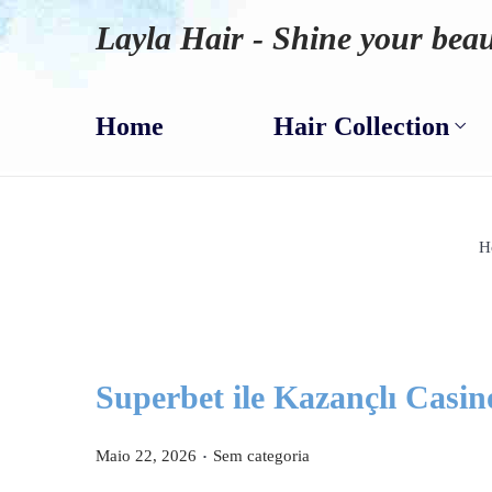
Layla Hair - Shine your beau
Home
Hair Collection
H
Superbet ile Kazançlı Casi
.
P
P
Maio 22, 2026
Sem categoria
o
o