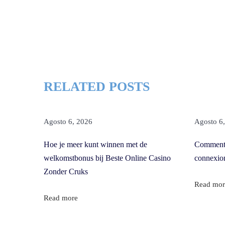
n
m
o
d
e
r
RELATED POSTS
n
e
r
Agosto 6, 2026
Agosto 6
G
Hoe je meer kunt winnen met de
Comment 
l
welkomstbonus bij Beste Online Casino
connexio
ü
Zonder Cruks
c
Read mor
k
Read more
s
s