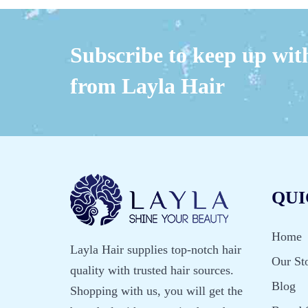
p
i
e
Subscribe to keep up with
l
from Layla Hair
a
n
b
i
e
t
QUI
e
r
Home
L
Layla Hair supplies top-notch hair
a
Our St
quality with trusted hair sources.
e
Blog
Shopping with us, you will get the
x