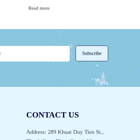
Read more
CONTACT US
Address: 289 Khuat Duy Tien St.,