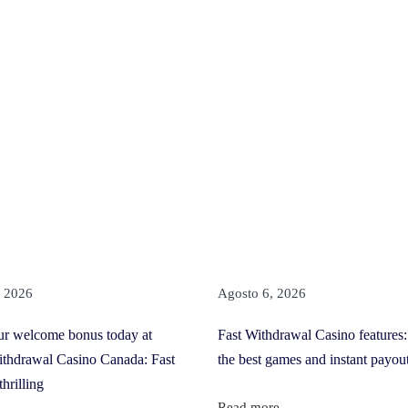
, 2026
Agosto 6, 2026
ur welcome bonus today at
Fast Withdrawal Casino features:
ithdrawal Casino Canada: Fast
the best games and instant payou
thrilling
Read more