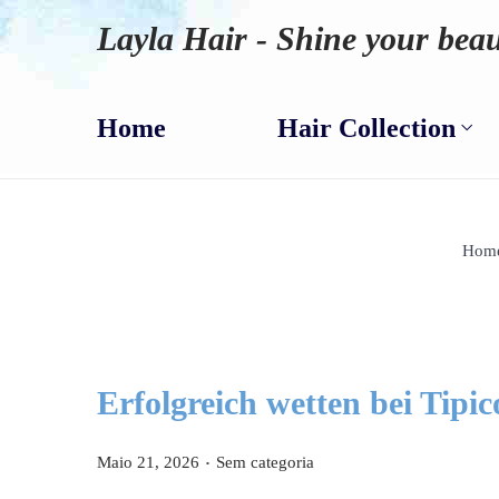
Layla Hair - Shine your beau
Home
Hair Collection
Hom
Erfolgreich wetten bei Tipic
.
P
P
Maio 21, 2026
Sem categoria
o
o