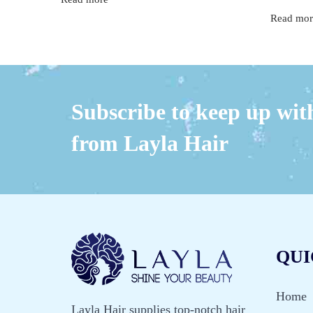
t
Read mor
i
v
e
h
Subscribe to keep up with
i
t
from Layla Hair
n
s
p
i
n
b
QUI
o
n
Home
u
Layla Hair supplies top-notch hair