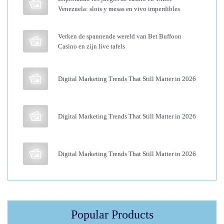
f
Venezuela: slots y mesas en vivo imperdibles
o
l
Verken de spannende wereld van Bet Buffoon
Casino en zijn live tafels
g
r
e
Digital Marketing Trends That Still Matter in 2026
i
c
Digital Marketing Trends That Still Matter in 2026
h
t
i
Digital Marketing Trends That Still Matter in 2026
p
p
e
n
Popular Products
b