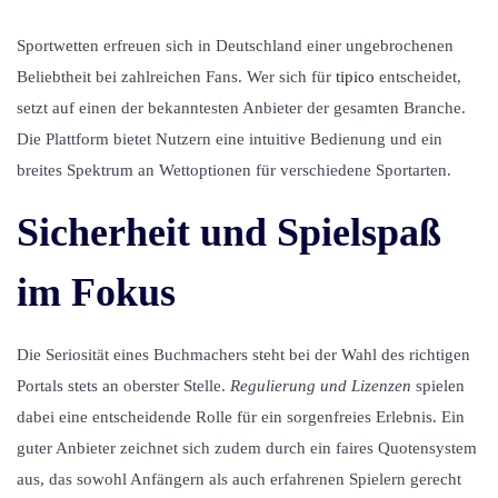
t
t
e
e
Sportwetten erfreuen sich in Deutschland einer ungebrochenen
d
d
Beliebtheit bei zahlreichen Fans. Wer sich für
tipico
entscheidet,
o
i
setzt auf einen der bekanntesten Anbieter der gesamten Branche.
n
n
Die Plattform bietet Nutzern eine intuitive Bedienung und ein
breites Spektrum an Wettoptionen für verschiedene Sportarten.
Sicherheit und Spielspaß
im Fokus
Die Seriosität eines Buchmachers steht bei der Wahl des richtigen
Portals stets an oberster Stelle.
Regulierung und Lizenzen
spielen
dabei eine entscheidende Rolle für ein sorgenfreies Erlebnis. Ein
guter Anbieter zeichnet sich zudem durch ein faires Quotensystem
aus, das sowohl Anfängern als auch erfahrenen Spielern gerecht