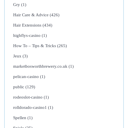
i
Gry
(1)
n
Hair Care & Advice
(426)
u
Hair Extensions
(434)
n
highflys-casino
(1)
d
d
How To – Tips & Tricks
(265)
e
Jeux
(3)
r
marketbosworthbrewery.co.uk
(1)
l
u
pelican-casino
(1)
k
public
(129)
r
rodeoslot-casino
(1)
a
rolldorado-casino1
(1)
t
i
Spellen
(1)
v