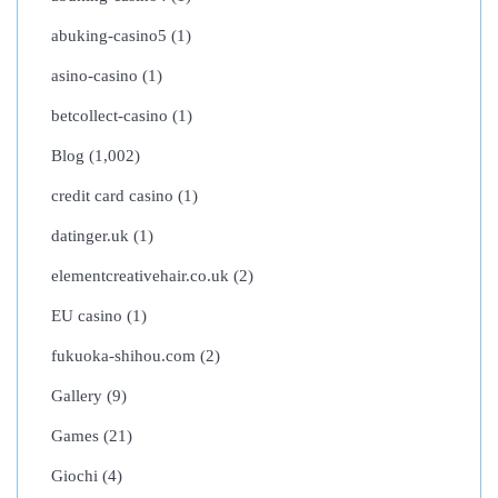
r
abuking-casino5
(1)
l
asino-casino
(1)
e
b
betcollect-casino
(1)
n
Blog
(1,002)
i
credit card casino
(1)
s
b
datinger.uk
(1)
e
elementcreativehair.co.uk
(2)
i
EU casino
(1)
H
fukuoka-shihou.com
(2)
i
t
Gallery
(9)
n
Games
(21)
s
Giochi
(4)
p