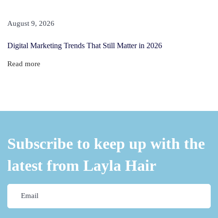
August 9, 2026
Digital Marketing Trends That Still Matter in 2026
Read more
Subscribe to keep up with the
latest from Layla Hair