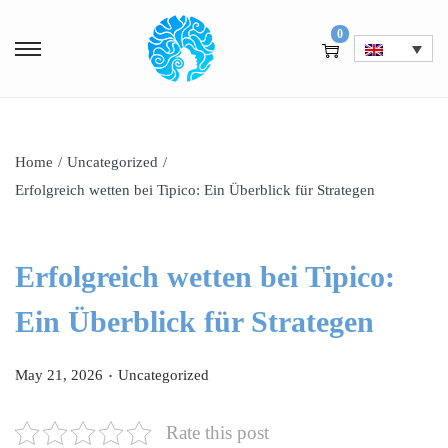
0
Home
/
Uncategorized
/
Erfolgreich wetten bei Tipico: Ein Überblick für Strategen
Erfolgreich wetten bei Tipico:
Ein Überblick für Strategen
.
P
P
May 21, 2026
Uncategorized
o
o
s
s
Rate this post