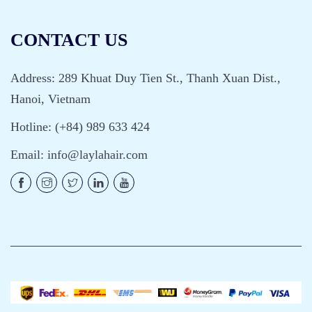
CONTACT US
Address: 289 Khuat Duy Tien St., Thanh Xuan Dist.,
Hanoi, Vietnam
Hotline: (+84) 989 633 424
Email:
info@laylahair.com