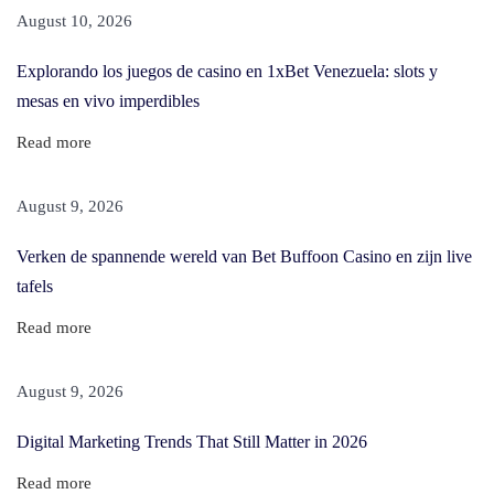
August 10, 2026
Explorando los juegos de casino en 1xBet Venezuela: slots y
mesas en vivo imperdibles
Read more
August 9, 2026
Verken de spannende wereld van Bet Buffoon Casino en zijn live
tafels
Read more
August 9, 2026
Digital Marketing Trends That Still Matter in 2026
Read more