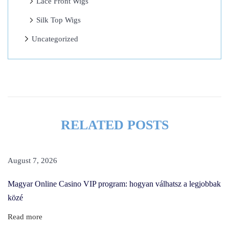
Lace Front Wigs
e
s
Silk Top Wigs
s
Uncategorized
e
f
ü
r
e
r
RELATED POSTS
s
t
k
August 7, 2026
l
Magyar Online Casino VIP program: hogyan válhatsz a legjobbak
a
közé
s
s
Read more