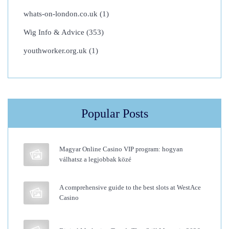
i
whats-on-london.co.uk
(1)
n
g
Wig Info & Advice
(353)
E
youthworker.org.uk
(1)
x
c
e
l
Popular Posts
l
e
n
Magyar Online Casino VIP program: hogyan
c
válhatsz a legjobbak közé
e
A
A comprehensive guide to the best slots at WestAce
Casino
d
m