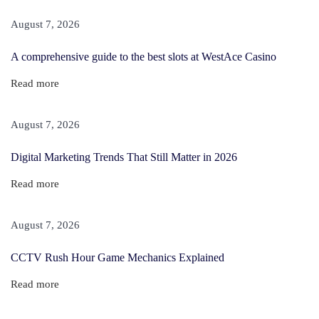
i
g
August 7, 2026
e
A comprehensive guide to the best slots at WestAce Casino
s
O
Read more
n
l
August 7, 2026
i
Digital Marketing Trends That Still Matter in 2026
n
e
Read more
-
G
August 7, 2026
l
CCTV Rush Hour Game Mechanics Explained
ü
c
Read more
k