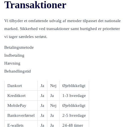
Transaktioner
Vi tilbyder et omfattende udvalg af metoder tilpasset det nationale
marked. Sikkerhed ved transaktioner samt hurtighed er prioriteter
vi tager særdeles seriøst.
Betalingsmetode
Indbetaling
Hævning
Behandlingstid
Dankort
Ja
Nej
Øjeblikkeligt
Kreditkort
Ja
Ja
1-3 hverdage
MobilePay
Ja
Nej
Øjeblikkeligt
Bankoverførsel
Ja
Ja
2-5 hverdage
E-wallets
Ja
Ja
24-48 timer