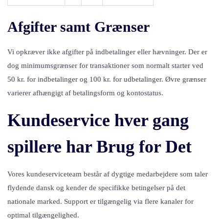
Afgifter samt Grænser
Vi opkræver ikke afgifter på indbetalinger eller hævninger. Der er
dog minimumsgrænser for transaktioner som normalt starter ved
50 kr. for indbetalinger og 100 kr. for udbetalinger. Øvre grænser
varierer afhængigt af betalingsform og kontostatus.
Kundeservice hver gang
spillere har Brug for Det
Vores kundeserviceteam består af dygtige medarbejdere som taler
flydende dansk og kender de specifikke betingelser på det
nationale marked. Support er tilgængelig via flere kanaler for
optimal tilgængelighed.