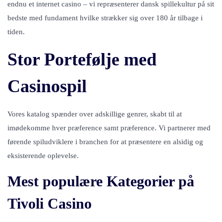
endnu et internet casino – vi repræsenterer dansk spillekultur på sit
bedste med fundament hvilke strækker sig over 180 år tilbage i
tiden.
Stor Portefølje med
Casinospil
Vores katalog spænder over adskillige genrer, skabt til at
imødekomme hver præference samt præference. Vi partnerer med
førende spiludviklere i branchen for at præsentere en alsidig og
eksisterende oplevelse.
Mest populære Kategorier på
Tivoli Casino