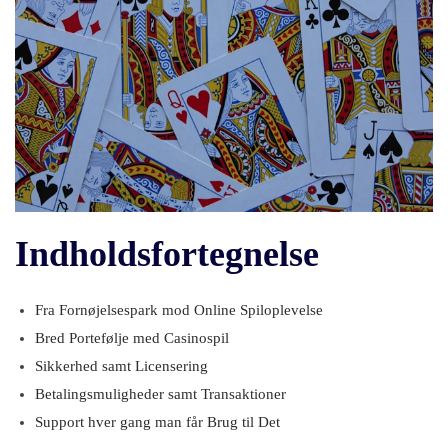
Indholdsfortegnelse
Fra Fornøjelsespark mod Online Spiloplevelse
Bred Portefølje med Casinospil
Sikkerhed samt Licensering
Betalingsmuligheder samt Transaktioner
Support hver gang man får Brug til Det