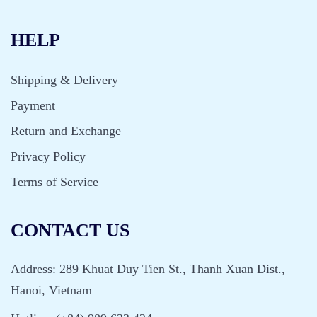
HELP
Shipping & Delivery
Payment
Return and Exchange
Privacy Policy
Terms of Service
CONTACT US
Address: 289 Khuat Duy Tien St., Thanh Xuan Dist.,
Hanoi, Vietnam