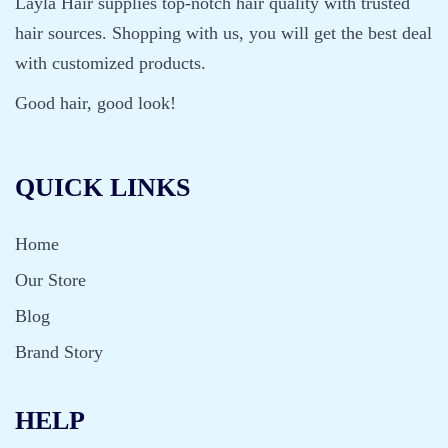
Layla Hair supplies top-notch hair quality with trusted
hair sources. Shopping with us, you will get the best deal
with customized products.
Good hair, good look!
QUICK LINKS
Home
Our Store
Blog
Brand Story
HELP