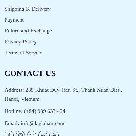
Shipping & Delivery
Payment
Return and Exchange
Privacy Policy
Terms of Service
CONTACT US
Address: 289 Khuat Duy Tien St., Thanh Xuan Dist.,
Hanoi, Vietnam
Hotline: (+84) 989 633 424
Email:
info@laylahair.com