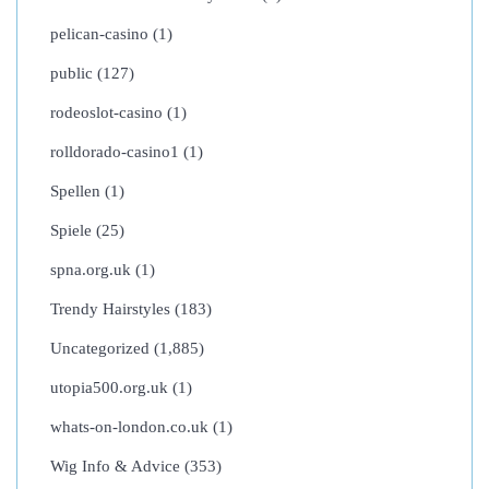
c
z
pelican-casino
(1)
y
public
(127)
w
rodeoslot-casino
(1)
P
rolldorado-casino1
(1)
o
l
Spellen
(1)
s
Spiele
(25)
c
spna.org.uk
(1)
e
D
Trendy Hairstyles
(183)
l
Uncategorized
(1,885)
a
utopia500.org.uk
(1)
c
whats-on-london.co.uk
(1)
z
e
Wig Info & Advice
(353)