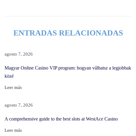
p
o
r
t
ENTRADAS RELACIONADAS
f
o
g
agosto 7, 2026
a
Magyar Online Casino VIP program: hogyan válhatsz a legjobbak
d
közé
á
s
Leer más
i
é
agosto 7, 2026
l
A comprehensive guide to the best slots at WestAce Casino
m
é
Leer más