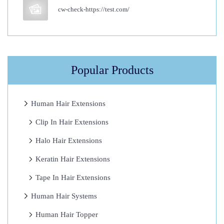
b
cw-check-https://test.com/
e
t
3
6
Popular Products
5
z
a
Human Hair Extensions
s
Clip In Hair Extensions
l
Halo Hair Extensions
o
v
Keratin Hair Extensions
e
Tape In Hair Extensions
n
Human Hair Systems
s
k
Human Hair Topper