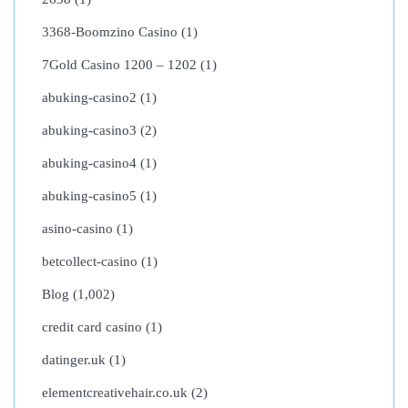
p
r
3368-Boomzino Casino
(1)
e
7Gold Casino 1200 – 1202
(1)
g
abuking-casino2
(1)
l
e
abuking-casino3
(2)
d
abuking-casino4
(1)
p
abuking-casino5
(1)
l
asino-casino
(1)
a
t
betcollect-casino
(1)
f
Blog
(1,002)
o
credit card casino
(1)
r
m
datinger.uk
(1)
e
elementcreativehair.co.uk
(2)