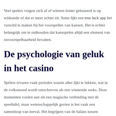
t
t
e
e
Veel spelers vragen zich af of winnen louter gebaseerd is op
d
d
wiskunde of dat er meer achter zit. Soms lijkt een
true luck app
het
o
i
verschil te maken bij het voorspellen van kansen. Het is echter
n
n
belangrijk om te onthouden dat kansspelen altijd een element van
onvoorspelbaarheid bevatten.
De psychologie van geluk
in het casino
Spelers ervaren vaak periodes waarin alles lijkt te lukken, wat in
de volksmond wordt omschreven als een winnende reeks. Deze
momenten voelen aan als een magische verbinding met de
speeltafel, maar wetenschappelijk gezien is het vaak een
samenloop van toeval. Het begrijpen van de balans tussen