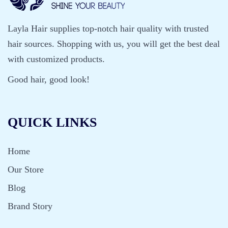
Layla Hair supplies top-notch hair quality with trusted
hair sources. Shopping with us, you will get the best deal
with customized products.
Good hair, good look!
QUICK LINKS
Home
Our Store
Blog
Brand Story