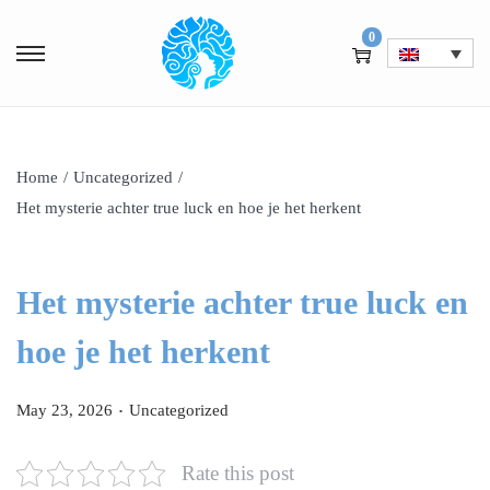
0
Home
/
Uncategorized
/
Het mysterie achter true luck en hoe je het herkent
Het mysterie achter true luck en
hoe je het herkent
.
P
P
May 23, 2026
Uncategorized
o
o
s
s
Rate this post