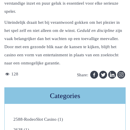
verstandige inzet en puur geluk is essentieel voor elke serieuze
speler.
Uiteindelijk draait het bij verantwoord gokken om het plezier in
het spel zelf en niet alleen om de winst.
Geduld en discipline
zijn
vaak belangrijker dan het wachten op een toevallige meevaller.
Door met een gezonde blik naar de kansen te kijken, blijft het
casino een vorm van entertainment in plaats van een zoektocht
naar een onmogelijke garantie.
C
128
Share:
e
l
Categories
o
v
i
2588-RodeoSlot Casino
(1)
t
2638
(1)