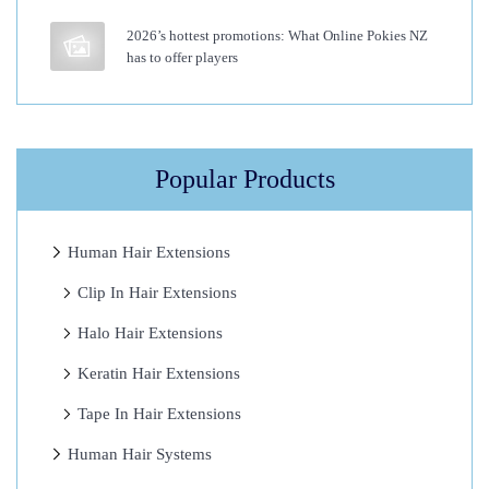
n
y
2026’s hottest promotions: What Online Pokies NZ
has to offer players
é
s
a
r
Popular Products
e
g
i
Human Hair Extensions
s
Clip In Hair Extensions
z
Halo Hair Extensions
t
r
Keratin Hair Extensions
á
Tape In Hair Extensions
c
Human Hair Systems
i