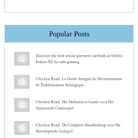
p
o
r
t
Popular Posts
f
o
g
Discover the best secure payment methods at Online
a
Pokies NZ for safe gaming
d
á
Chicken Road: Le Guide Intégral du Divertissement
de Établissement Stratégique
s
i
Chicken Road: Het Definitieve Guide voor Het
é
Spannende Casinospel
l
m
Chicken Road: De Complete Handleiding voor Dit
é
Meeslepende Gokspel