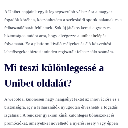
t
t
e
e
A Unibet napjaink egyik legnépszerűbb választása a magyar
d
d
fogadók körében, köszönhetően a széleskörű sportkínálatnak és a
o
i
felhasználóbarát felületnek. Sok új játékos keresi a gyors és
n
n
biztonságos módot arra, hogy elvégezze a
unibet belépés
folyamatát. Ez a platform kiváló esélyeket és élő közvetítési
lehetőségeket biztosít minden regisztrált felhasználó számára.
Mi teszi különlegessé a
Unibet oldalát?
A weboldal különösen nagy hangsúlyt fektet az innovációra és a
biztonságra, így a felhasználók nyugodtan élvezhetik a fogadás
izgalmait. A rendszer gyakran kínál különleges bónuszokat és
promóciókat, amelyekkel növelhető a nyerési esély vagy éppen