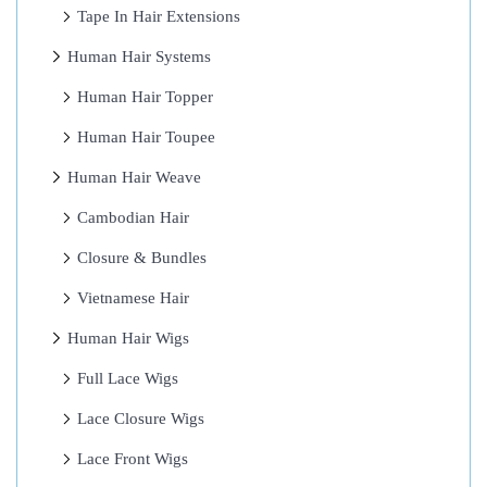
Tape In Hair Extensions
Human Hair Systems
Human Hair Topper
Human Hair Toupee
Human Hair Weave
Cambodian Hair
Closure & Bundles
Vietnamese Hair
Human Hair Wigs
Full Lace Wigs
Lace Closure Wigs
Lace Front Wigs