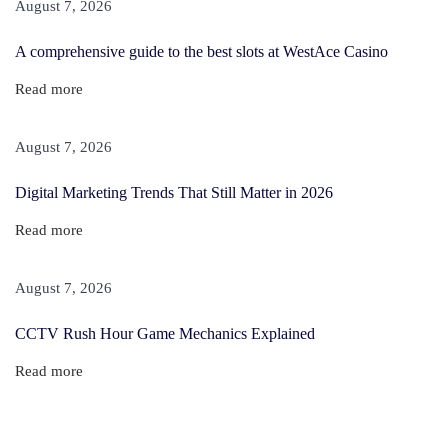
August 7, 2026
A comprehensive guide to the best slots at WestAce Casino
Read more
August 7, 2026
Digital Marketing Trends That Still Matter in 2026
Read more
August 7, 2026
CCTV Rush Hour Game Mechanics Explained
Read more