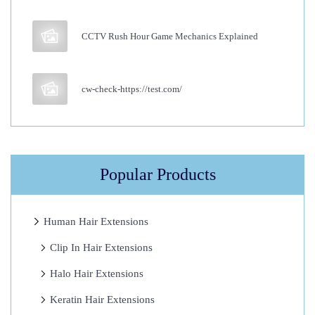
t
v
CCTV Rush Hour Game Mechanics Explained
o
n
B
cw-check-https://test.com/
e
t
c
l
Popular Products
i
c
Human Hair Extensions
Clip In Hair Extensions
Halo Hair Extensions
Keratin Hair Extensions