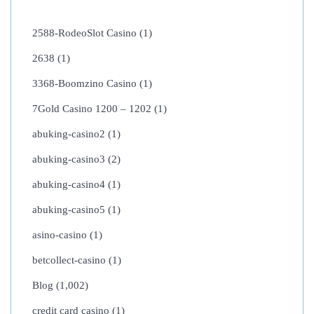
h
r
2588-RodeoSlot Casino
(1)
u
2638
(1)
n
g
3368-Boomzino Casino
(1)
e
7Gold Casino 1200 – 1202
(1)
n
abuking-casino2
(1)
m
i
abuking-casino3
(2)
t
abuking-casino4
(1)
d
abuking-casino5
(1)
e
asino-casino
(1)
r
C
betcollect-casino
(1)
a
Blog
(1,002)
s
credit card casino
(1)