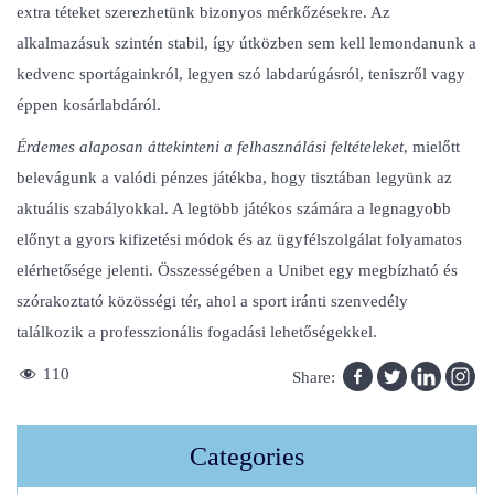
extra téteket szerezhetünk bizonyos mérkőzésekre. Az
alkalmazásuk szintén stabil, így útközben sem kell lemondanunk a
kedvenc sportágainkról, legyen szó labdarúgásról, teniszről vagy
éppen kosárlabdáról.
Érdemes alaposan áttekinteni a felhasználási feltételeket
, mielőtt
belevágunk a valódi pénzes játékba, hogy tisztában legyünk az
aktuális szabályokkal. A legtöbb játékos számára a legnagyobb
előnyt a gyors kifizetési módok és az ügyfélszolgálat folyamatos
elérhetősége jelenti. Összességében a Unibet egy megbízható és
szórakoztató közösségi tér, ahol a sport iránti szenvedély
találkozik a professzionális fogadási lehetőségekkel.
E
110
Share:
r
f
Categories
a