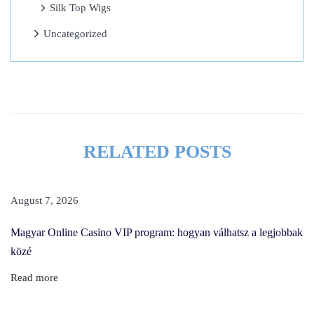
Silk Top Wigs
Uncategorized
RELATED POSTS
August 7, 2026
Magyar Online Casino VIP program: hogyan válhatsz a legjobbak
közé
Read more