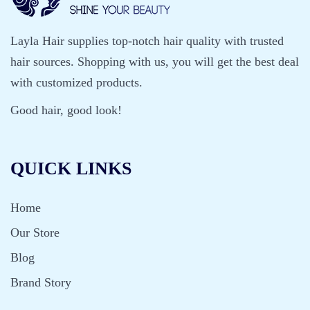
Layla Hair supplies top-notch hair quality with trusted
hair sources. Shopping with us, you will get the best deal
with customized products.
Good hair, good look!
QUICK LINKS
Home
Our Store
Blog
Brand Story