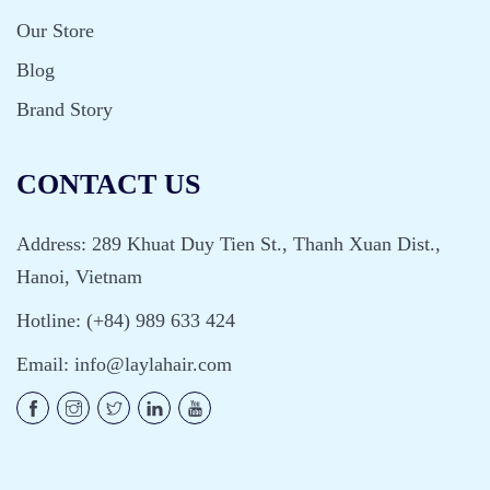
Our Store
Blog
Brand Story
CONTACT US
Address: 289 Khuat Duy Tien St., Thanh Xuan Dist.,
Hanoi, Vietnam
Hotline: (+84) 989 633 424
Email:
info@laylahair.com